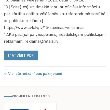
15. Saeimas vēlēšanām 2026. gada 3. oktobrī
10.[Saite(-es) uz tīmekļa lapu ar oficiālu informāciju
par kārtību dalībai vēlēšanās vai referendumā saistībā
ar politisko reklāmu.]
https://www.cvk.lv/lv/15-saeimas-velesanas
12.Kā paziņot par, iespējams, neatbilstīgām politiskajām
reklāmām: reklama@retalsi.lv
ATVĒRT PDF
← Visi pārredzamības paziņojumi
PROJEKTA ATBALSTS