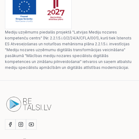
Mediju uzņēmums piedalās projektā "Latvijas Mediju nozares
kompetenču centrs" (Nr. 2.2.1.5.i.0/2/24/A/CFLA/001), kurš tiek īstenots
ES Atveseļošanas un noturības mehānisma plāna 2.2.1.5.i. investīcijas
"Mediju nozares uzņēmumu digitālās transformācijas veicināšana"
pasākumā "Mācības mediju nozares speciālistu digitālās
kompetences un zināšanu pilnveidošanai" ietvaros un saņem atbalstu
mediju speciālistu apmācībām un digitālās attīstības modernizācijai.