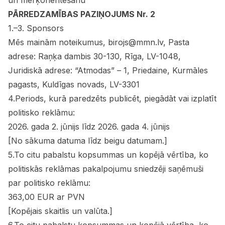
un mērķorientēšanu
PĀRREDZAMĪBAS PAZIŅOJUMS Nr. 2
Kultūra
1.–3. Sponsors
Mēs mainām noteikumus, birojs@mmn.lv, Pasta
Bizness
adrese: Raņķa dambis 30-130, Rīga, LV-1048,
Juridiskā adrese: “Atmodas” – 1, Priedaine, Kurmāles
Video
pagasts, Kuldīgas novads, LV-3301
4.Periods, kurā paredzēts publicēt, piegādāt vai izplatīt
Vieta
politisko reklāmu:
2026. gada 2. jūnijs līdz 2026. gada 4. jūnijs
[No sākuma datuma līdz beigu datumam.]
5.To citu pabalstu kopsummas un kopējā vērtība, ko
Sludinājumi
politiskās reklāmas pakalpojumu sniedzēji saņēmuši
par politisko reklāmu:
Pasākumi
363,00 EUR ar PVN
[Kopējais skaitlis un valūta.]
Reklāma