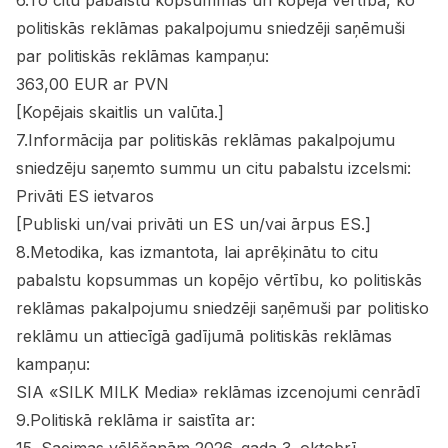
6.To citu pabalstu kopsummas un kopējā vērtība, ko
Politiskā reklāma
politiskās reklāmas pakalpojumu sniedzēji saņēmuši
par politiskās reklāmas kampaņu:
Par mums
363,00 EUR ar PVN
[Kopējais skaitlis un valūta.]
Kontakti
7.Informācija par politiskās reklāmas pakalpojumu
sniedzēju saņemto summu un citu pabalstu izcelsmi:
Ziņo redakcijai
Privāti ES ietvaros
[Publiski un/vai privāti un ES un/vai ārpus ES.]
8.Metodika, kas izmantota, lai aprēķinātu to citu
Facebook
Instagram
YouTube
pabalstu kopsummas un kopējo vērtību, ko politiskās
reklāmas pakalpojumu sniedzēji saņēmuši par politisko
E-avīze
Abonē
reklāmu un attiecīgā gadījumā politiskās reklāmas
kampaņu:
SIA «SILK MILK Media» reklāmas izcenojumi cenrādī
9.Politiskā reklāma ir saistīta ar: