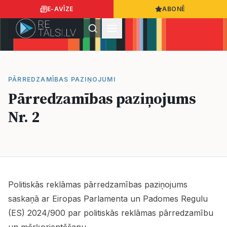
E-AVĪZE
ABONĒ
Ielogoties
Ziņo
App Store
Google Play
PĀRREDZAMĪBAS PAZIŅOJUMI
Pārredzamības paziņojums
Nr. 2
Ziņas
Sabiedrība
Dzīvesstils
Politiskās reklāmas pārredzamības paziņojums
saskaņā ar Eiropas Parlamenta un Padomes Regulu
Sports
(ES) 2024/900 par politiskās reklāmas pārredzamību