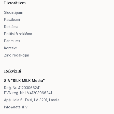
Lietotājiem
Sludinājumi
Pasākumi
Reklāma
Politiskā reklāma
Par mums
Kontakti
Ziņo redakcijai
Rekvizīti
SIA "SILK MILK Media"
Reģ. Nr. 41203066241
PVN reģ. Nr. LV41203066241
Apšu iela 5, Talsi, LV-3201, Latvija
info@retalsi.lv