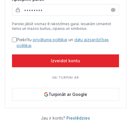
Politiskā reklāma
Par mums
Parolei jābūt vismaz 8 rakstzīmes garai. Iesakām izmantot
lielos un mazos burtus, ciparus un simbolus.
Kontakti
Piekrītu
privātuma politikai
un
datu aizsardzības
politikai
.
Ziņo redakcijai
Izveidot kontu
Facebook
Instagram
YouTube
VAI TURPINI AR
E-avīze
Abonē
Turpināt ar Google
Jau ir konts?
Pieslēdzies