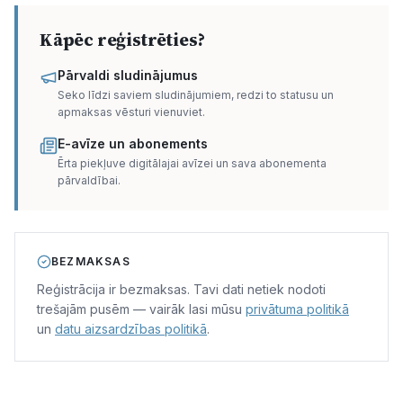
Kāpēc reģistrēties?
Pārvaldi sludinājumus
Seko līdzi saviem sludinājumiem, redzi to statusu un
apmaksas vēsturi vienuviet.
E-avīze un abonements
Ērta piekļuve digitālajai avīzei un sava abonementa
pārvaldībai.
BEZMAKSAS
Reģistrācija ir bezmaksas. Tavi dati netiek nodoti
trešajām pusēm — vairāk lasi mūsu
privātuma politikā
un
datu aizsardzības politikā
.