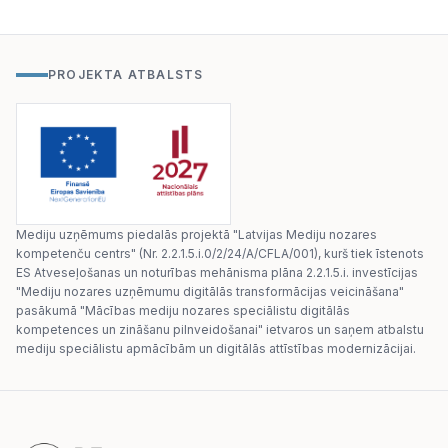
PROJEKTA ATBALSTS
Mediju uzņēmums piedalās projektā "Latvijas Mediju nozares
kompetenču centrs" (Nr. 2.2.1.5.i.0/2/24/A/CFLA/001), kurš tiek īstenots
ES Atveseļošanas un noturības mehānisma plāna 2.2.1.5.i. investīcijas
"Mediju nozares uzņēmumu digitālās transformācijas veicināšana"
pasākumā "Mācības mediju nozares speciālistu digitālās
kompetences un zināšanu pilnveidošanai" ietvaros un saņem atbalstu
mediju speciālistu apmācībām un digitālās attīstības modernizācijai.