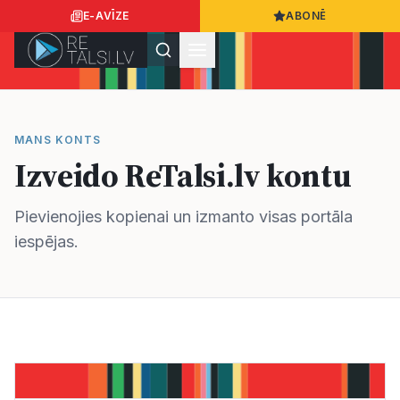
E-AVĪZE
ABONĒ
Ielogoties
Ziņo
App Store
Google Play
MANS KONTS
Izveido ReTalsi.lv kontu
Ziņas
Pievienojies kopienai un izmanto visas portāla
iespējas.
Sabiedrība
Dzīvesstils
Sports