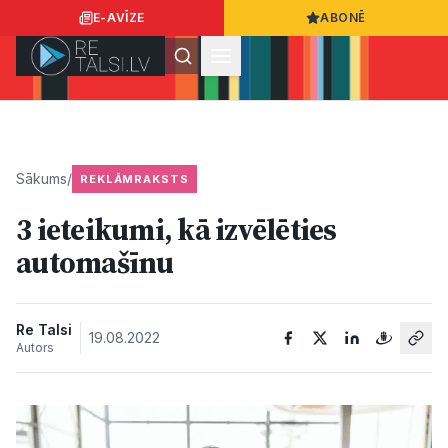
E-AVĪZE
ABONĒ
Ielogoties
Ziņo
App Store
Google Play
Sākums
/
REKLĀMRAKSTS
3 ieteikumi, kā izvēlēties
Ziņas
automašīnu
Sabiedrība
Re Talsi
19.08.2022
Autors
Dzīvesstils
Sports