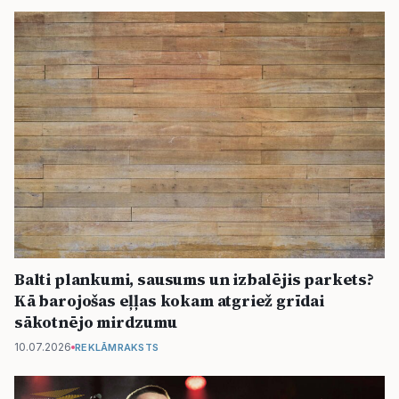
Balti plankumi, sausums un izbalējis parkets?
Kā barojošas eļļas kokam atgriež grīdai
sākotnējo mirdzumu
10.07.2026
REKLĀMRAKSTS