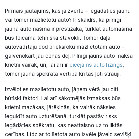
Politiskā reklāma
Pirmais jautājums, kas jāizvērtē – iegādāties jaunu
vai tomēr mazlietotu auto? Ir skaidrs, ka pilnīgi
Par mums
jauna automašīna ir prestižāka, turklāt automašīna
būs teicamā tehniskā stāvoklī. Tomēr daļa
Kontakti
autovadītāju dod priekšroku mazlietotam auto –
Ziņo redakcijai
galvenokārt jau cenas dēļ. Pilnīgi jauns auto maksā
krietni vairāk, un, lai arī ir
pieejams auto līzings
,
tomēr jauna spēkrata vērtība krītas ļoti strauji.
Facebook
Instagram
YouTube
Izvēloties mazlietotu auto, jāņem vērā jau citi
būtiski faktori. Lai arī sākotnējās izmaksas būs
E-avīze
Abonē
krietni mazākas, jārēķinās, ka vairāk nāksies
ieguldīt auto uzturēšanā, turklāt pastāv risks
iegādāties spēkratu, kas neattaisno uz to liktās
cerības. Līdz ar to lietota auto izvēle jāveic sevišķi