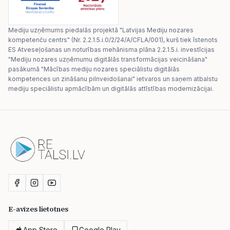
Mediju uzņēmums piedalās projektā "Latvijas Mediju nozares
kompetenču centrs" (Nr. 2.2.1.5.i.0/2/24/A/CFLA/001), kurš tiek īstenots
ES Atveseļošanas un noturības mehānisma plāna 2.2.1.5.i. investīcijas
"Mediju nozares uzņēmumu digitālās transformācijas veicināšana"
pasākumā "Mācības mediju nozares speciālistu digitālās
kompetences un zināšanu pilnveidošanai" ietvaros un saņem atbalstu
mediju speciālistu apmācībām un digitālās attīstības modernizācijai.
E-avīzes lietotnes
App Store
Google Play