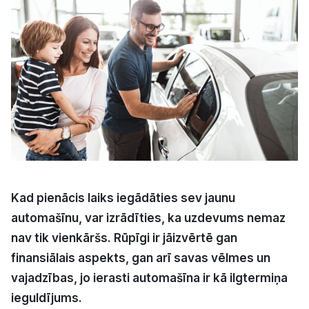
Kultūra
Bizness
Video
Vieta
Kad pienācis laiks iegādāties sev jaunu
automašīnu, var izrādīties, ka uzdevums nemaz
Sludinājumi
nav tik vienkāršs. Rūpīgi ir jāizvērtē gan
Pasākumi
finansiālais aspekts, gan arī savas vēlmes un
vajadzības, jo ierasti automašīna ir kā ilgtermiņa
Reklāma
ieguldījums.