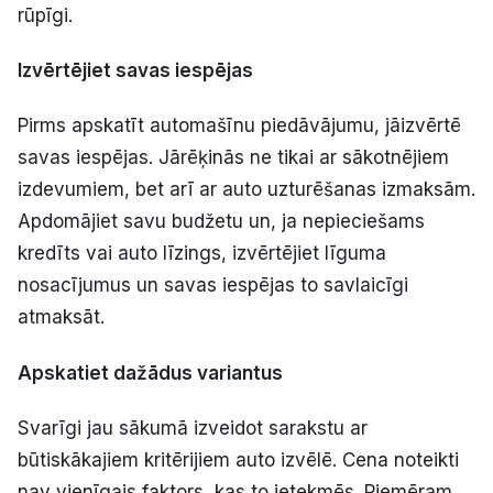
rūpīgi.
Izvērtējiet savas iespējas
Pirms apskatīt automašīnu piedāvājumu, jāizvērtē
savas iespējas. Jārēķinās ne tikai ar sākotnējiem
izdevumiem, bet arī ar auto uzturēšanas izmaksām.
Apdomājiet savu budžetu un, ja nepieciešams
kredīts vai auto līzings, izvērtējiet līguma
nosacījumus un savas iespējas to savlaicīgi
atmaksāt.
Apskatiet dažādus variantus
Svarīgi jau sākumā izveidot sarakstu ar
būtiskākajiem kritērijiem auto izvēlē. Cena noteikti
nav vienīgais faktors, kas to ietekmēs. Piemēram,