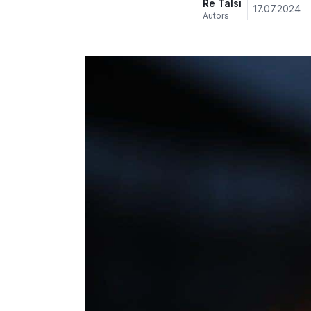
Re Talsi
17.07.2024
Autors