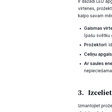
Ir dažādi LED ap
virtenes, prožekt
kalpo savam mēr
Gaismas virt
īpašu svētku 
Prožektori
: 
Celiņu apga
Ar saules ene
nepieciešama 
3. Izcelie
Izmantojiet prož