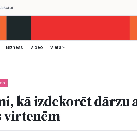
dakcijai
Bizness
Video
Vieta
TS
i, kā izdekorēt dārzu 
 virtenēm