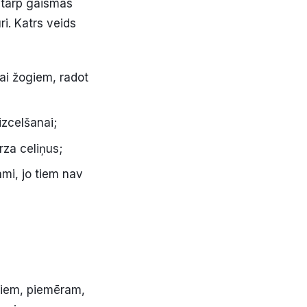
starp gaismas
ri. Katrs veids
vai žogiem, radot
izcelšanai;
rza celiņus;
āmi, jo tiem nav
tiem, piemēram,