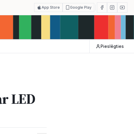
App Store
Google Play
Pieslēgties
ar LED