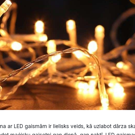
 ar LED gaismām ir lielisks veids, kā uzlabot dārza s