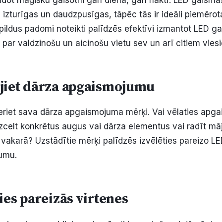
radot maģisku gaisotni gan dienā, gan naktī. LED gaismas
 izturīgas un daudzpusīgas, tāpēc tās ir ideāli piemērot
pildus padomi noteikti palīdzēs efektīvi izmantot LED ga
 par valdzinošu un aicinošu vietu sev un arī citiem vies
jiet dārza apgaismojumu
eriet sava dārza apgaismojuma mērķi. Vai vēlaties apga
izcelt konkrētus augus vai dārza elementus vai radīt m
vakarā? Uzstādītie mērķi palīdzēs izvēlēties pareizo 
jumu.
ies pareizās virtenes