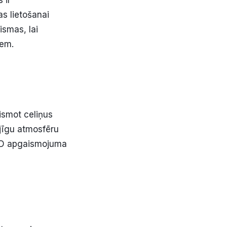
 ir
as lietošanai
ismas, lai
iem.
ismot celiņus
ājīgu atmosfēru
LED apgaismojuma