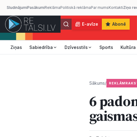
Sludinājumi
Pasākumi
Reklāma
Politiskā reklāma
Par mums
Kontakti
Ziņo re
E-avīze
Abonē
Ziņas
Sabiedrība
Dzīvesstils
Sports
Kultūra
Sākums
/
REKLĀMRAKS
6 padom
gaismas