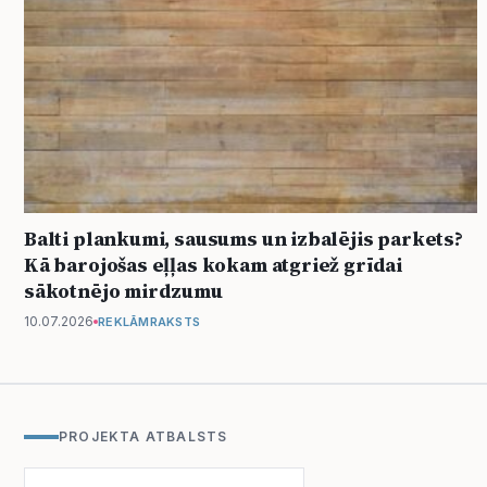
Balti plankumi, sausums un izbalējis parkets?
Kā barojošas eļļas kokam atgriež grīdai
sākotnējo mirdzumu
10.07.2026
REKLĀMRAKSTS
PROJEKTA ATBALSTS