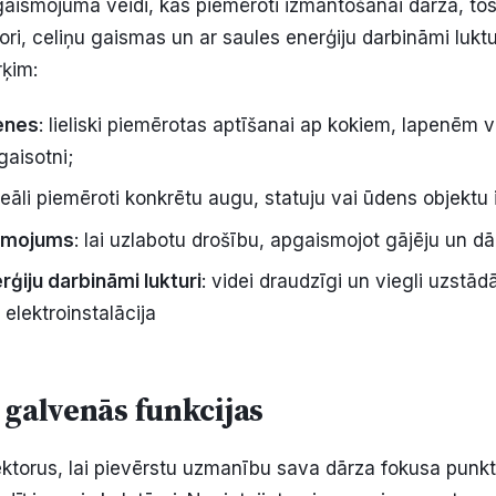
gaismojuma veidi, kas piemēroti izmantošanai dārzā, to
ori, celiņu gaismas un ar saules enerģiju darbināmi luktu
ķim:
enes
: lieliski piemērotas aptīšanai ap kokiem, lapenēm 
gaisotni;
ideāli piemēroti konkrētu augu, statuju vai ūdens objektu 
ismojums
: lai uzlabotu drošību, apgaismojot gājēju un dā
rģiju darbināmi lukturi
: videi draudzīgi un viegli uzstād
elektroinstalācija
t galvenās funkcijas
ektorus, lai pievērstu uzmanību sava dārza fokusa punk