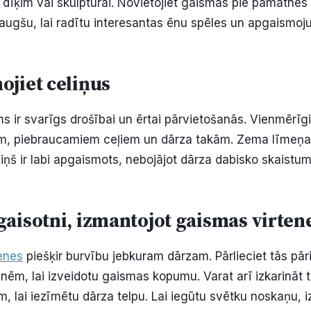
dīķim vai skulptūrai. Novietojiet gaismas pie pamatnes
 augšu, lai radītu interesantas ēnu spēles un apgaismoj
ojiet celiņus
 ir svarīgs drošībai un ērtai pārvietošanās. Vienmērīgi 
iem, piebraucamiem ceļiem un dārza takām. Zema līmeņ
iņš ir labi apgaismots, nebojājot dārza dabisko skaistum
gaisotni, izmantojot gaismas virten
tenes
piešķir burvību jebkuram dārzam. Pārlieciet tās pār
nēm, lai izveidotu gaismas kopumu. Varat arī izkarināt 
, lai iezīmētu dārza telpu. Lai iegūtu svētku noskaņu, iz