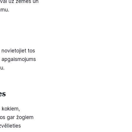
 vai uz zemes un
umu.
novietojiet tos
a apgaismojums
u.
es
i kokiem,
tos gar žogiem
vēlieties