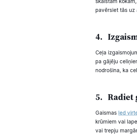
skaistam kokam, 
pavērsiet tās uz
4. Izgaism
Ceļa izgaismojums
pa gājēju celiņ
nodrošina, ka cel
5. Radiet 
Gaismas
led vir
krūmiem vai lape
vai trepju margām