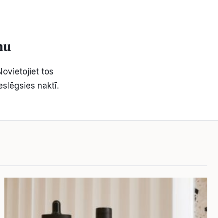
mu
Novietojiet tos
eslēgsies naktī.