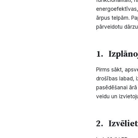
funkcionalitāti, 
energoefektīvas,
ārpus telpām. Pa
pārveidotu dārzu
1. Izplāno
Pirms sākt, apsv
drošības labad, 
pasēdēšanai ārā 
veidu un izvieto
2. Izvēliet