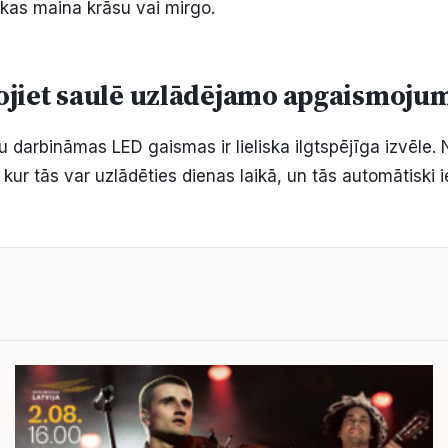
kas maina krāsu vai mirgo.
ojiet saulē uzlādējamo apgaismoju
u darbināmas LED gaismas ir lieliska ilgtspējīga izvēle. 
 kur tās var uzlādēties dienas laikā, un tās automātiski i