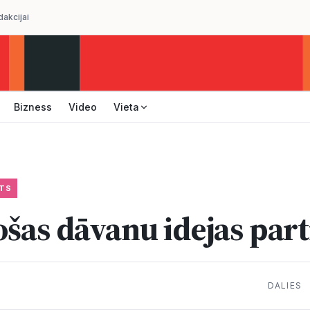
dakcijai
Bizness
Video
Vieta
TS
ošas dāvanu idejas par
DALIES