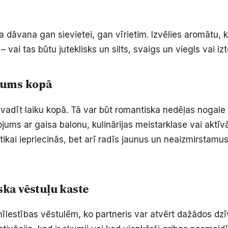
ka dāvana gan sievietei, gan vīrietim. Izvēlies aromātu, k
 vai tas būtu juteklisks un silts, svaigs un viegls vai izt
jums kopā
avadīt laiku kopā. Tā var būt romantiska nedēļas nogale
idojums ar gaisa balonu, kulinārijas meistarklase vai aktī
ikai iepriecinās, bet arī radīs jaunus un neaizmirstamus
ka vēstuļu kaste
 mīlestības vēstulēm, ko partneris var atvērt dažādos dz