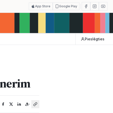
App Store
Google Play
Pieslēgties
tnerim