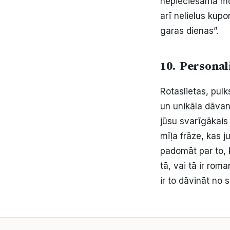
nepieciešama moti
arī nelielus kup
garas dienas”.
10. Personal
Rotaslietas, pulk
un unikāla dāvana
jūsu svarīgākais
mīļa frāze, kas j
padomāt par to, k
tā, vai tā ir ro
ir to dāvināt no s