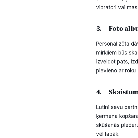
vibratori vai mas
3. Foto albu
Personalizēta d
mirkļiem būs ska
izveidot pats, iz
pievieno ar roku 
4. Skaistum
Lutini savu partn
ķermeņa kopšanas
skūšanās piederu
vēl labāk.