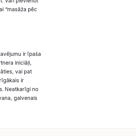
. Vari pievienot
 vai “masāža pēc
gravējumu ir īpaša
nera iniciāļi,
ties, vai pat
īgākais ir
s. Neatkarīgi no
āvana, galvenais