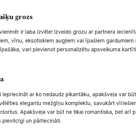
ašķu grozs
ienmēr ir laba izvēle! Izveido grozu ar partnera iecien
stiem, vīnu, eksotiskiem augļiem vai īpašiem gardumiem
īpašāka, vari pievienot personalizētu apsveikuma kartīti
a
i iepriecināt ar ko nedaudz pikantāku, apakšveļa var būt
zvēlēties elegantu mežģīņu komplektu, savukārt vīriešiem
ršortus. Apakšveļa var būt ne tikai romantiska, bet arī 
 pievilcīgi un pārliecināti.