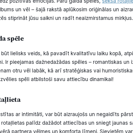
iedz pozitīvas emocijas. Pāru galda spēles,
seksa rotaļli
albums un vēl – šajā rakstā aplūkosim oriģinālas un aiz
zēs stiprināt jūsu saikni un radīt neaizmirstamus mirkļus.
da spēle
būt lielisks veids, kā pavadīt kvalitatīvu laiku kopā, at
ni. Ir pieejamas dažnedažādas spēles – romantiskas un i
enam otru vēl labāk, kā arī stratēģiskas vai humoristisk
Izvēlies spēli atbilstoši savu attiecību dinamikai!
aļlieta
tītas ar intimitāti, var būt aizraujošs un negaidīts pār
rotaļlietas palīdz dažādot attiecības un sniegt jaunas sa
ērā partnera vēlmes un komforta līmeni. Sievietēm var 