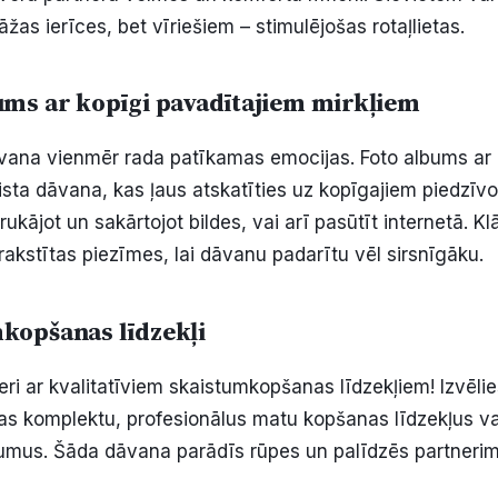
āžas ierīces, bet vīriešiem – stimulējošas rotaļlietas.
ms ar kopīgi pavadītajiem mirkļiem
āvana vienmēr rada patīkamas emocijas. Foto albums ar
ista dāvana, kas ļaus atskatīties uz kopīgajiem piedzīv
drukājot un sakārtojot bildes, vai arī pasūtīt internetā. Kl
rakstītas piezīmes, lai dāvanu padarītu vēl sirsnīgāku.
kopšanas līdzekļi
eri ar kvalitatīviem skaistumkopšanas līdzekļiem! Izvēli
 komplektu, profesionālus matu kopšanas līdzekļus va
mus. Šāda dāvana parādīs rūpes un palīdzēs partnerim 