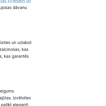
etas vīriešiem un
raujošas dāvanu
pūsties un uzlabot
zaicinošas, kas
as, kas garantēs
steigums
jūtas. Izvēloties
patikt eleganti