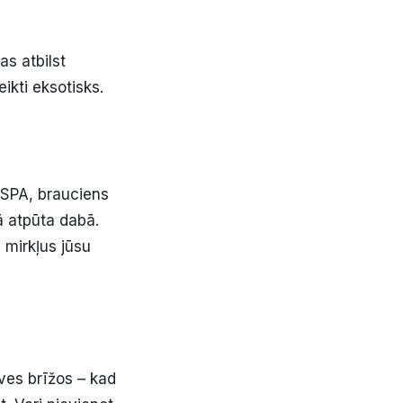
as atbilst
eikti eksotisks.
 SPA, brauciens
vā atpūta dabā.
 mirkļus jūsu
īves brīžos – kad