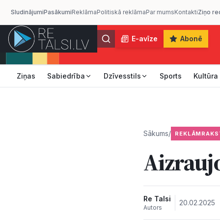
Sludinājumi
Pasākumi
Reklāma
Politiskā reklāma
Par mums
Kontakti
Ziņo re
E-avīze
Abonē
Ziņas
Sabiedrība
Dzīvesstils
Sports
Kultūra
Sākums
/
REKLĀMRAKS
Aizrauj
Re Talsi
20.02.2025
Autors