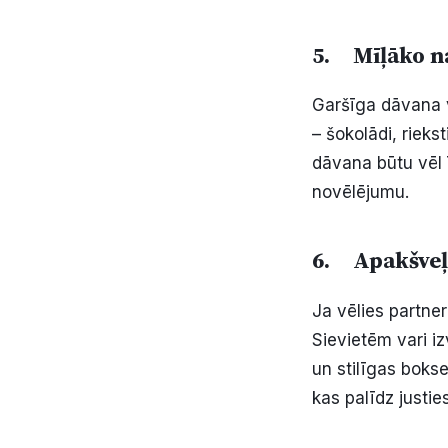
5. Mīļāko n
Garšīga dāvana v
– šokolādi, riek
dāvana būtu vēl 
novēlējumu.
6. Apakšveļ
Ja vēlies partner
Sievietēm vari i
un stilīgas bokse
kas palīdz justies