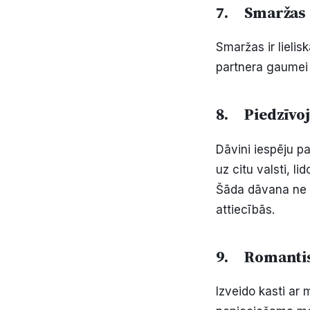
7. Smaržas
Smaržas ir lielis
partnera gaumei –
8. Piedzīvo
Dāvini iespēju p
uz citu valsti, l
Šāda dāvana ne t
attiecībās.
9. Romantis
Izveido kasti ar