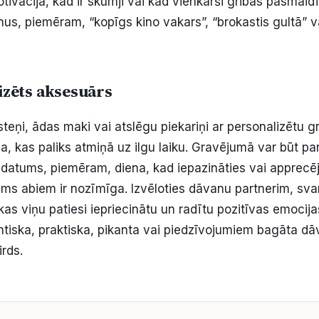
vācija, kad ir skumji vai kad vienkārši gribas pasmaidīt
onus, piemēram, “kopīgs kino vakars”, “brokastis gultā”
izēts aksesuārs
steņi, ādas maki vai atslēgu piekariņi ar personalizētu 
, kas paliks atmiņā uz ilgu laiku. Gravējumā var būt part
 datums, piemēram, diena, kad iepazināties vai apprecējā
ums abiem ir nozīmīga. Izvēloties dāvanu partnerim, svar
as viņu patiesi iepriecinātu un radītu pozitīvas emocija
mantiska, praktiska, pikanta vai piedzīvojumiem bagāta d
irds.