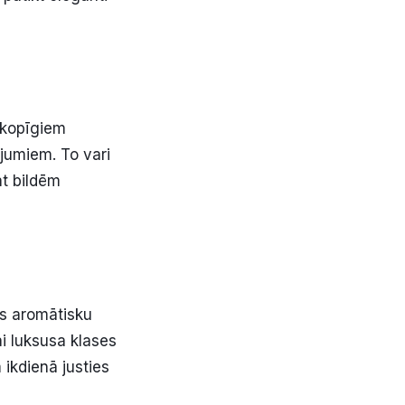
 kopīgiem
ojumiem. To vari
āt bildēm
es aromātisku
i luksusa klases
ikdienā justies