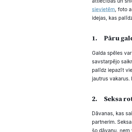
attiecības un sn
sievietēm
, foto 
idejas, kas palīd
1. Pāru gal
Galda spēles var 
savstarpējo saik
palīdz iepazīt vi
jautrus vakarus. 
2. Seksa rot
Dāvanas, kas sais
partnerim. Seksa 
šo dāvanu, ņem v