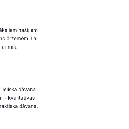
ītākajiem našķiem
 no ārzemēm. Lai
 ar mīļu
 lieliska dāvana.
 – kvalitatīvas
praktiska dāvana,