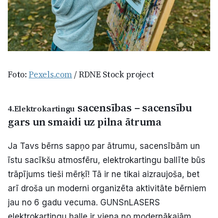
Foto:
Pexels.com
/ RDNE Stock project
sacensības – sacensību
4.Elektrokartingu
gars un smaidi uz pilna ātruma
Ja Tavs bērns sapņo par ātrumu, sacensībām un
īstu sacīkšu atmosfēru, elektrokartingu ballīte būs
trāpījums tieši mērķī! Tā ir ne tikai aizraujoša, bet
arī droša un moderni organizēta aktivitāte bērniem
jau no 6 gadu vecuma. GUNSnLASERS
elektrokartingu halle ir viena no modernākajām