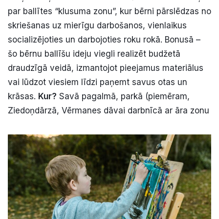
par ballītes “klusuma zonu”, kur bērni pārslēdzas no
skriešanas uz mierīgu darbošanos, vienlaikus
socializējoties un darbojoties roku rokā. Bonusā –
šo bērnu ballīšu ideju viegli realizēt budžetā
draudzīgā veidā, izmantojot pieejamus materiālus
vai lūdzot viesiem līdzi paņemt savus otas un
krāsas.
Kur?
Savā pagalmā, parkā (piemēram,
Ziedoņdārzā, Vērmanes dāvai darbnīcā ar āra zonu