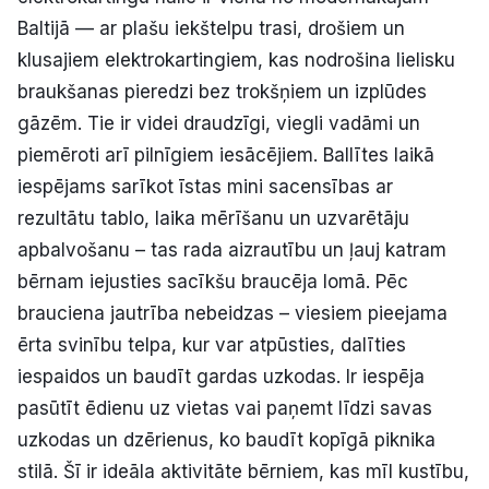
Baltijā — ar plašu iekštelpu trasi, drošiem un
klusajiem elektrokartingiem, kas nodrošina lielisku
braukšanas pieredzi bez trokšņiem un izplūdes
gāzēm. Tie ir videi draudzīgi, viegli vadāmi un
piemēroti arī pilnīgiem iesācējiem. Ballītes laikā
iespējams sarīkot īstas mini sacensības ar
rezultātu tablo, laika mērīšanu un uzvarētāju
apbalvošanu – tas rada aizrautību un ļauj katram
bērnam iejusties sacīkšu braucēja lomā. Pēc
brauciena jautrība nebeidzas – viesiem pieejama
ērta svinību telpa, kur var atpūsties, dalīties
iespaidos un baudīt gardas uzkodas. Ir iespēja
pasūtīt ēdienu uz vietas vai paņemt līdzi savas
uzkodas un dzērienus, ko baudīt kopīgā piknika
stilā. Šī ir ideāla aktivitāte bērniem, kas mīl kustību,