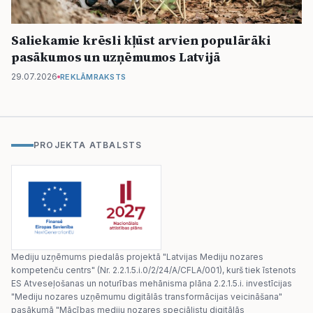
Saliekamie krēsli kļūst arvien populārāki
pasākumos un uzņēmumos Latvijā
29.07.2026
REKLĀMRAKSTS
PROJEKTA ATBALSTS
Mediju uzņēmums piedalās projektā "Latvijas Mediju nozares
kompetenču centrs" (Nr. 2.2.1.5.i.0/2/24/A/CFLA/001), kurš tiek īstenots
ES Atveseļošanas un noturības mehānisma plāna 2.2.1.5.i. investīcijas
"Mediju nozares uzņēmumu digitālās transformācijas veicināšana"
pasākumā "Mācības mediju nozares speciālistu digitālās