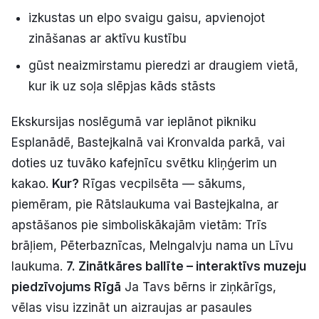
izkustas un elpo svaigu gaisu, apvienojot
zināšanas ar aktīvu kustību
gūst neaizmirstamu pieredzi ar draugiem vietā,
kur ik uz soļa slēpjas kāds stāsts
Ekskursijas noslēgumā var ieplānot pikniku
Esplanādē, Bastejkalnā vai Kronvalda parkā, vai
doties uz tuvāko kafejnīcu svētku kliņģerim un
kakao.
Kur?
Rīgas vecpilsēta — sākums,
piemēram, pie Rātslaukuma vai Bastejkalna, ar
apstāšanos pie simboliskākajām vietām: Trīs
brāļiem, Pēterbaznīcas, Melngalvju nama un Līvu
laukuma.
7. Zinātkāres ballīte – interaktīvs muzeju
piedzīvojums Rīgā
Ja Tavs bērns ir ziņkārīgs,
vēlas visu izzināt un aizraujas ar pasaules