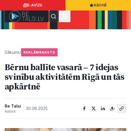
E-AVĪZE
ABONĒ
Ielogoties
Ziņo
App Store
Google Play
Sākums
/
REKLĀMRAKSTS
Bērnu ballīte vasarā – 7 idejas
Ziņas
svinību aktivitātēm Rīgā un tās
apkārtnē
Sabiedrība
Dzīvesstils
Re Talsi
30.06.2025
Autors
Sports