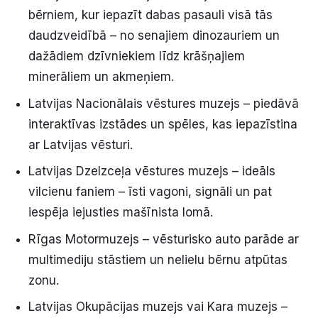
bērniem, kur iepazīt dabas pasauli visā tās
daudzveidībā – no senajiem dinozauriem un
dažādiem dzīvniekiem līdz krāšņajiem
minerāliem un akmeņiem.
Latvijas Nacionālais vēstures muzejs – piedāvā
interaktīvas izstādes un spēles, kas iepazīstina
ar Latvijas vēsturi.
Latvijas Dzelzceļa vēstures muzejs – ideāls
vilcienu faniem – īsti vagoni, signāli un pat
iespēja iejusties mašīnista lomā.
Rīgas Motormuzejs – vēsturisko auto parāde ar
multimediju stāstiem un nelielu bērnu atpūtas
zonu.
Latvijas Okupācijas muzejs vai Kara muzejs –