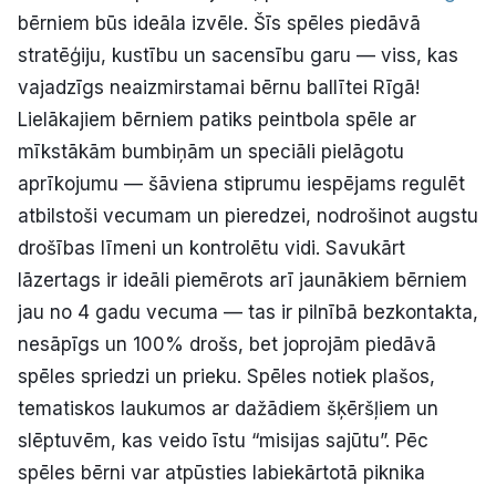
bērniem būs ideāla izvēle. Šīs spēles piedāvā
stratēģiju, kustību un sacensību garu — viss, kas
vajadzīgs neaizmirstamai bērnu ballītei Rīgā!
Lielākajiem bērniem patiks peintbola spēle ar
mīkstākām bumbiņām un speciāli pielāgotu
aprīkojumu — šāviena stiprumu iespējams regulēt
atbilstoši vecumam un pieredzei, nodrošinot augstu
drošības līmeni un kontrolētu vidi. Savukārt
lāzertags ir ideāli piemērots arī jaunākiem bērniem
jau no 4 gadu vecuma — tas ir pilnībā bezkontakta,
nesāpīgs un 100% drošs, bet joprojām piedāvā
spēles spriedzi un prieku. Spēles notiek plašos,
tematiskos laukumos ar dažādiem šķēršļiem un
slēptuvēm, kas veido īstu “misijas sajūtu”. Pēc
spēles bērni var atpūsties labiekārtotā piknika