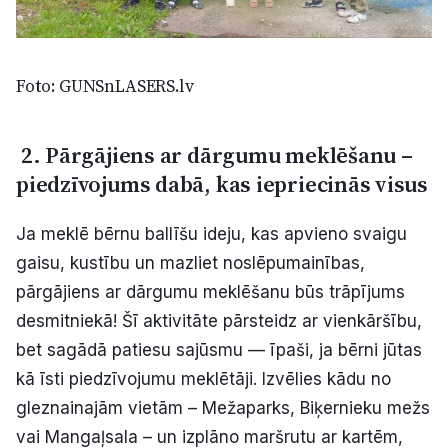
Foto: GUNSnLASERS.lv
2. Pārgājiens ar dārgumu meklēšanu –
piedzīvojums dabā, kas iepriecinās visus
Ja meklē bērnu ballīšu ideju, kas apvieno svaigu
gaisu, kustību un mazliet noslēpumainības,
pārgājiens ar dārgumu meklēšanu būs trāpījums
desmitniekā! Šī aktivitāte pārsteidz ar vienkāršību,
bet sagādā patiesu sajūsmu — īpaši, ja bērni jūtas
kā īsti piedzīvojumu meklētāji. Izvēlies kādu no
gleznainajām vietām – Mežaparks, Biķernieku mežs
vai Mangaļsala – un izplāno maršrutu ar kartēm,