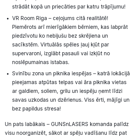
strādāt kopā un priecāties par katru trāpījumu!
VR Room Riga – ceļojums citā realitātē!
Piemērots arī mierīgākiem bērniem, kas labprāt
piedzīvotu ko nebijušu bez skrējiena un
sacīkstēm. Virtuālās spēles ļauj kļūt par
supervaroni, izglābt pasauli vai izkļūt no
noslēpumainas istabas.
Svinību zona un piknika iespējas – katrā lokācijā
pieejamas atpūtas telpas vai āra piknika vietas
ar galdiem, soliem, grilu un iespēju ņemt līdzi
savas uzkodas un dzērienus. Viss ērti, mājīgi un
bez papildus stresa!
Un pats labākais – GUNSnLASERS komanda palīdz
visu noorganizēt, sākot ar spēļu vadīšanu līdz pat