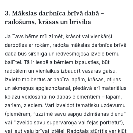
3. Mākslas darbnīca brīvā dabā –
radošums, krāsas un brīvība
Ja Tavs bērns mīl zīmēt, krāsot vai vienkārši
darboties ar rokām, radoša mākslas darbnīca brīvā
dabā būs sirsnīga un iedvesmojoša izvēle bērnu
ballītei. Tā ir iespēja bērniem izpausties, būt
radošiem un vienlaikus izbaudīt vasaras gaisu.
Izvieto molbertus ar papīra lapām, krāsas, otiņas
un akmeņus apgleznošanai, piedāvā arī materiālus
kolāžu veidošanai no dabas elementiem – lapām,
zariem, ziediem. Vari izveidot tematisku uzdevumu
(piemēram, “uzzīmē savu sapņu dzimšanas dienu”
vai “izveido savu supervaroņa vai fejas portretu”),
vai ļaut vaļu brīvai iztēlei. Radošais stūrītis var kļūt