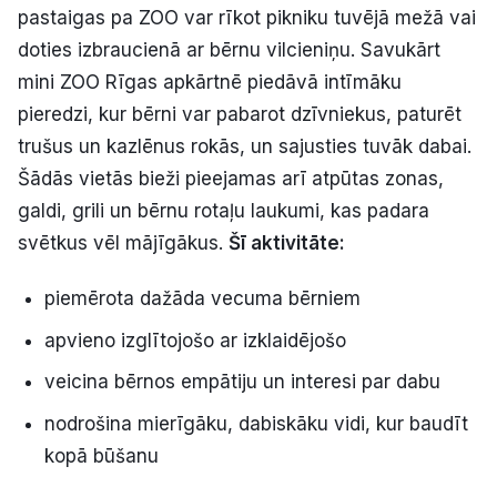
pastaigas pa ZOO var rīkot pikniku tuvējā mežā vai
doties izbraucienā ar bērnu vilcieniņu. Savukārt
mini ZOO Rīgas apkārtnē piedāvā intīmāku
pieredzi, kur bērni var pabarot dzīvniekus, paturēt
trušus un kazlēnus rokās, un sajusties tuvāk dabai.
Šādās vietās bieži pieejamas arī atpūtas zonas,
galdi, grili un bērnu rotaļu laukumi, kas padara
svētkus vēl mājīgākus.
Šī aktivitāte:
piemērota dažāda vecuma bērniem
apvieno izglītojošo ar izklaidējošo
veicina bērnos empātiju un interesi par dabu
nodrošina mierīgāku, dabiskāku vidi, kur baudīt
kopā būšanu