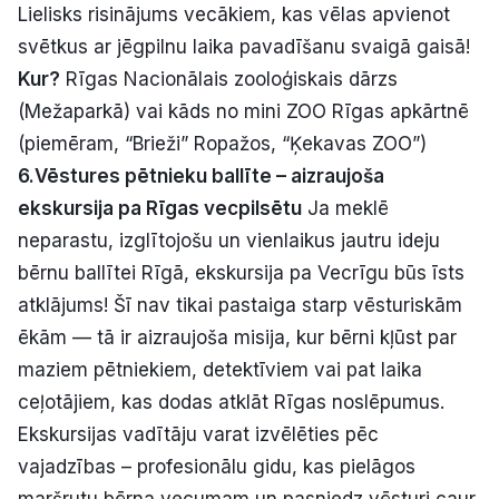
Lielisks risinājums vecākiem, kas vēlas apvienot
svētkus ar jēgpilnu laika pavadīšanu svaigā gaisā!
Kur?
Rīgas Nacionālais zooloģiskais dārzs
(Mežaparkā) vai kāds no mini ZOO Rīgas apkārtnē
(piemēram, “Brieži” Ropažos, “Ķekavas ZOO”)
6.Vēstures pētnieku ballīte – aizraujoša
ekskursija pa Rīgas vecpilsētu
Ja meklē
neparastu, izglītojošu un vienlaikus jautru ideju
bērnu ballītei Rīgā, ekskursija pa Vecrīgu būs īsts
atklājums! Šī nav tikai pastaiga starp vēsturiskām
ēkām — tā ir aizraujoša misija, kur bērni kļūst par
maziem pētniekiem, detektīviem vai pat laika
ceļotājiem, kas dodas atklāt Rīgas noslēpumus.
Ekskursijas vadītāju varat izvēlēties pēc
vajadzības – profesionālu gidu, kas pielāgos
maršrutu bērna vecumam un pasniedz vēsturi caur