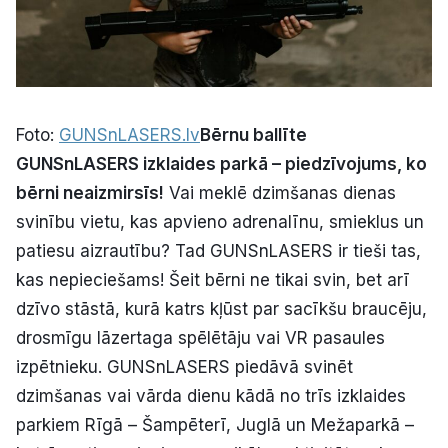
Foto:
GUNSnLASERS.lv
Bērnu ballīte
GUNSnLASERS izklaides parkā – piedzīvojums, ko
bērni neaizmirsīs!
Vai meklē dzimšanas dienas
svinību vietu, kas apvieno adrenalīnu, smieklus un
patiesu aizrautību? Tad GUNSnLASERS ir tieši tas,
kas nepieciešams! Šeit bērni ne tikai svin, bet arī
dzīvo stāstā, kurā katrs kļūst par sacīkšu braucēju,
drosmīgu lāzertaga spēlētāju vai VR pasaules
izpētnieku. GUNSnLASERS piedāvā svinēt
dzimšanas vai vārda dienu kādā no trīs izklaides
parkiem Rīgā – Šampēterī, Juglā un Mežaparkā –