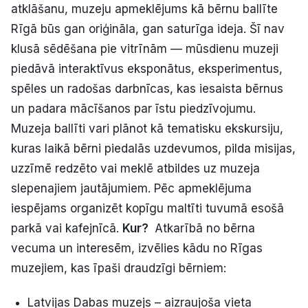
atklāšanu, muzeju apmeklējums kā bērnu ballīte
Rīgā būs gan oriģināla, gan saturīga ideja. Šī nav
klusā sēdēšana pie vitrīnām — mūsdienu muzeji
piedāvā interaktīvus eksponātus, eksperimentus,
spēles un radošas darbnīcas, kas iesaista bērnus
un padara mācīšanos par īstu piedzīvojumu.
Muzeja ballīti vari plānot kā tematisku ekskursiju,
kuras laikā bērni piedalās uzdevumos, pilda misijas,
uzzīmē redzēto vai meklē atbildes uz muzeja
slepenajiem jautājumiem. Pēc apmeklējuma
iespējams organizēt kopīgu maltīti tuvumā esošā
parkā vai kafejnīcā.
Kur?
Atkarībā no bērna
vecuma un interesēm, izvēlies kādu no Rīgas
muzejiem, kas īpaši draudzīgi bērniem:
Latvijas Dabas muzejs – aizraujoša vieta