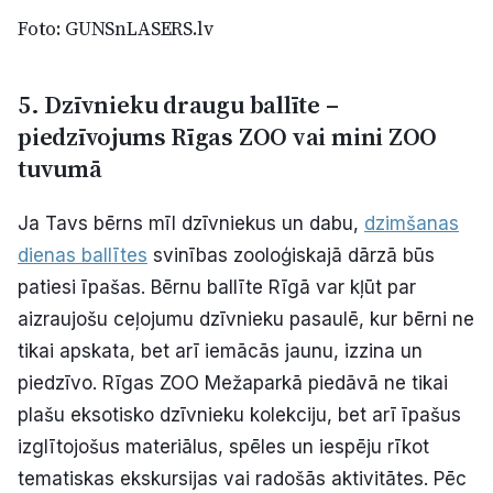
Foto: GUNSnLASERS.lv
5. Dzīvnieku draugu ballīte –
piedzīvojums Rīgas ZOO vai mini ZOO
tuvumā
Ja Tavs bērns mīl dzīvniekus un dabu,
dzimšanas
dienas ballītes
svinības zooloģiskajā dārzā būs
patiesi īpašas. Bērnu ballīte Rīgā var kļūt par
aizraujošu ceļojumu dzīvnieku pasaulē, kur bērni ne
tikai apskata, bet arī iemācās jaunu, izzina un
piedzīvo. Rīgas ZOO Mežaparkā piedāvā ne tikai
plašu eksotisko dzīvnieku kolekciju, bet arī īpašus
izglītojošus materiālus, spēles un iespēju rīkot
tematiskas ekskursijas vai radošās aktivitātes. Pēc