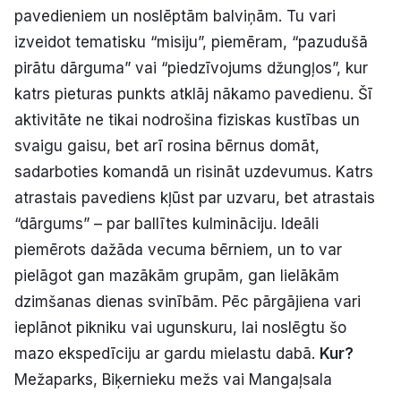
pavedieniem un noslēptām balviņām. Tu vari
izveidot tematisku “misiju”, piemēram, “pazudušā
pirātu dārguma” vai “piedzīvojums džungļos”, kur
katrs pieturas punkts atklāj nākamo pavedienu. Šī
aktivitāte ne tikai nodrošina fiziskas kustības un
svaigu gaisu, bet arī rosina bērnus domāt,
sadarboties komandā un risināt uzdevumus. Katrs
atrastais pavediens kļūst par uzvaru, bet atrastais
“dārgums” – par ballītes kulmināciju. Ideāli
piemērots dažāda vecuma bērniem, un to var
pielāgot gan mazākām grupām, gan lielākām
dzimšanas dienas svinībām. Pēc pārgājiena vari
ieplānot pikniku vai ugunskuru, lai noslēgtu šo
mazo ekspedīciju ar gardu mielastu dabā.
Kur?
Mežaparks, Biķernieku mežs vai Mangaļsala