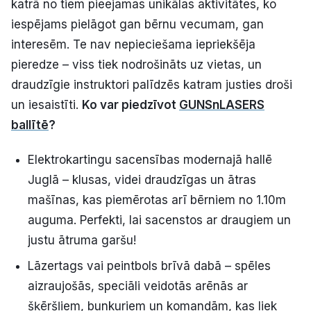
katrā no tiem pieejamas unikālas aktivitātes, ko
iespējams pielāgot gan bērnu vecumam, gan
interesēm. Te nav nepieciešama iepriekšēja
pieredze – viss tiek nodrošināts uz vietas, un
draudzīgie instruktori palīdzēs katram justies droši
un iesaistīti.
Ko var piedzīvot
GUNSnLASERS
ballītē
?
Elektrokartingu sacensības modernajā hallē
Juglā – klusas, videi draudzīgas un ātras
mašīnas, kas piemērotas arī bērniem no 1.10m
auguma. Perfekti, lai sacenstos ar draugiem un
justu ātruma garšu!
Lāzertags vai peintbols brīvā dabā – spēles
aizraujošās, speciāli veidotās arēnās ar
šķēršļiem, bunkuriem un komandām, kas liek