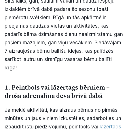
Silts laiks, gari, saulaini vakari un daudz iespēju
Politiskā reklāma
izklaidēm brīvā dabā padara šo sezonu īpaši
piemērotu svētkiem. Rīgā un tās apkārtnē ir
Par mums
pieejamas daudzas vietas un aktivitātes, kas
padarīs bērna dzimšanas dienu neaizmirstamu gan
Kontakti
pašiem mazajiem, gan viņu vecākiem. Piedāvājam
7 aizraujošas bērnu ballīšu idejas, kas palīdzēs
Ziņo redakcijai
sarīkot jautru un sirsnīgu vasaras bērnu ballīti
Rīgā!
Facebook
Instagram
YouTube
1. Peintbols vai lāzertags bērniem –
E-avīze
Abonē
droša adrenalīna deva brīvā dabā
Ja meklē aktivitāti, kas aizraus bērnus no pirmās
minūtes un ļaus viņiem izkustēties, sadarboties un
izbaudīt īstu piedzīvojumu, peintbols vai
lāzertags