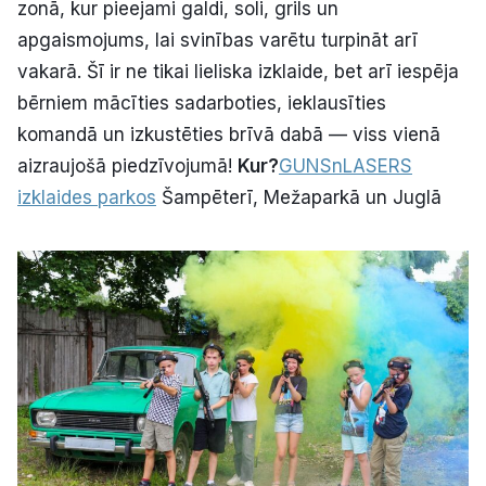
zonā, kur pieejami galdi, soli, grils un
apgaismojums, lai svinības varētu turpināt arī
vakarā. Šī ir ne tikai lieliska izklaide, bet arī iespēja
bērniem mācīties sadarboties, ieklausīties
komandā un izkustēties brīvā dabā — viss vienā
aizraujošā piedzīvojumā!
Kur?
GUNSnLASERS
izklaides parkos
Šampēterī, Mežaparkā un Juglā