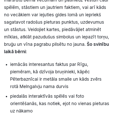
spēlēm, stāstiem un jautriem faktiem, vai arī kāds
no vecākiem var iejuties gides lomā un iepriekš
sagatavot radošus pieturas punktus, uzdevumus
un stāstus. Veidojiet kartes, piedāvājiet atminēt
mīklas, atklāt pazudušus simbolus un iepazīt torņu,
bruģu un vīna pagrabu pilsētu no jauna.
Šo svinību
laikā bērni:
iemācās interesantus faktus par Rīgu,
piemēram, kā dzīvoja bruņinieki, kāpēc
Pēterbaznīcai ir metāla smaile un kāds zvērs
rotā Melngalvju nama durvis
piedalās interaktīvās spēlēs vai foto
orientēšanās, kas notiek, ejot no vienas pieturas
uz nākamo