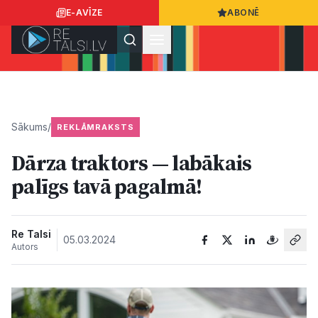
E-AVĪZE
ABONĒ
Ielogoties
Ziņo
App Store
Google Play
Sākums
/
REKLĀMRAKSTS
Dārza traktors — labākais
Ziņas
palīgs tavā pagalmā!
Sabiedrība
Re Talsi
05.03.2024
Autors
Dzīvesstils
Sports