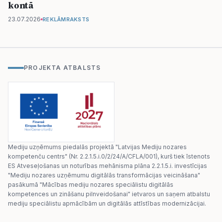
kontā
23.07.2026
REKLĀMRAKSTS
PROJEKTA ATBALSTS
Mediju uzņēmums piedalās projektā "Latvijas Mediju nozares
kompetenču centrs" (Nr. 2.2.1.5.i.0/2/24/A/CFLA/001), kurš tiek īstenots
ES Atveseļošanas un noturības mehānisma plāna 2.2.1.5.i. investīcijas
"Mediju nozares uzņēmumu digitālās transformācijas veicināšana"
pasākumā "Mācības mediju nozares speciālistu digitālās
kompetences un zināšanu pilnveidošanai" ietvaros un saņem atbalstu
mediju speciālistu apmācībām un digitālās attīstības modernizācijai.