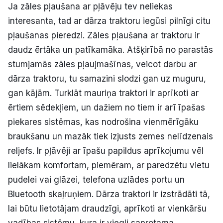
Ja zāles pļaušana ar pļāvēju tev neliekas
interesanta, tad ar dārza traktoru iegūsi pilnīgi citu
pļaušanas pieredzi. Zāles pļaušana ar traktoru ir
daudz ērtāka un patīkamāka. Atšķirībā no parastās
stumjamās zāles pļaujmašīnas, veicot darbu ar
dārza traktoru, tu samazini slodzi gan uz muguru,
gan kājām. Turklāt mauriņa traktori ir aprīkoti ar
ērtiem sēdekļiem, un dažiem no tiem ir arī īpašas
piekares sistēmas, kas nodrošina vienmērīgāku
braukšanu un mazāk tiek izjusts zemes nelīdzenais
reljefs. Ir pļāvēji ar īpašu papildus aprīkojumu vēl
lielākam komfortam, piemēram, ar paredzētu vietu
pudelei vai glāzei, telefona uzlādes portu un
Bluetooth skaļruņiem. Dārza traktori ir izstrādāti tā,
lai būtu lietotājam draudzīgi, aprīkoti ar vienkāršu