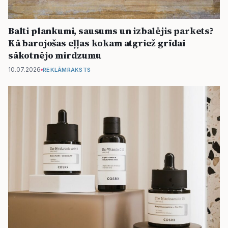
Balti plankumi, sausums un izbalējis parkets?
Kā barojošas eļļas kokam atgriež grīdai
sākotnējo mirdzumu
10.07.2026
REKLĀMRAKSTS