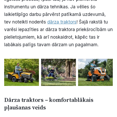
Politiskā reklāma
instrumentu un dārza tehnikas. Ja vēlies šo
laikietilpīgo darbu pārvērst patīkamā uzdevumā,
Par mums
tev noteikti noderēs
dārza traktors
! Šajā rakstā tu
varēsi iepazīties ar dārza traktora priekšrocībām un
Kontakti
pielietojumiem, kā arī noskaidrot, kāpēc tas ir
labākais palīgs tavam dārzam un pagalmam.
Ziņo redakcijai
Facebook
Instagram
YouTube
E-avīze
Abonē
Dārza traktors – komfortablākais
pļaušanas veids