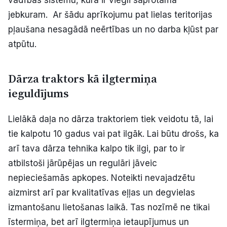
vadības sistēmu, kura ir viegli saprotama
jebkuram. Ar šādu aprīkojumu pat lielas teritorijas
pļaušana nesagādā neērtības un no darba kļūst par
atpūtu.
Dārza traktors kā ilgtermiņa
ieguldījums
Lielākā daļa no dārza traktoriem tiek veidotu tā, lai
tie kalpotu 10 gadus vai pat ilgāk. Lai būtu drošs, ka
arī tava dārza tehnika kalpo tik ilgi, par to ir
atbilstoši jārūpējas un regulāri jāveic
nepieciešamās apkopes. Noteikti nevajadzētu
aizmirst arī par kvalitatīvas eļļas un degvielas
izmantošanu lietošanas laikā. Tas nozīmē ne tikai
īstermiņa, bet arī ilgtermiņa ietaupījumus un