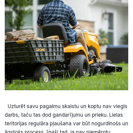
Kultūra
Bizness
Video
Vieta
Sludinājumi
Uzturēt savu pagalmu skaistu un koptu nav viegls
Pasākumi
darbs, taču tas dod gandarījumu un prieku. Lielas
teritorijas regulāra pļaušana var būt nogurdinošs un
Reklāma
ilgstošs process, īpaši tad, ja nav piemērotu