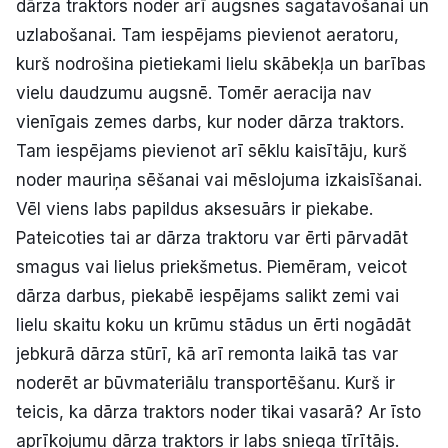
dārza traktors noder arī augsnes sagatavošanai un
uzlabošanai. Tam iespējams pievienot aeratoru,
kurš nodrošina pietiekami lielu skābekļa un barības
vielu daudzumu augsnē. Tomēr aeracija nav
vienīgais zemes darbs, kur noder dārza traktors.
Tam iespējams pievienot arī sēklu kaisītāju, kurš
noder mauriņa sēšanai vai mēslojuma izkaisīšanai.
Vēl viens labs papildus aksesuārs ir piekabe.
Pateicoties tai ar dārza traktoru var ērti pārvadāt
smagus vai lielus priekšmetus. Piemēram, veicot
dārza darbus, piekabē iespējams salikt zemi vai
lielu skaitu koku un krūmu stādus un ērti nogādāt
jebkurā dārza stūrī, kā arī remonta laikā tas var
noderēt ar būvmateriālu transportēšanu. Kurš ir
teicis, ka dārza traktors noder tikai vasarā? Ar īsto
aprīkojumu dārza traktors ir labs sniega tīrītājs.