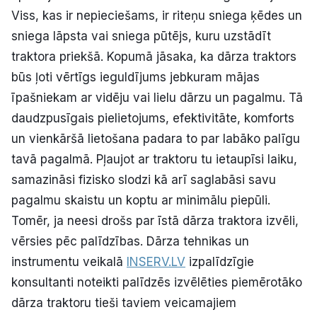
Viss, kas ir nepieciešams, ir riteņu sniega ķēdes un
sniega lāpsta vai sniega pūtējs, kuru uzstādīt
traktora priekšā. Kopumā jāsaka, ka dārza traktors
būs ļoti vērtīgs ieguldījums jebkuram mājas
īpašniekam ar vidēju vai lielu dārzu un pagalmu. Tā
daudzpusīgais pielietojums, efektivitāte, komforts
un vienkāršā lietošana padara to par labāko palīgu
tavā pagalmā. Pļaujot ar traktoru tu ietaupīsi laiku,
samazināsi fizisko slodzi kā arī saglabāsi savu
pagalmu skaistu un koptu ar minimālu piepūli.
Tomēr, ja neesi drošs par īstā dārza traktora izvēli,
vērsies pēc palīdzības. Dārza tehnikas un
instrumentu veikalā
INSERV.LV
izpalīdzīgie
konsultanti noteikti palīdzēs izvēlēties piemērotāko
dārza traktoru tieši taviem veicamajiem