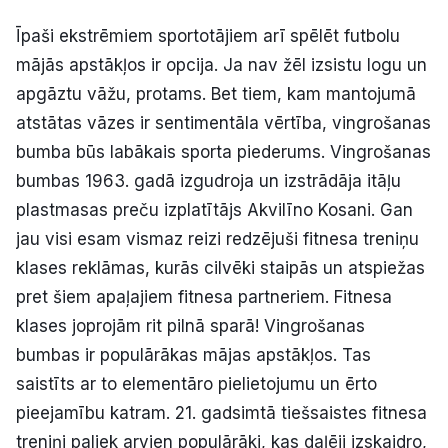
Politiskā reklāma
Īpaši ekstrēmiem sportotājiem arī spēlēt futbolu
mājās apstākļos ir opcija. Ja nav žēl izsistu logu un
Par mums
apgāztu vāžu, protams. Bet tiem, kam mantojumā
atstātas vāzes ir sentimentāla vērtība, vingrošanas
Kontakti
bumba būs labākais sporta piederums. Vingrošanas
Ziņo redakcijai
bumbas 1963. gadā izgudroja un izstrādāja itāļu
plastmasas preču izplatītājs Akvilīno Kosani. Gan
jau visi esam vismaz reizi redzējuši fitnesa treniņu
Facebook
Instagram
YouTube
klases reklāmas, kurās cilvēki staipās un atspiežas
pret šiem apaļajiem fitnesa partneriem. Fitnesa
E-avīze
Abonē
klases joprojām rit pilnā sparā! Vingrošanas
bumbas ir populārākas mājas apstākļos. Tas
saistīts ar to elementāro pielietojumu un ērto
pieejamību katram. 21. gadsimtā tiešsaistes fitnesa
treniņi paliek arvien populārāki, kas daļēji izskaidro,