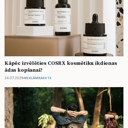
Kāpēc izvēlēties COSRX kosmētiku ikdienas
ādas kopšanai?
24.07.2026
REKLĀMRAKSTS