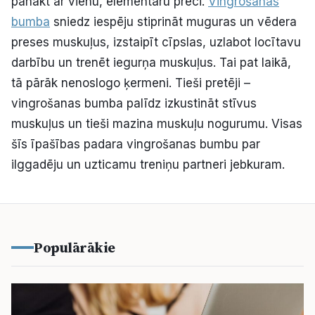
panākt ar vienu, elementāru preci.
Vingrošanas
bumba
sniedz iespēju stiprināt muguras un vēdera
preses muskuļus, izstaipīt cīpslas, uzlabot locītavu
darbību un trenēt iegurņa muskuļus. Tai pat laikā,
tā pārāk nenoslogo ķermeni. Tieši pretēji –
vingrošanas bumba palīdz izkustināt stīvus
muskuļus un tieši mazina muskuļu nogurumu. Visas
šīs īpašības padara vingrošanas bumbu par
ilggadēju un uzticamu treniņu partneri jebkuram.
Populārākie