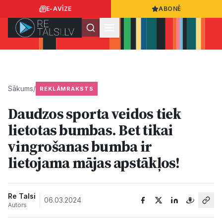
E-AVĪZE
ABONĒ
Ielogoties
Ziņo
App Store
Google Play
Sākums
/
REKLĀMRAKSTS
Daudzos sporta veidos tiek
Ziņas
lietotas bumbas. Bet tikai
vingrošanas bumba ir
Sabiedrība
lietojama mājas apstākļos!
Dzīvesstils
Re Talsi
06.03.2024
Autors
Sports