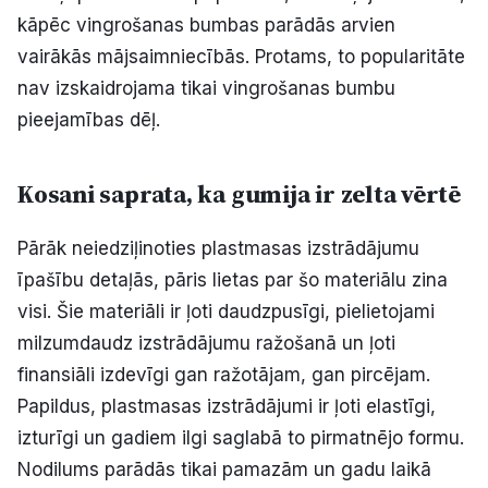
kāpēc vingrošanas bumbas parādās arvien
vairākās mājsaimniecībās. Protams, to popularitāte
nav izskaidrojama tikai vingrošanas bumbu
pieejamības dēļ.
Kosani saprata, ka gumija ir zelta vērtē
Pārāk neiedziļinoties plastmasas izstrādājumu
īpašību detaļās, pāris lietas par šo materiālu zina
visi. Šie materiāli ir ļoti daudzpusīgi, pielietojami
milzumdaudz izstrādājumu ražošanā un ļoti
finansiāli izdevīgi gan ražotājam, gan pircējam.
Papildus, plastmasas izstrādājumi ir ļoti elastīgi,
izturīgi un gadiem ilgi saglabā to pirmatnējo formu.
Nodilums parādās tikai pamazām un gadu laikā