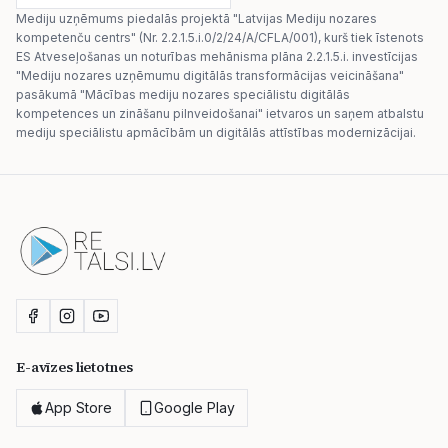
Mediju uzņēmums piedalās projektā "Latvijas Mediju nozares
kompetenču centrs" (Nr. 2.2.1.5.i.0/2/24/A/CFLA/001), kurš tiek īstenots
ES Atveseļošanas un noturības mehānisma plāna 2.2.1.5.i. investīcijas
"Mediju nozares uzņēmumu digitālās transformācijas veicināšana"
pasākumā "Mācības mediju nozares speciālistu digitālās
kompetences un zināšanu pilnveidošanai" ietvaros un saņem atbalstu
mediju speciālistu apmācībām un digitālās attīstības modernizācijai.
E-avīzes lietotnes
App Store
Google Play