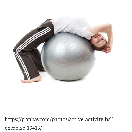
Kultūra
Bizness
Video
Vieta
Sludinājumi
Pasākumi
https://pixabay.com/photos/active-activity-ball-
Reklāma
exercise-19413/