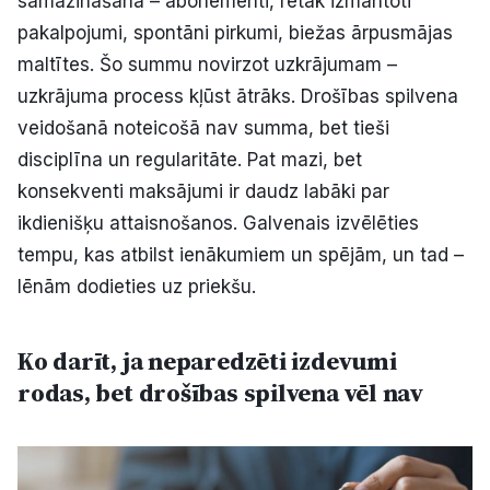
samazināšana – abonementi, retāk izmantoti
pakalpojumi, spontāni pirkumi, biežas ārpusmājas
maltītes. Šo summu novirzot uzkrājumam –
uzkrājuma process kļūst ātrāks. Drošības spilvena
veidošanā noteicošā nav summa, bet tieši
disciplīna un regularitāte. Pat mazi, bet
konsekventi maksājumi ir daudz labāki par
ikdienišķu attaisnošanos. Galvenais izvēlēties
tempu, kas atbilst ienākumiem un spējām, un tad –
lēnām dodieties uz priekšu.
Ko darīt, ja neparedzēti izdevumi
rodas, bet drošības spilvena vēl nav