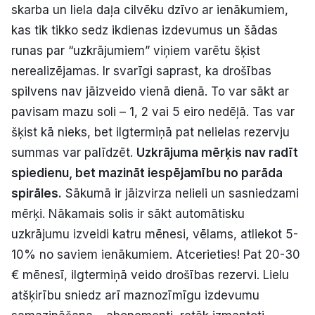
skarba un liela daļa cilvēku dzīvo ar ienākumiem,
kas tik tikko sedz ikdienas izdevumus un šādas
runas par “uzkrājumiem” viņiem varētu šķist
nerealizējamas. Ir svarīgi saprast, ka drošības
spilvens nav jāizveido vienā dienā. To var sākt ar
pavisam mazu soli – 1, 2 vai 5 eiro nedēļā. Tas var
šķist kā nieks, bet ilgtermiņā pat nelielas rezervju
summas var palīdzēt.
Uzkrājuma mērķis nav radīt
spiedienu, bet mazināt iespējamību no parāda
spirāles.
Sākumā ir jāizvirza nelieli un sasniedzami
mērķi. Nākamais solis ir sākt automātisku
uzkrājumu izveidi katru mēnesi, vēlams, atliekot 5-
10% no saviem ienākumiem. Atcerieties! Pat 20-30
€ mēnesī, ilgtermiņā veido drošības rezervi. Lielu
atšķirību sniedz arī maznozīmīgu izdevumu