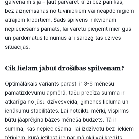
galvenā misija – ļaut pārvarēt krīzi bez panikas,
bez aizņemšanās no tuviniekiem vai neapdomīgiem
ātrajiem kredītiem. Šāds spilvens ir ikvienam
nepieciešams pamats, lai varētu pieņemt mierīgus
un pārdomātus lēmumus arī sarežģītās dzīves
situācijās.
Cik lielam jābūt drošības spilvenam?
Optimālākais variants parasti ir 3-6 mēnešu
pamatizdevumu apmērā, taču precīza summa ir
atkarīga no jūsu dzīvesveida, ģimenes lieluma un
ienākumu stabilitātes. Lai noteiktu mērķi, vispirms
būtu jāaprēķina bāzes mēneša budžets. Tā ir
summa, kas nepieciešama, lai izdzīvotu bez liekiem
tēriņiem, kurā ietilpst īre par mājokli vai kredīts,