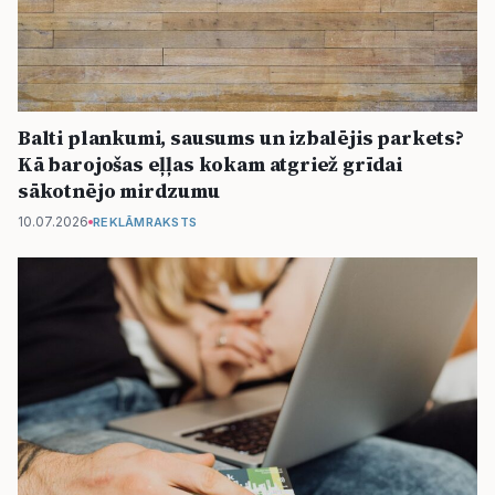
Balti plankumi, sausums un izbalējis parkets?
Kā barojošas eļļas kokam atgriež grīdai
sākotnējo mirdzumu
10.07.2026
REKLĀMRAKSTS