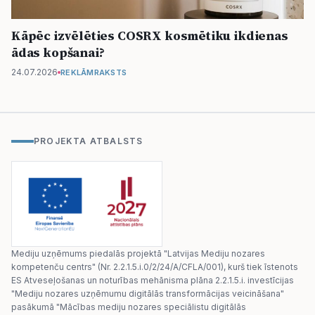
Kāpēc izvēlēties COSRX kosmētiku ikdienas
ādas kopšanai?
24.07.2026
REKLĀMRAKSTS
PROJEKTA ATBALSTS
Mediju uzņēmums piedalās projektā "Latvijas Mediju nozares
kompetenču centrs" (Nr. 2.2.1.5.i.0/2/24/A/CFLA/001), kurš tiek īstenots
ES Atveseļošanas un noturības mehānisma plāna 2.2.1.5.i. investīcijas
"Mediju nozares uzņēmumu digitālās transformācijas veicināšana"
pasākumā "Mācības mediju nozares speciālistu digitālās