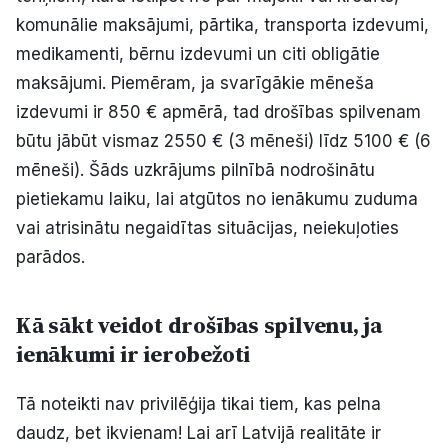
komunālie maksājumi, pārtika, transporta izdevumi,
medikamenti, bērnu izdevumi un citi obligātie
maksājumi. Piemēram, ja svarīgākie mēneša
izdevumi ir 850 € apmērā, tad drošības spilvenam
būtu jābūt vismaz 2550 € (3 mēneši) līdz 5100 € (6
mēneši). Šāds uzkrājums pilnībā nodrošinātu
pietiekamu laiku, lai atgūtos no ienākumu zuduma
vai atrisinātu negaidītas situācijas, neiekuļoties
parādos.
Kā sākt veidot drošības spilvenu, ja
ienākumi ir ierobežoti
Tā noteikti nav privilēģija tikai tiem, kas pelna
daudz, bet ikvienam! Lai arī Latvijā realitāte ir