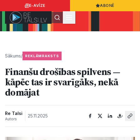
E-AVĪZE
ABONĒ
Ielogoties
Ziņo
App Store
Google Play
Sākums
/
REKLĀMRAKSTS
Finanšu drošības spilvens —
Ziņas
kāpēc tas ir svarīgāks, nekā
domājat
Sabiedrība
Dzīvesstils
Re Talsi
25.11.2025
Autors
Sports