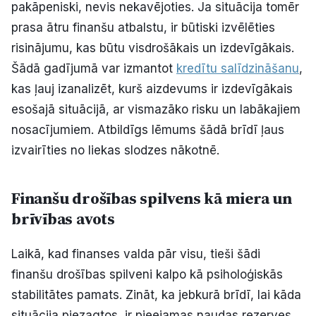
pakāpeniski, nevis nekavējoties. Ja situācija tomēr
prasa ātru finanšu atbalstu, ir būtiski izvēlēties
risinājumu, kas būtu visdrošākais un izdevīgākais.
Šādā gadījumā var izmantot
kredītu salīdzināšanu
,
kas ļauj izanalizēt, kurš aizdevums ir izdevīgākais
esošajā situācijā, ar vismazāko risku un labākajiem
nosacījumiem. Atbildīgs lēmums šādā brīdī ļaus
izvairīties no liekas slodzes nākotnē.
Finanšu drošības spilvens kā miera un
brīvības avots
Laikā, kad finanses valda pār visu, tieši šādi
finanšu drošības spilveni kalpo kā psiholoģiskās
stabilitātes pamats. Zināt, ka jebkurā brīdī, lai kāda
situācija piezagtos, ir pieejamas naudas rezerves,