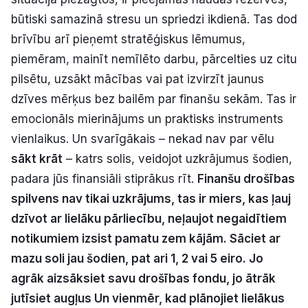
būtiski samazinā stresu un spriedzi ikdienā. Tas dod
brīvību arī pieņemt stratēģiskus lēmumus,
piemēram, mainīt nemīlēto darbu, pārcelties uz citu
pilsētu, uzsākt mācības vai pat izvirzīt jaunus
dzīves mērķus bez bailēm par finanšu sekām. Tas ir
emocionāls mierinājums un praktisks instruments
vienlaikus. Un svarīgākais – nekad nav par vēlu
sākt krāt
– katrs solis, veidojot uzkrājumus šodien,
padara jūs finansiāli stiprākus rīt.
Finanšu drošības
spilvens nav tikai uzkrājums, tas ir miers, kas ļauj
dzīvot ar lielāku pārliecību, neļaujot negaidītiem
notikumiem izsist pamatu zem kājām. Sāciet ar
mazu soli jau šodien, pat ari 1, 2 vai 5 eiro. Jo
agrāk aizsāksiet savu drošības fondu, jo ātrāk
jutīsiet augļus Un vienmēr, kad plānojiet lielākus