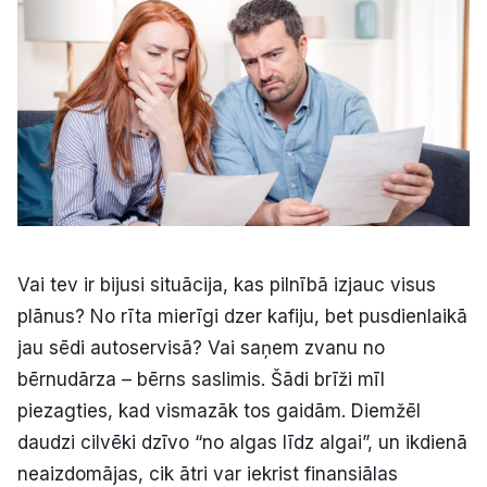
Kultūra
Bizness
Video
Vieta
Vai tev ir bijusi situācija, kas pilnībā izjauc visus
plānus? No rīta mierīgi dzer kafiju, bet pusdienlaikā
Sludinājumi
jau sēdi autoservisā? Vai saņem zvanu no
bērnudārza – bērns saslimis. Šādi brīži mīl
Pasākumi
piezagties, kad vismazāk tos gaidām. Diemžēl
daudzi cilvēki dzīvo “no algas līdz algai”, un ikdienā
Reklāma
neaizdomājas, cik ātri var iekrist finansiālas