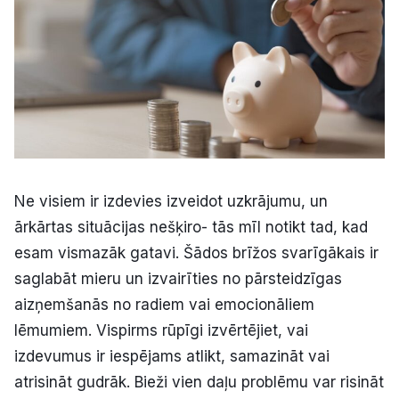
Ne visiem ir izdevies izveidot uzkrājumu, un
ārkārtas situācijas nešķiro- tās mīl notikt tad, kad
esam vismazāk gatavi. Šādos brīžos svarīgākais ir
saglabāt mieru un izvairīties no pārsteidzīgas
aizņemšanās no radiem vai emocionāliem
lēmumiem. Vispirms rūpīgi izvērtējiet, vai
izdevumus ir iespējams atlikt, samazināt vai
atrisināt gudrāk. Bieži vien daļu problēmu var risināt