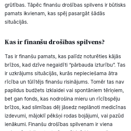
grūtības. Tāpēc finanšu drošības spilvens ir būtisks
Politiskā reklāma
pamats ikvienam, kas spēj pasargāt šādās
situācijās.
Par mums
Kontakti
Kas ir finanšu drošības spilvens?
Ziņo redakcijai
Tas ir finanšu pamats, kas palīdz noturēties kājās
brīžos, kad dzīve negaidīti “pārbauda izturību”. Tas
ir uzkrājums situācijās, kurās nepieciešama ātra
Facebook
Instagram
YouTube
rīcība un tūlītējs finanšu risinājums. Tomēr tas nav
papildus budžets izklaidei vai spontāniem tēriņiem,
E-avīze
Abonē
bet gan fonds, kas nodrošina mieru un rīcībspēju
brīžos, kad slimības dēļ jāsedz neplānoti medicīnas
izdevumi, mājoklī pēkšņi rodas bojājumi, vai pazūd
ienākumi. Finanšu drošības spilvenam ir viena