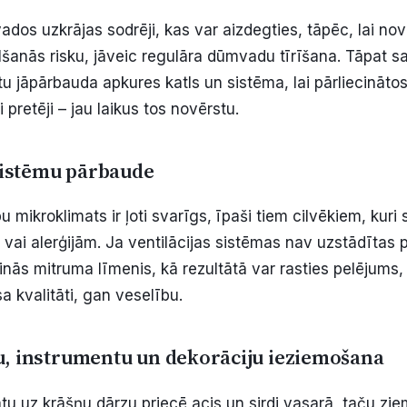
dos uzkrājas sodrēji, kas var aizdegties, tāpēc, lai nov
šanās risku, jāveic regulāra dūmvadu tīrīšana. Tāpat s
ūtu jāpārbauda apkures katls un sistēma, lai pārliecināt
i pretēji – jau laikus tos novērstu.
 sistēmu pārbaude
u mikroklimats ir ļoti svarīgs, īpaši tiem cilvēkiem, kuri 
vai alerģijām. Ja ventilācijas sistēmas nav uzstādītas pa
inās mitruma līmenis, kā rezultātā var rasties pelējums,
a kvalitāti, gan veselību.
, instrumentu un dekorāciju ieziemošana
tu uz krāšņu dārzu priecē acis un sirdi vasarā, taču zie