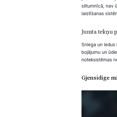
siltumnīcā, nav 
laistīšanas sist
Jumta tekņu p
Sniega un ledus 
bojājumu un ūden
noteksistēmas n
Gjensidige m