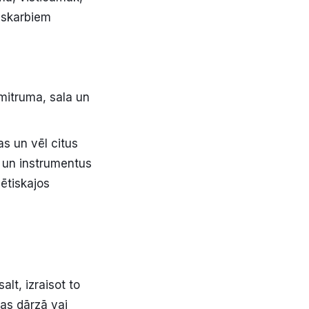
 skarbiem
mitruma, sala un
s un vēl citus
s un instrumentus
ētiskajos
lt, izraisot to
tas dārzā vai