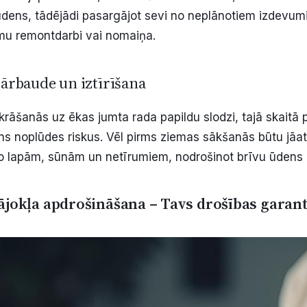
ūdens, tādējādi pasargājot sevi no neplānotiem izdevumi
ēmu remontdarbi vai nomaiņa.
ārbaude un iztīrīšana
krāšanās uz ēkas jumta rada papildu slodzi, tajā skaitā
s noplūdes riskus. Vēl pirms ziemas sākšanās būtu jāa
o lapām, sūnām un netīrumiem, nodrošinot brīvu ūdens
ājokļa apdrošināšana – Tavs drošības garan