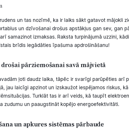
om
dens un tas nozīmē, ka ir laiks sākt gatavot mājokli zie
rtablus un dzīvošanai drošus apstākļus gan sev, gan p
 arī samazinot izmaksas. Raksta turpinājumā uzzini, kādi
r īstais brīdis iegādāties īpašuma apdrošināšanu!
s drošai pārziemošanai savā mājvietā
vadām ļoti daudz laika, tāpēc ir svarīgi parūpēties arī 
, jau laicīgi apzinot un izskaužot iespējamos riskus, kā
ēmsituācijas. Turklāt tas ir arī veids,
kā taupīt elektroen
a zudumu un paaugstināt kopējo energoefektivitāti.
šana un apkures sistēmas pārbaude