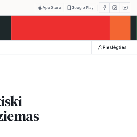
App Store
Google Play
Pieslēgties
iski
 ziemas