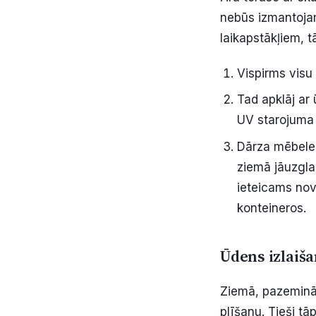
nebūs izmantojam
laikapstākļiem, 
Vispirms visu r
Tad apklāj ar
UV starojuma 
Dārza mēbeles
ziemā jāuzgla
ieteicams novi
konteineros.
Ūdens izlaiša
Ziemā, pazemināt
plīšanu. Tieši tā