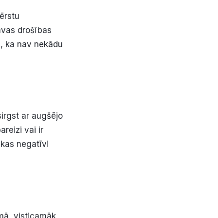
ērstu
avas drošības
os, ka nav nekādu
sirgst ar augšējo
reizi vai ir
 kas negatīvi
mā, visticamāk,