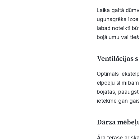
Laika gaitā dūmva
ugunsgrēka izcel
labad noteikti b
bojājumu vai tieš
Ventilācijas
Optimāls iekštelp
elpceļu slimībām 
bojātas, paaugst
ietekmē gan gais
Dārza mēbeļu
Āra terase ar ska