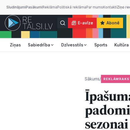
Sludinājumi
Pasākumi
Reklāma
Politiskā reklāma
Par mums
Kontakti
Ziņo re
E-avīze
Abonē
Ziņas
Sabiedrība
Dzīvesstils
Sports
Kultūra
Sākums
/
REKLĀMRAKS
Īpašuma
padomi,
sezonai