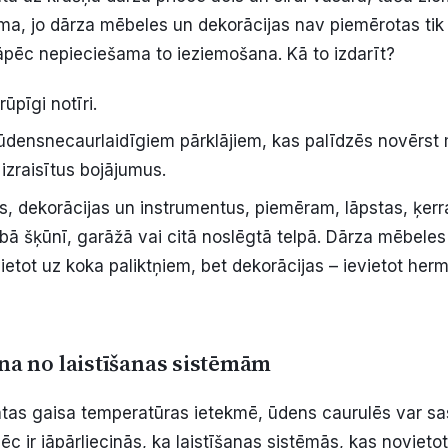
a, jo dārza mēbeles un dekorācijas nav piemērotas tik
tāpēc nepieciešama to ieziemošana. Kā to izdarīt?
ūpīgi notīri.
 ūdensnecaurlaidīgiem pārklājiem, kas palīdzēs novērst 
izraisītus bojājumus.
, dekorācijas un instrumentus, piemēram, lāpstas, ķerra
bā šķūnī, garāžā vai citā noslēgtā telpā. Dārza mēbele
etot uz koka paliktņiem, bet dekorācijas – ievietot herm
na no laistīšanas sistēmām
as gaisa temperatūras ietekmē, ūdens caurulēs var sasa
pēc ir jāpārliecinās, ka laistīšanas sistēmās, kas novieto