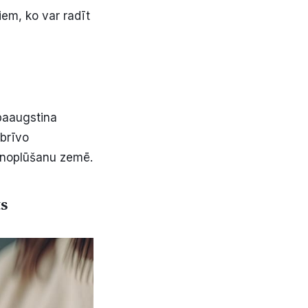
em, ko var radīt
 paaugstina
tbrīvo
 noplūšanu zemē.
ts