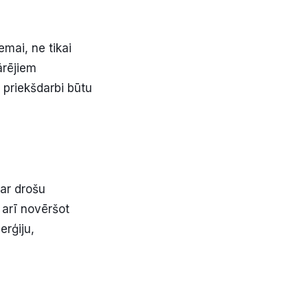
mai, ne tikai
ārējiem
 priekšdarbi būtu
par drošu
 arī novēršot
erģiju
,