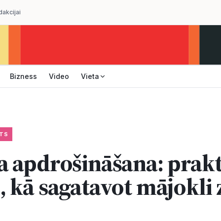
dakcijai
Bizness
Video
Vieta
TS
 apdrošināšana: prakt
 kā sagatavot mājokli