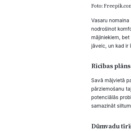
Foto: Freepik.c
Vasaru nomaina ru
nodrošinot komfo
mājiniekiem, bet
jāveic, un kad i
Rīcības plān
Savā mājvietā pa
pārziemošanu tajā
potenciālās probl
samazināt siltum
Dūmvadu tīrī