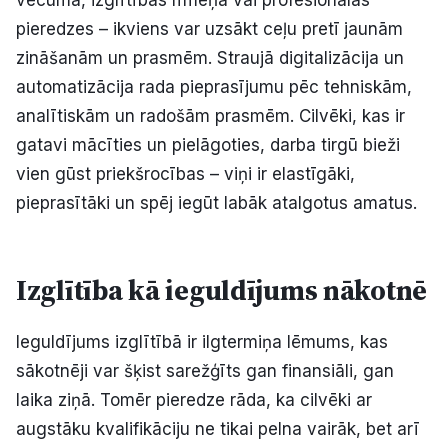
pieredzes – ikviens var uzsākt ceļu pretī jaunām
zināšanām un prasmēm. Straujā digitalizācija un
automatizācija rada pieprasījumu pēc tehniskām,
analītiskām un radošām prasmēm. Cilvēki, kas ir
gatavi mācīties un pielāgoties, darba tirgū bieži
vien gūst priekšrocības – viņi ir elastīgāki,
pieprasītāki un spēj iegūt labāk atalgotus amatus.
Izglītība kā ieguldījums nākotnē
Ieguldījums izglītībā ir ilgtermiņa lēmums, kas
sākotnēji var šķist sarežģīts gan finansiāli, gan
laika ziņā. Tomēr pieredze rāda, ka cilvēki ar
augstāku kvalifikāciju ne tikai pelna vairāk, bet arī