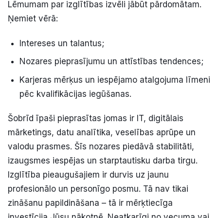
Lēmumam par izglītības izvēli jābūt pārdomātam.
Ņemiet vērā:
Intereses un talantus;
Nozares pieprasījumu un attīstības tendences;
Karjeras mērķus un iespējamo atalgojuma līmeni
pēc kvalifikācijas iegūšanas.
Šobrīd īpaši pieprasītas jomas ir IT, digitālais
mārketings, datu analītika, veselības aprūpe un
valodu prasmes. Šīs nozares piedāvā stabilitāti,
izaugsmes iespējas un starptautisku darba tirgu.
Izglītība pieaugušajiem ir durvis uz jaunu
profesionālo un personīgo posmu. Tā nav tikai
zināšanu papildināšana – tā ir mērķtiecīga
investīcija Jūsu nākotnē. Neatkarīgi no vecuma vai