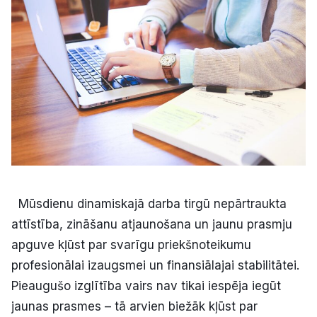
Kultūra
Bizness
Video
Vieta
Mūsdienu dinamiskajā darba tirgū nepārtraukta
attīstība, zināšanu atjaunošana un jaunu prasmju
Sludinājumi
apguve kļūst par svarīgu priekšnoteikumu
Pasākumi
profesionālai izaugsmei un finansiālajai stabilitātei.
Pieaugušo izglītība vairs nav tikai iespēja iegūt
Reklāma
jaunas prasmes – tā arvien biežāk kļūst par