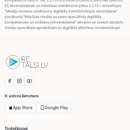
kompetenču centrs" (Nr. 2.2.1.5.i.0/2/24/A/CFLA/001), kurš tiek īstenots
ES Atveseļošanas un noturības mehānisma plāna 2.2.1.5.i. investīcijas
"Mediju nozares uzņēmumu digitālās transformācijas veicināšana"
pasākumā "Mācības mediju nozares speciālistu digitālās
kompetences un zināšanu pilnveidošanai" ietvaros un saņem atbalstu
mediju speciālistu apmācībām un digitālās attīstības modernizācijai.
E-avīzes lietotnes
App Store
Google Play
Noteikumi