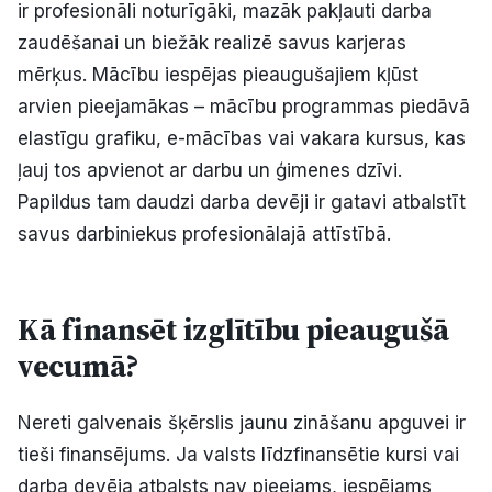
ir profesionāli noturīgāki, mazāk pakļauti darba
zaudēšanai un biežāk realizē savus karjeras
mērķus. Mācību iespējas pieaugušajiem kļūst
arvien pieejamākas – mācību programmas piedāvā
elastīgu grafiku, e-mācības vai vakara kursus, kas
ļauj tos apvienot ar darbu un ģimenes dzīvi.
Papildus tam daudzi darba devēji ir gatavi atbalstīt
savus darbiniekus profesionālajā attīstībā.
Kā finansēt izglītību pieaugušā
vecumā?
Nereti galvenais šķērslis jaunu zināšanu apguvei ir
tieši finansējums. Ja valsts līdzfinansētie kursi vai
darba devēja atbalsts nav pieejams, iespējams