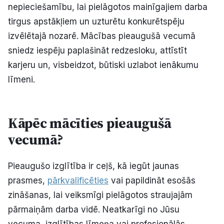
nepieciešamību, lai pielāgotos mainīgajiem darba
Politiskā reklāma
tirgus apstākļiem un uzturētu konkurētspēju
izvēlētajā nozarē. Mācības pieaugušā vecumā
Par mums
sniedz iespēju paplašināt redzesloku, attīstīt
Kontakti
karjeru un, visbeidzot, būtiski uzlabot ienākumu
līmeni.
Ziņo redakcijai
Kāpēc mācīties pieaugušā
Facebook
Instagram
YouTube
vecumā?
E-avīze
Abonē
Pieaugušo izglītība ir ceļš, kā iegūt jaunas
prasmes,
pārkvalificēties
vai papildināt esošās
zināšanas, lai veiksmīgi pielāgotos straujajām
pārmaiņām darba vidē. Neatkarīgi no Jūsu
vecuma, izglītības līmeņa vai profesionālās