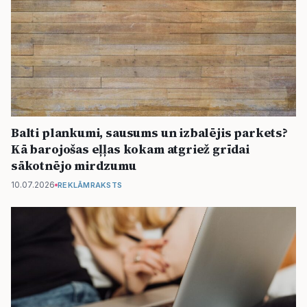
Balti plankumi, sausums un izbalējis parkets?
Kā barojošas eļļas kokam atgriež grīdai
sākotnējo mirdzumu
10.07.2026
REKLĀMRAKSTS