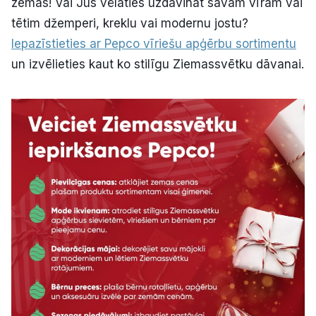
zemas! Vai Jūs vēlaties uzdāvināt savam vīram vai
tētim džemperi, kreklu vai modernu jostu?
Iepazīstieties ar Pepco vīriešu apģērbu sortimentu
un izvēlieties kaut ko stilīgu Ziemassvētku dāvanai.