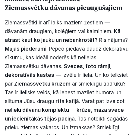
Ziemassvētku dāvanas pieaugušajiem
Ziemassvētki ir arī laiks maziem žestiem —
dāvanām draugiem, kolēģiem vai kaimiņiem.
Kā
atrast kaut ko jauku un nebankrotēt?
Risinājums?
Mājas piederumi
! Pepco piedāvā daudz dekoratīvu
sīkumu, kas ideāli noderēs kā nelielas
Ziemassvētku dāvanas.
Sveces, foto rāmji,
dekoratīvās kastes
— izvēle ir liela. Un ko teiksiet
par
Ziemassvētku krūzēm
ar smieklīgu apdruku?
Tas ir lielisks veids, kā ienest mazliet humora un
siltuma Jūsu draugu rīta kafijā. Varat pat izveidot
nelielu dāvanu komplektu — krūze, maza svece
un iecienītākās tējas paciņa
. Tas noteikti sagādās
prieku ziemas vakaros. Un izmaksas? Smieklīgi