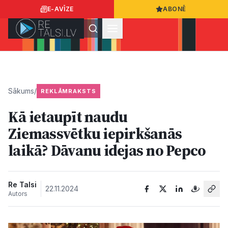
E-AVĪZE
ABONĒ
Ielogoties
Ziņo
App Store
Google Play
Sākums
/
REKLĀMRAKSTS
Kā ietaupīt naudu
Ziņas
Ziemassvētku iepirkšanās
laikā? Dāvanu idejas no Pepco
Sabiedrība
Dzīvesstils
Re Talsi
22.11.2024
Autors
Sports