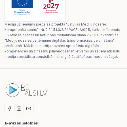
Mediju uzņēmums piedalās projektā "Latvijas Mediju nozares
kompetenču centrs" (Nr. 2.2.1.5.i.0/2/24/A/CFLA/001), kurš tiek īstenots
ES Atveseļošanas un noturības mehānisma plāna 2.2.1.5.i. investīcijas
"Mediju nozares uzņēmumu digitālās transformācijas veicināšana"
pasākumā "Mācības mediju nozares speciālistu digitālās
kompetences un zināšanu pilnveidošanai" ietvaros un saņem atbalstu
mediju speciālistu apmācībām un digitālās attīstības modernizācijai.
E-avīzes lietotnes