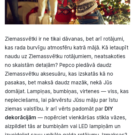
Ziemassvētki ir ne tikai dāvanas, bet arī rotājumi,
kas rada burvīgu atmosfēru katrā mājā. Kā ietaupīt
naudu uz Ziemassvētku rotājumiem, neatsakoties
no skaistām detaļām? Pepco piedāvā daudz
Ziemassvētku aksesuāru, kas izskatās kā no
pasakas, bet maksā daudz mazāk, nekā Jūs
domājat. Lampiņas, bumbiņas, virtenes — viss, kas
nepieciešams, lai pārvērstu Jūsu māju par īstu
ziemas valstību. Ir arī vērts padomāt par
DIY
dekorācijām
— nopērciet vienkāršas stikla vāzes,
aizpildiet tās ar bumbiņām vai LED lampiņām un
izveidojiet savu unikālo galda rotājumu. Izmaksas?