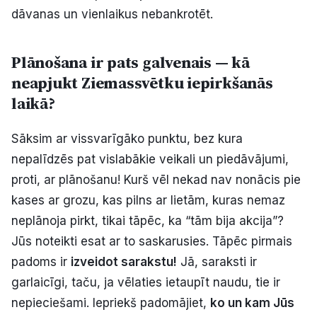
dāvanas un vienlaikus nebankrotēt.
Politiskā reklāma
Par mums
Plānošana ir pats galvenais — kā
neapjukt Ziemassvētku iepirkšanās
Kontakti
laikā?
Ziņo redakcijai
Sāksim ar vissvarīgāko punktu, bez kura
nepalīdzēs pat vislabākie veikali un piedāvājumi,
proti, ar plānošanu! Kurš vēl nekad nav nonācis pie
Facebook
Instagram
YouTube
kases ar grozu, kas pilns ar lietām, kuras nemaz
neplānoja pirkt, tikai tāpēc, ka “tām bija akcija”?
E-avīze
Abonē
Jūs noteikti esat ar to saskarusies. Tāpēc pirmais
padoms ir
izveidot sarakstu!
Jā, saraksti ir
garlaicīgi, taču, ja vēlaties ietaupīt naudu, tie ir
nepieciešami. Iepriekš padomājiet,
ko un kam Jūs