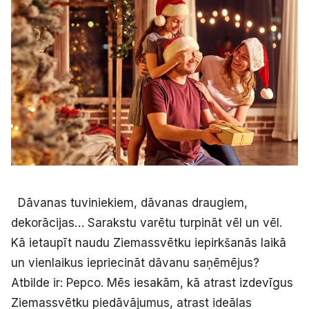
Kultūra
Bizness
Video
Vieta
Dāvanas tuviniekiem, dāvanas draugiem,
Sludinājumi
dekorācijas… Sarakstu varētu turpināt vēl un vēl.
Kā ietaupīt naudu Ziemassvētku iepirkšanās laikā
Pasākumi
un vienlaikus iepriecināt dāvanu saņēmējus?
Atbilde ir: Pepco. Mēs iesakām, kā atrast izdevīgus
Reklāma
Ziemassvētku piedāvājumus, atrast ideālas