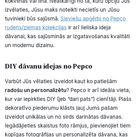
kokvilnas vai lina. Neatkarīgi no tā, kuru opciju Jūs
izvēlaties, Jūsu maks noteikti necietīs un Jūsu
tuvinieki būs sajūsmā.
Sieviešu apģērbi no Pepco
rudens/ziemas kolekcijas
ir arī lieliska ideja
dāvanai, kas sajūsminās ar izgatavošanas kvalitāti
un modernu dizainu.
DIY dāvanu idejas no Pepco
Varbūt Jūs vēlaties izveidot kaut ko patiešām
radošu un personalizētu
? Pepco ir arī ideāla vieta,
kur var iepirkties DIY (jeb “dari pats”) cienītāji. Plašs
dekoratīvo piederumu klāsts ļauj Jums pašam
izveidot unikālas un no sirds darinātas dāvanas.
Iegādājieties skaistus foto rāmjus, pievienojiet tiem
kopīgas fotogrāfijas un personalizēta dāvana, kas