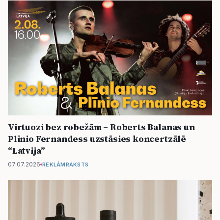
Virtuozi bez robežām – Roberts Balanas un
Plīnio Fernandess uzstāsies koncertzālē
“Latvija”
07.07.2026
REKLĀMRAKSTS