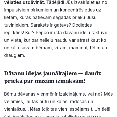
vēlaties uzdāvināt
. Tādējādi Jūs izvairīsieties no
impulsīviem pirkumiem un koncentrēsieties uz
lietām, kuras patiešām sagādās prieku Jūsu
tuviniekiem. Saraksts ir gatavs? Dodieties
iepirkties! Kur? Pepco ir īsta dāvanu ideju raktuve
un vieta, kur par nelielu naudu var atrast kaut ko
unikālu savam bērnam, vīram, mammai, tētim un
draugiem.
Dāvanu idejas jaunākajiem — daudz
prieka par mazām izmaksām!
Bērnu dāvanas vienmēr ir izaicinājums, vai ne? Mēs
vēlamies, lai tās būtu unikālas, radošas un
vienlaikus… lētas (cik tas vien iespējams!). Un tieši
šeit ienāk Pepco ar veselu rotaļlietu un sīkrīku