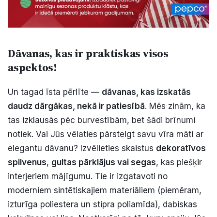
Dāvanas, kas ir praktiskas visos
aspektos!
Un tagad īsta pērlīte —
dāvanas, kas izskatās
daudz dārgākas, nekā ir patiesībā
. Mēs zinām, ka
tas izklausās pēc burvestībām, bet šādi brīnumi
notiek. Vai Jūs vēlaties pārsteigt savu vīra māti ar
elegantu dāvanu? Izvēlieties skaistus
dekoratīvos
spilvenus
,
gultas pārklājus vai segas
, kas piešķir
interjeriem mājīgumu. Tie ir izgatavoti no
moderniem sintētiskajiem materiāliem (piemēram,
izturīga poliestera un stipra poliamīda), dabiskas