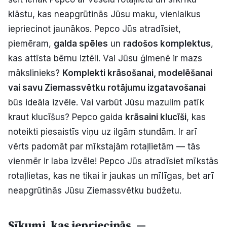
klāstu, kas neapgrūtinās Jūsu maku, vienlaikus
iepriecinot jaunākos. Pepco Jūs atradīsiet,
piemēram,
galda spēles
un
radošos komplektus
,
kas attīsta bērnu iztēli. Vai Jūsu ģimenē ir mazs
mākslinieks?
Komplekti krāsošanai, modelēšanai
vai savu Ziemassvētku rotājumu izgatavošanai
būs ideāla izvēle. Vai varbūt Jūsu mazulim patīk
kraut klucīšus? Pepco gaida
krāsaini klucīši
, kas
noteikti piesaistīs viņu uz ilgām stundām. Ir arī
vērts padomāt par mīkstajām rotaļlietām — tās
vienmēr ir laba izvēle! Pepco Jūs atradīsiet mīkstās
rotaļlietas, kas ne tikai ir jaukas un mīlīgas, bet arī
neapgrūtinās Jūsu Ziemassvētku budžetu.
Sīkumi, kas iepriecinās, —