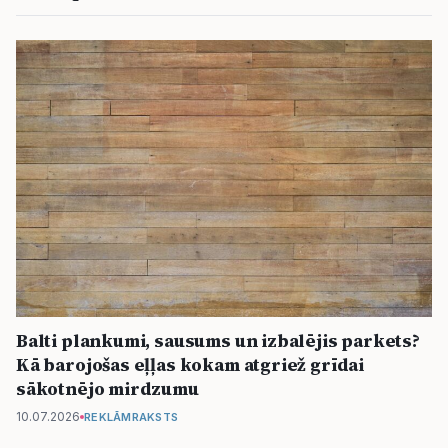
Balti plankumi, sausums un izbalējis parkets?
Kā barojošas eļļas kokam atgriež grīdai
sākotnējo mirdzumu
10.07.2026
REKLĀMRAKSTS