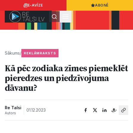
E-AVĪZE
ABONĒ
Ielogoties
Ziņo
App Store
Google Play
Sākums
/
REKLĀMRAKSTS
Kā pēc zodiaka zīmes piemeklēt
Ziņas
pieredzes un piedzīvojuma
dāvanu?
Sabiedrība
Dzīvesstils
Re Talsi
01.12.2023
Autors
Sports