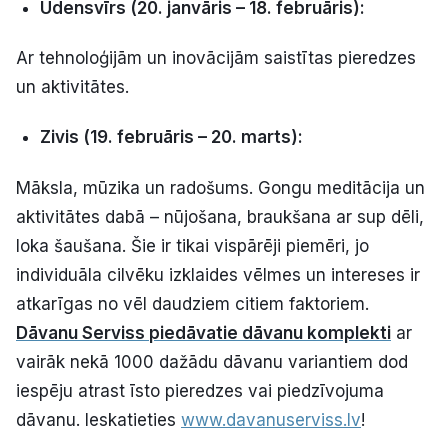
Ūdensvīrs (20. janvāris – 18. februāris):
Ar tehnoloģijām un inovācijām saistītas pieredzes
un aktivitātes.
Zivis (19. februāris – 20. marts):
Māksla, mūzika un radošums. Gongu meditācija un
aktivitātes dabā – nūjošana, braukšana ar sup dēli,
loka šaušana. Šie ir tikai vispārēji piemēri, jo
individuāla cilvēku izklaides vēlmes un intereses ir
atkarīgas no vēl daudziem citiem faktoriem.
Dāvanu Serviss
piedāvatie dāvanu komplekti
ar
vairāk nekā 1000 dažādu dāvanu variantiem dod
iespēju atrast īsto pieredzes vai piedzīvojuma
dāvanu. Ieskatieties
www.davanuserviss.lv
!