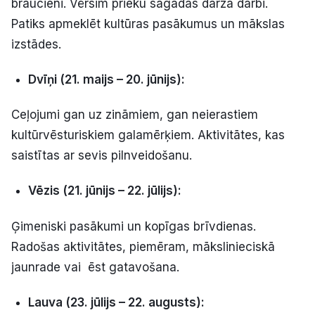
braucieni. Vērsim prieku sagādās dārza darbi.
Patiks apmeklēt kultūras pasākumus un mākslas
izstādes.
Dvīņi (21. maijs – 20. jūnijs):
Ceļojumi gan uz zināmiem, gan neierastiem
kultūrvēsturiskiem galamērķiem. Aktivitātes, kas
saistītas ar sevis pilnveidošanu.
Vēzis (21. jūnijs – 22. jūlijs):
Ģimeniski pasākumi un kopīgas brīvdienas.
Radošas aktivitātes, piemēram, mākslinieciskā
jaunrade vai ēst gatavošana.
Lauva (23. jūlijs – 22. augusts):