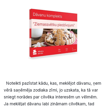
Kultūra
Bizness
Video
Vieta
Sludinājumi
Noteikti pazīstat kādu, kas, meklējot dāvanu, ņem
Pasākumi
vērā saņēmēja zodiaka zīmi, jo uzskata, ka tā var
sniegt norādes par cilvēka interesēm un vēlmēm.
Reklāma
Ja meklējat dāvanu labi zināmam cilvēkam, tad