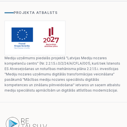
PROJEKTA ATBALSTS
Mediju uzņēmums piedalās projektā "Latvijas Mediju nozares
kompetenču centrs" (Nr. 2.2.1.5.i.0/2/24/A/CFLA/001), kurš tiek īstenots
ES Atveseļošanas un noturības mehānisma plāna 2.2.1.5.i. investīcijas
"Mediju nozares uzņēmumu digitālās transformācijas veicināšana"
pasākumā "Mācības mediju nozares speciālistu digitālās
kompetences un zināšanu pilnveidošanai" ietvaros un saņem atbalstu
mediju speciālistu apmācībām un digitālās attīstības modernizācijai.