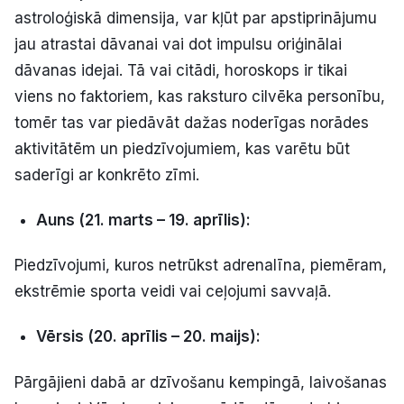
astroloģiskā dimensija, var kļūt par apstiprinājumu
Politiskā reklāma
jau atrastai dāvanai vai dot impulsu oriģinālai
Par mums
dāvanas idejai. Tā vai citādi, horoskops ir tikai
viens no faktoriem, kas raksturo cilvēka personību,
Kontakti
tomēr tas var piedāvāt dažas noderīgas norādes
aktivitātēm un piedzīvojumiem, kas varētu būt
Ziņo redakcijai
saderīgi ar konkrēto zīmi.
Auns (21. marts – 19. aprīlis):
Facebook
Instagram
YouTube
Piedzīvojumi, kuros netrūkst adrenalīna, piemēram,
E-avīze
Abonē
ekstrēmie sporta veidi vai ceļojumi savvaļā.
Vērsis (20. aprīlis – 20. maijs):
Pārgājieni dabā ar dzīvošanu kempingā, laivošanas