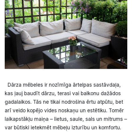
Kultūra
Bizness
Video
Vieta
Dārza mēbeles ir nozīmīga ārtelpas sastāvdaļa,
kas ļauj baudīt dārzu, terasi vai balkonu dažādos
Sludinājumi
gadalaikos. Tās ne tikai nodrošina ērtu atpūtu, bet
Pasākumi
arī veido kopējo vides noskaņu un estētiku. Tomēr
laikapstākļu maiņa – lietus, saule, sals un mitrums –
Reklāma
var būtiski ietekmēt mēbeļu izturību un komfortu.