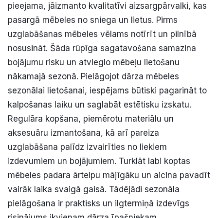
pieejama, jāizmanto kvalitatīvi aizsargpārvalki, kas
pasargā mēbeles no sniega un lietus. Pirms
uzglabāšanas mēbeles vēlams notīrīt un pilnībā
nosusināt. Šāda rūpīga sagatavošana samazina
bojājumu risku un atvieglo mēbeļu lietošanu
nākamajā sezonā. Pielāgojot dārza mēbeles
sezonālai lietošanai, iespējams būtiski pagarināt to
kalpošanas laiku un saglabāt estētisku izskatu.
Regulāra kopšana, piemērotu materiālu un
aksesuāru izmantošana, kā arī pareiza
uzglabāšana palīdz izvairīties no liekiem
izdevumiem un bojājumiem. Turklāt labi koptas
mēbeles padara ārtelpu mājīgāku un aicina pavadīt
vairāk laika svaigā gaisā. Tādējādi sezonāla
pielāgošana ir praktisks un ilgtermiņā izdevīgs
risinājums ikvienam dārza īpašniekam.