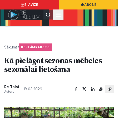
E-AVĪZE
ABONĒ
Ielogoties
Ziņo
App Store
Google Play
Sākums
/
REKLĀMRAKSTS
Kā pielāgot sezonas mēbeles
Ziņas
sezonālai lietošana
Sabiedrība
Re Talsi
18.03.2026
Autors
Dzīvesstils
Sports