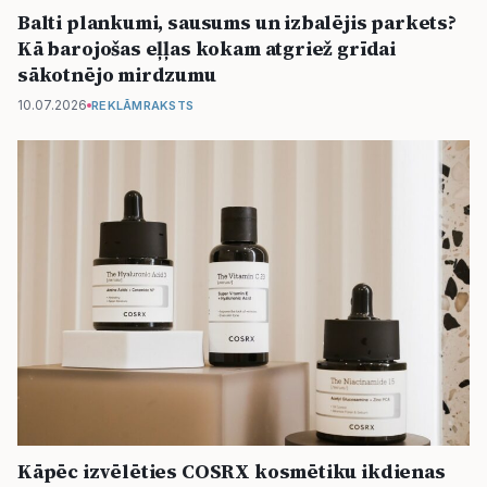
Balti plankumi, sausums un izbalējis parkets?
Kā barojošas eļļas kokam atgriež grīdai
sākotnējo mirdzumu
10.07.2026
REKLĀMRAKSTS
Kāpēc izvēlēties COSRX kosmētiku ikdienas