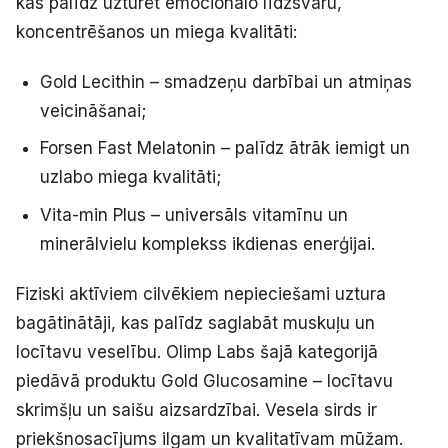
kas palīdz uzturēt emocionālo līdzsvaru,
koncentrēšanos un miega kvalitāti:
Gold Lecithin – smadzeņu darbībai un atmiņas
veicināšanai;
Forsen Fast Melatonin – palīdz ātrāk iemigt un
uzlabo miega kvalitāti;
Vita-min Plus – universāls vitamīnu un
minerālvielu komplekss ikdienas enerģijai.
Fiziski aktīviem cilvēkiem nepieciešami uztura
bagātinātāji, kas palīdz saglabāt muskuļu un
locītavu veselību. Olimp Labs šajā kategorijā
piedāvā produktu Gold Glucosamine – locītavu
skrimšļu un saišu aizsardzībai. Vesela sirds ir
priekšnosacījums ilgam un kvalitatīvam mūžam.