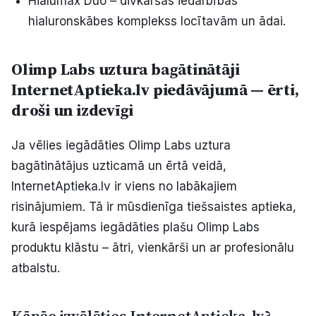
Hialumax Duo – divkāršas iedarbības
hialuronskābes komplekss locītavām un ādai.
Olimp Labs uztura bagātinātāji
InternetAptieka.lv piedāvājumā — ērti,
droši un izdevīgi
Ja vēlies iegādāties Olimp Labs uztura
bagātinātājus uzticamā un ērtā veidā,
InternetAptieka.lv ir viens no labākajiem
risinājumiem. Tā ir mūsdienīga tiešsaistes aptieka,
kurā iespējams iegādāties plašu Olimp Labs
produktu klāstu – ātri, vienkārši un ar profesionālu
atbalstu.