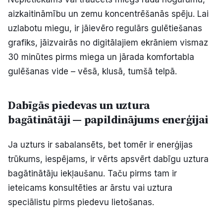
aizkaitināmību un zemu koncentrēšanās spēju. Lai
uzlabotu miegu, ir jāievēro regulārs gulētiešanas
grafiks, jāizvairās no digitālajiem ekrāniem vismaz
30 minūtes pirms miega un jārada komfortabla
gulēšanas vide – vēsā, klusā, tumšā telpā.
Dabīgās piedevas un uztura
bagātinātāji — papildinājums enerģijai
Ja uzturs ir sabalansēts, bet tomēr ir enerģijas
trūkums, iespējams, ir vērts apsvērt dabīgu uztura
bagātinātāju iekļaušanu. Taču pirms tam ir
ieteicams konsultēties ar ārstu vai uztura
speciālistu pirms piedevu lietošanas.