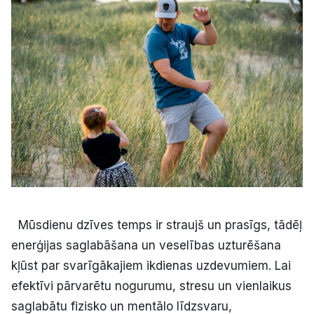
Kultūra
Bizness
Video
Vieta
Sludinājumi
Mūsdienu dzīves temps ir straujš un prasīgs, tādēļ
enerģijas saglabāšana un veselības uzturēšana
Pasākumi
kļūst par svarīgākajiem ikdienas uzdevumiem. Lai
efektīvi pārvarētu nogurumu, stresu un vienlaikus
Reklāma
saglabātu fizisko un mentālo līdzsvaru,