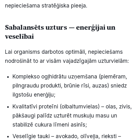
nepieciešama stratēģiska pieeja.
Politiskā reklāma
Par mums
Sabalansēts uzturs — enerģijai un
veselībai
Kontakti
Lai organisms darbotos optimāli, nepieciešams
Ziņo redakcijai
nodrošināt to ar visām vajadzīgajām uzturvielām:
Komplekso ogļhidrātu uzņemšana (piemēram,
Facebook
Instagram
YouTube
pilngraudu produkti, brūnie rīsi, auzas) sniedz
ilgstošu enerģiju;
E-avīze
Abonē
Kvalitatīvi proteīni (olbaltumvielas) – olas, zivis,
pākšaugi palīdz uzturēt muskuļu masu un
stabilizē cukura līmeni asinīs;
Veselīgie tauki – avokado, olīveļļa, rieksti –