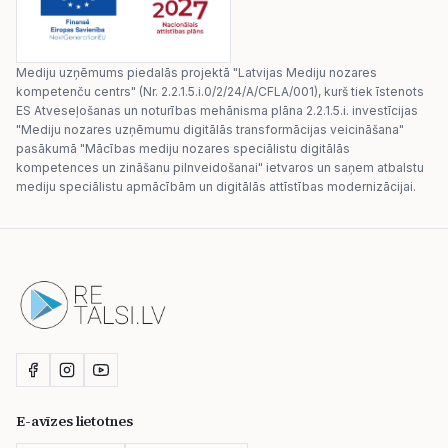
Mediju uzņēmums piedalās projektā "Latvijas Mediju nozares
kompetenču centrs" (Nr. 2.2.1.5.i.0/2/24/A/CFLA/001), kurš tiek īstenots
ES Atveseļošanas un noturības mehānisma plāna 2.2.1.5.i. investīcijas
"Mediju nozares uzņēmumu digitālās transformācijas veicināšana"
pasākumā "Mācības mediju nozares speciālistu digitālās
kompetences un zināšanu pilnveidošanai" ietvaros un saņem atbalstu
mediju speciālistu apmācībām un digitālās attīstības modernizācijai.
E-avīzes lietotnes