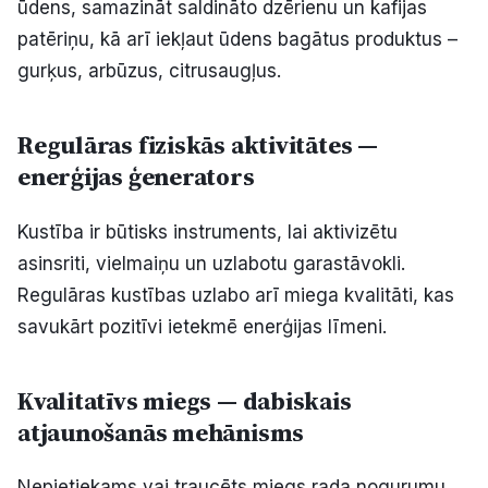
ūdens, samazināt saldināto dzērienu un kafijas
patēriņu, kā arī iekļaut ūdens bagātus produktus –
gurķus, arbūzus, citrusaugļus.
Regulāras fiziskās aktivitātes —
enerģijas ģenerators
Kustība ir būtisks instruments, lai aktivizētu
asinsriti, vielmaiņu un uzlabotu garastāvokli.
Regulāras kustības uzlabo arī miega kvalitāti, kas
savukārt pozitīvi ietekmē enerģijas līmeni.
Kvalitatīvs miegs — dabiskais
atjaunošanās mehānisms
Nepietiekams vai traucēts miegs rada nogurumu,