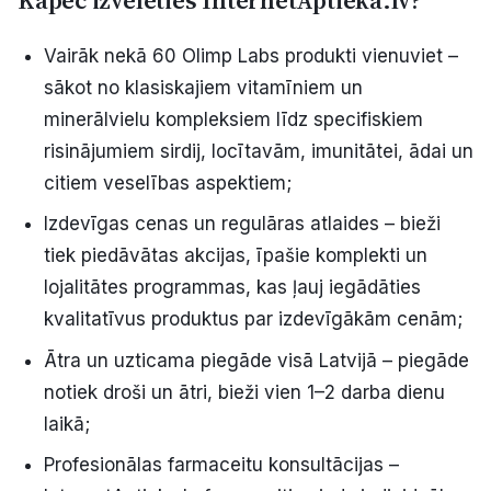
Kāpēc izvēlēties InternetAptieka.lv?
Vairāk nekā 60 Olimp Labs produkti vienuviet –
sākot no klasiskajiem vitamīniem un
minerālvielu kompleksiem līdz specifiskiem
risinājumiem sirdij, locītavām, imunitātei, ādai un
citiem veselības aspektiem;
Izdevīgas cenas un regulāras atlaides – bieži
tiek piedāvātas akcijas, īpašie komplekti un
lojalitātes programmas, kas ļauj iegādāties
kvalitatīvus produktus par izdevīgākām cenām;
Ātra un uzticama piegāde visā Latvijā – piegāde
notiek droši un ātri, bieži vien 1–2 darba dienu
laikā;
Profesionālas farmaceitu konsultācijas –