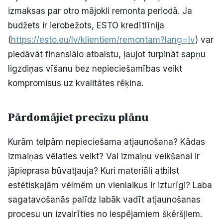
izmaksas par otro mājokli remonta periodā. Ja
budžets ir ierobežots, ESTO kredītlīnija
(
https://esto.eu/lv/klientiem/remontam?lang=lv
) var
piedāvāt finansiālo atbalstu, ļaujot turpināt sapņu
ligzdiņas vīšanu bez nepieciešamības veikt
kompromisus uz kvalitātes rēķina.
Pārdomājiet precīzu plānu
Kurām telpām nepieciešama atjaunošana? Kādas
izmaiņas vēlaties veikt? Vai izmaiņu veikšanai ir
jāpieprasa būvatļauja? Kuri materiāli atbilst
estētiskajām vēlmēm un vienlaikus ir izturīgi? Laba
sagatavošanās palīdz labāk vadīt atjaunošanas
procesu un izvairīties no iespējamiem šķēršļiem.