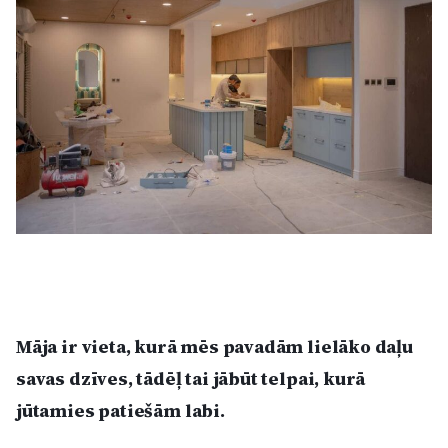
Kultūra
Bizness
Video
Vieta
Sludinājumi
Māja ir vieta, kurā mēs pavadām lielāko daļu
Pasākumi
savas dzīves, tādēļ tai jābūt telpai, kurā
jūtamies patiešām labi.
Reklāma