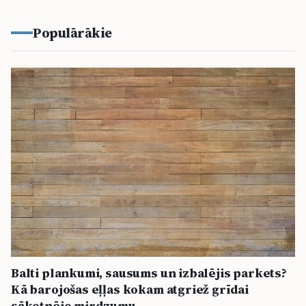
Populārākie
Balti plankumi, sausums un izbalējis parkets?
Kā barojošas eļļas kokam atgriež grīdai
sākotnējo mirdzumu