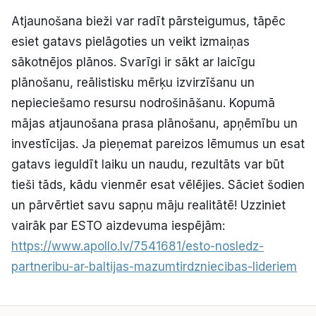
Atjaunošana bieži var radīt pārsteigumus, tāpēc
esiet gatavs pielāgoties un veikt izmaiņas
sākotnējos plānos. Svarīgi ir sākt ar laicīgu
plānošanu, reālistisku mērķu izvirzīšanu un
nepieciešamo resursu nodrošināšanu. Kopumā
mājas atjaunošana prasa plānošanu, apņēmību un
investīcijas. Ja pieņemat pareizos lēmumus un esat
gatavs ieguldīt laiku un naudu, rezultāts var būt
tieši tāds, kādu vienmēr esat vēlējies. Sāciet šodien
un pārvērtiet savu sapņu māju realitātē! Uzziniet
vairāk par ESTO aizdevuma iespējām:
https://www.apollo.lv/7541681/esto-nosledz-
partneribu-ar-baltijas-mazumtirdzniecibas-lideriem