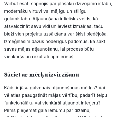
Varbūt esat sapņojis par plašāku dzīvojamo istabu,
Politiskā reklāma
modernāku virtuvi vai mājīgu un stilīgu
guļamistabu. Atjaunošana ir lielisks veids, kā
Par mums
atsvaidzināt savu vidi un ieviest izmaiņas, taču
Kontakti
bieži vien projektu uzsākšana var šķist biedējoša.
Izmēģināsim dažus noderīgus padomus, kā sākt
Ziņo redakcijai
savas mājas atjaunošanu, lai process būtu
vienkāršs un rezultāti apmierinoši.
Facebook
Instagram
YouTube
Sāciet ar mērķu izvirzīšanu
E-avīze
Abonē
Kāds ir jūsu galvenais atjaunošanas mērķis? Vai
vēlaties paaugstināt mājas vērtību, padarīt telpu
funkcionālāku vai vienkārši atjaunot interjeru?
Pirms pieņemat gala lēmumu par dizainu,