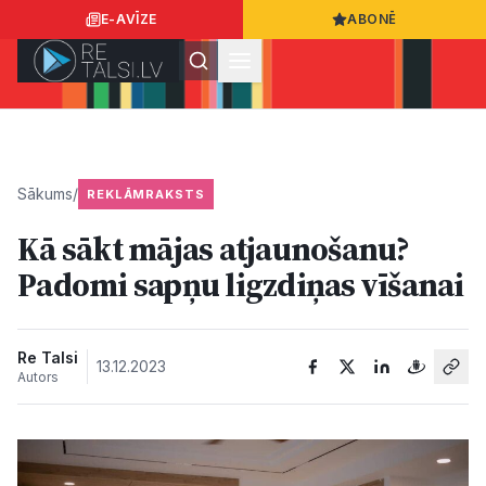
E-AVĪZE
ABONĒ
Ielogoties
Ziņo
App Store
Google Play
Sākums
/
REKLĀMRAKSTS
Kā sākt mājas atjaunošanu?
Ziņas
Padomi sapņu ligzdiņas vīšanai
Sabiedrība
Re Talsi
13.12.2023
Autors
Dzīvesstils
Sports