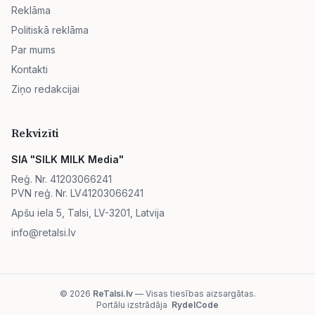
Reklāma
Politiskā reklāma
Par mums
Kontakti
Ziņo redakcijai
Rekvizīti
SIA "SILK MILK Media"
Reģ. Nr. 41203066241
PVN reģ. Nr. LV41203066241
Apšu iela 5, Talsi, LV-3201, Latvija
info@retalsi.lv
© 2026
ReTalsi.lv
— Visas tiesības aizsargātas.
Portālu izstrādāja
RydelCode