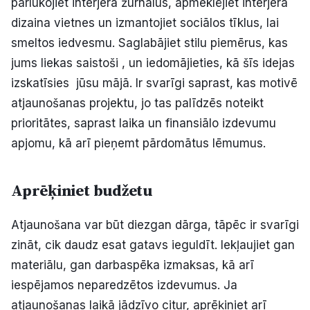
pārlūkojiet interjera žurnālus, apmeklējiet interjera
dizaina vietnes un izmantojiet sociālos tīklus, lai
smeltos iedvesmu. Saglabājiet stilu piemērus, kas
jums liekas saistoši , un iedomājieties, kā šīs idejas
izskatīsies jūsu mājā. Ir svarīgi saprast, kas motivē
atjaunošanas projektu, jo tas palīdzēs noteikt
prioritātes, saprast laika un finansiālo izdevumu
apjomu, kā arī pieņemt pārdomātus lēmumus.
Aprēķiniet budžetu
Atjaunošana var būt diezgan dārga, tāpēc ir svarīgi
zināt, cik daudz esat gatavs ieguldīt. Iekļaujiet gan
materiālu, gan darbaspēka izmaksas, kā arī
iespējamos neparedzētos izdevumus. Ja
atjaunošanas laikā jādzīvo citur, aprēķiniet arī