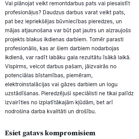
Vai plānojat veikt remontdarbus pats vai piesaistīt
profesionāļus? Daudzus darbus varat veikt pats,
pat bez iepriekšējas būvniecības pieredzes, un
mājas atjaunošana var būt pat jautrs un aizraujošs
projekts blakus ikdienas darbiem. Tomēr parasti
profesionālis, kas ar šiem darbiem nodarbojas
ikdienā, var radīt labāku gala rezultātu īsākā laikā.
Vispirms, veicot darbus pašam, jāizvairās no
potenciālas bīstamības, piemēram,
elektroinstalācijas vai gāzes darbiem un logu
uzstādīšanas. Pieredzējuši speciālisti ne tikai palīdz
izvairīties no izplatītākajām kļūdām, bet arī
nodrošina darba kvalitāti un drošību.
Esiet gatavs kompromisiem