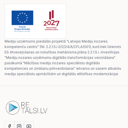
Mediju uzņēmums piedalās projektā "Latvijas Mediju nozares
kompetenču centrs" (Nr. 2.2.1.5.i.0/2/24/A/CFLA/001), kurš tiek īstenots
ES Atveseļošanas un noturības mehānisma plāna 2.2.1.5.i. investīcijas
"Mediju nozares uzņēmumu digitālās transformācijas veicināšana"
pasākumā "Mācības mediju nozares speciālistu digitālās
kompetences un zināšanu pilnveidošanai" ietvaros un saņem atbalstu
mediju speciālistu apmācībām un digitālās attīstības modernizācijai.