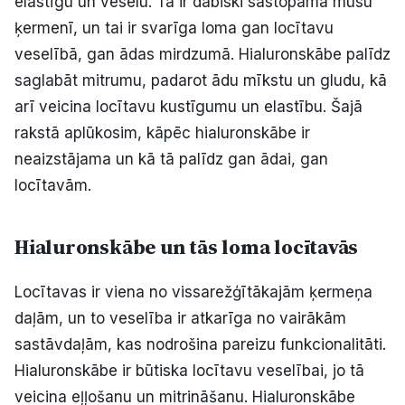
elastīgu un veselu. Tā ir dabiski sastopama mūsu
Politiskā reklāma
ķermenī, un tai ir svarīga loma gan locītavu
veselībā, gan ādas mirdzumā. Hialuronskābe palīdz
Par mums
saglabāt mitrumu, padarot ādu mīkstu un gludu, kā
arī veicina locītavu kustīgumu un elastību. Šajā
Kontakti
rakstā aplūkosim, kāpēc hialuronskābe ir
neaizstājama un kā tā palīdz gan ādai, gan
Ziņo redakcijai
locītavām.
Facebook
Instagram
YouTube
Hialuronskābe un tās loma locītavās
E-avīze
Abonē
Locītavas ir viena no vissarežģītākajām ķermeņa
daļām, un to veselība ir atkarīga no vairākām
sastāvdaļām, kas nodrošina pareizu funkcionalitāti.
Hialuronskābe ir būtiska locītavu veselībai, jo tā
veicina eļļošanu un mitrināšanu. Hialuronskābe