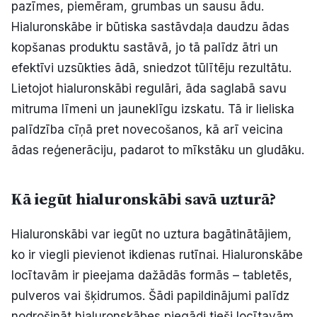
pazīmes, piemēram, grumbas un sausu ādu.
Hialuronskābe ir būtiska sastāvdaļa daudzu ādas
kopšanas produktu sastāvā, jo tā palīdz ātri un
efektīvi uzsūkties ādā, sniedzot tūlītēju rezultātu.
Lietojot hialuronskābi regulāri, āda saglabā savu
mitruma līmeni un jauneklīgu izskatu. Tā ir lieliska
palīdzība cīņā pret novecošanos, kā arī veicina
ādas reģenerāciju, padarot to mīkstāku un gludāku.
Kā iegūt hialuronskābi savā uzturā?
Hialuronskābi var iegūt no uztura bagātinātājiem,
ko ir viegli pievienot ikdienas rutīnai. Hialuronskābe
locītavām ir pieejama dažādās formās – tabletēs,
pulveros vai šķidrumos. Šādi papildinājumi palīdz
nodrošināt hialuronskābes piegādi tieši locītavām