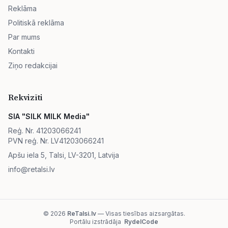
Reklāma
Politiskā reklāma
Par mums
Kontakti
Ziņo redakcijai
Rekvizīti
SIA "SILK MILK Media"
Reģ. Nr. 41203066241
PVN reģ. Nr. LV41203066241
Apšu iela 5, Talsi, LV-3201, Latvija
info@retalsi.lv
© 2026
ReTalsi.lv
— Visas tiesības aizsargātas.
Portālu izstrādāja
RydelCode