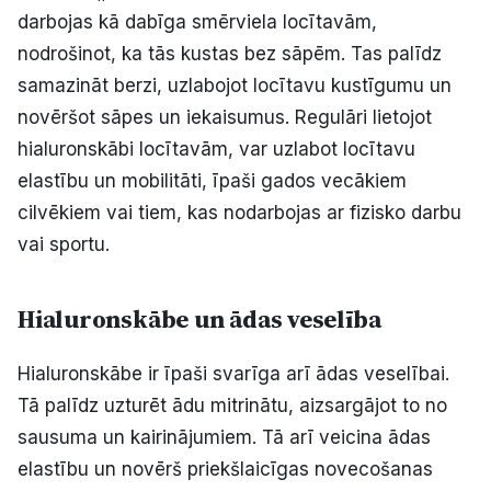
darbojas kā dabīga smērviela locītavām,
nodrošinot, ka tās kustas bez sāpēm. Tas palīdz
samazināt berzi, uzlabojot locītavu kustīgumu un
novēršot sāpes un iekaisumus. Regulāri lietojot
hialuronskābi locītavām, var uzlabot locītavu
elastību un mobilitāti, īpaši gados vecākiem
cilvēkiem vai tiem, kas nodarbojas ar fizisko darbu
vai sportu.
Hialuronskābe un ādas veselība
Hialuronskābe ir īpaši svarīga arī ādas veselībai.
Tā palīdz uzturēt ādu mitrinātu, aizsargājot to no
sausuma un kairinājumiem. Tā arī veicina ādas
elastību un novērš priekšlaicīgas novecošanas