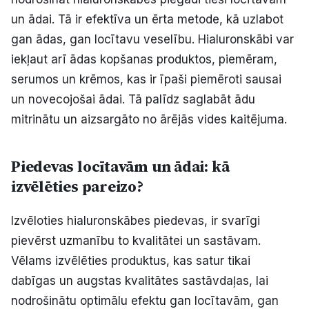
un ādai. Tā ir efektīva un ērta metode, kā uzlabot
gan ādas, gan locītavu veselību. Hialuronskābi var
iekļaut arī ādas kopšanas produktos, piemēram,
serumos un krēmos, kas ir īpaši piemēroti sausai
un novecojošai ādai. Tā palīdz saglabāt ādu
mitrinātu un aizsargāto no ārējās vides kaitējuma.
Piedevas locītavām un ādai: kā
izvēlēties pareizo?
Izvēloties hialuronskābes piedevas, ir svarīgi
pievērst uzmanību to kvalitātei un sastāvam.
Vēlams izvēlēties produktus, kas satur tikai
dabīgas un augstas kvalitātes sastāvdaļas, lai
nodrošinātu optimālu efektu gan locītavām, gan