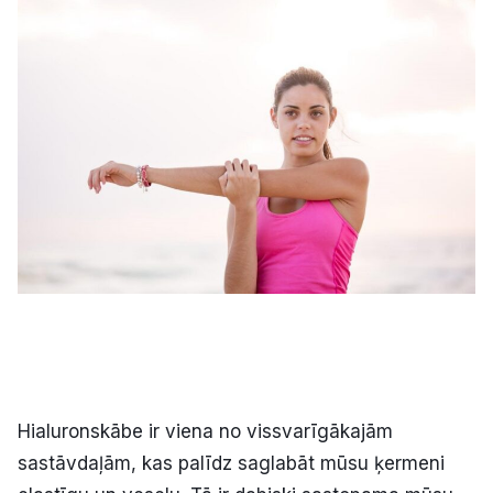
Kultūra
Bizness
Video
Vieta
Sludinājumi
Pasākumi
Hialuronskābe ir viena no vissvarīgākajām
sastāvdaļām, kas palīdz saglabāt mūsu ķermeni
Reklāma