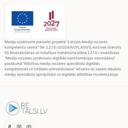
Mediju uzņēmums piedalās projektā "Latvijas Mediju nozares
kompetenču centrs" (Nr. 2.2.1.5.i.0/2/24/A/CFLA/001), kurš tiek īstenots
ES Atveseļošanas un noturības mehānisma plāna 2.2.1.5.i. investīcijas
"Mediju nozares uzņēmumu digitālās transformācijas veicināšana"
pasākumā "Mācības mediju nozares speciālistu digitālās
kompetences un zināšanu pilnveidošanai" ietvaros un saņem atbalstu
mediju speciālistu apmācībām un digitālās attīstības modernizācijai.