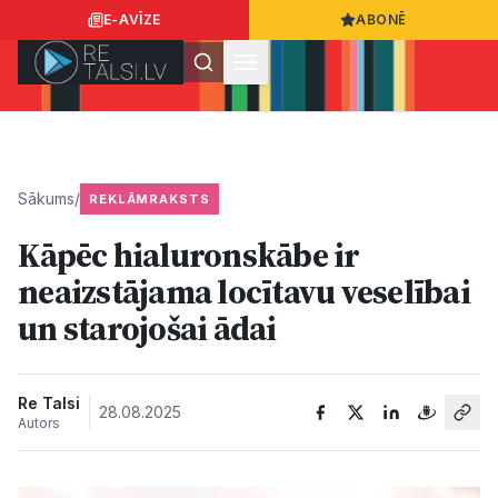
E-AVĪZE
ABONĒ
Ielogoties
Ziņo
App Store
Google Play
Sākums
/
REKLĀMRAKSTS
Kāpēc hialuronskābe ir
Ziņas
neaizstājama locītavu veselībai
un starojošai ādai
Sabiedrība
Dzīvesstils
Re Talsi
28.08.2025
Autors
Sports