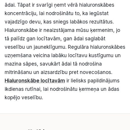
ādai. Tāpat ir svarīgi ņemt vērā hialuronskābes
koncentrāciju, lai nodrošinātu to, ka iegūstat
vajadzīgo devu, kas sniegs labākos rezultātus.
Hialuronskābe ir neaizstājama mūsu ķermenim, jo
tā palīdz gan locītavām, gan ādai saglabāt
veselību un jauneklīgumu. Regulāra hialuronskābes
uzņemšana veicina labāku locītavu kustīgumu un
mazina sāpes, savukārt ādai tā nodrošina
mitrināšanu un aizsardzību pret novecošanos.
Hialuronskābe locītavām
ir lielisks papildinājums
ikdienas rutīnai, lai nodrošinātu ķermeņa un ādas
kopējo veselību.