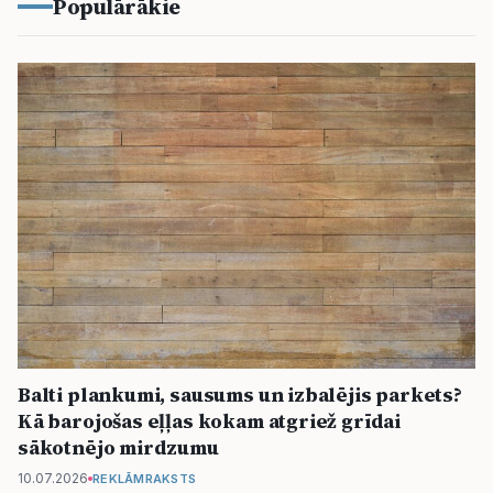
Populārākie
Balti plankumi, sausums un izbalējis parkets?
Kā barojošas eļļas kokam atgriež grīdai
sākotnējo mirdzumu
10.07.2026
REKLĀMRAKSTS