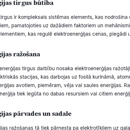
ijas tirgus būtība
 tirgus ir kompleksais sistēmas elements, kas nodrošina 
jiem, pamatojoties uz dažādiem faktoriem un mehānismi
lementiem, kas regulē elektroenerģijas cenas, piegādi 
ijas ražošana
enerģijas tirgus darbību nosaka elektroenerģijas ražotāji.
ektriskās stacijas, kas darbojas uz fosilā kurināmā, ato
rģijas avotiem, piemēram, vēja vai saules enerģijas. 
nerģija tiek iegūta no dabas resursiem vai citiem enerģi
ijas pārvades un sadale
ijas ražošanas tā tiek pārnesta pa elektrotīkliem uz gal