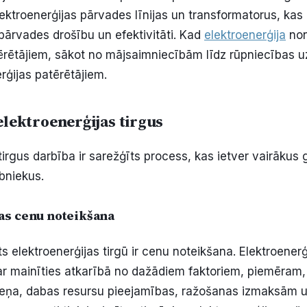
lektroenerģijas pārvades līnijas un transformatorus, kas
 pārvades drošību un efektivitāti. Kad
elektroenerģija
non
tērētājiem, sākot no mājsaimniecībām līdz rūpniecība
rģijas patērētājiem.
elektroenerģijas tirgus
tirgus darbība ir sarežģīts process, kas ietver vairākus
bniekus.
as cenu noteikšana
 elektroenerģijas tirgū ir cenu noteikšana. Elektroenerģ
r mainīties atkarībā no dažādiem faktoriem, piemēram,
eņa, dabas resursu pieejamības, ražošanas izmaksām u