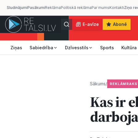
Sludinājumi
Pasākumi
Reklāma
Politiskā reklāma
Par mums
Kontakti
Ziņo re
E-avīze
Abonē
Ziņas
Sabiedrība
Dzīvesstils
Sports
Kultūra
Sākums
/
REKLĀMRAKS
Kas ir e
darboja