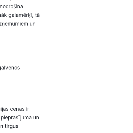
 nodrošina
āk galamērķī, tā
s uzņēmumiem un
 galvenos
ijas cenas ir
 pieprasījuma un
n tirgus