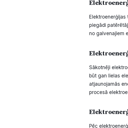
Elektroenerģ
Elektroenerģijas
piegādi patērētā
no galvenajiem e
Elektroenerģ
Sākotnēji elektro
būt gan lielas el
atjaunojamās ene
procesā elektroe
Elektroenerģ
Pēc elektroenerģ