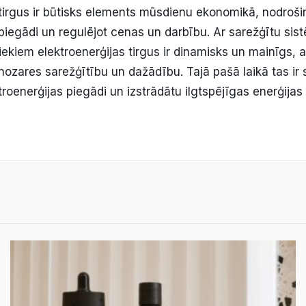
 tirgus ir būtisks elements mūsdienu ekonomikā, nodroši
 piegādi un regulējot cenas un darbību. Ar sarežģītu sis
ekiem elektroenerģijas tirgus ir dinamisks un mainīgs, 
nozares sarežģītību un dažādību. Tajā pašā laikā tas ir s
roenerģijas piegādi un izstrādātu ilgtspējīgas enerģijas 