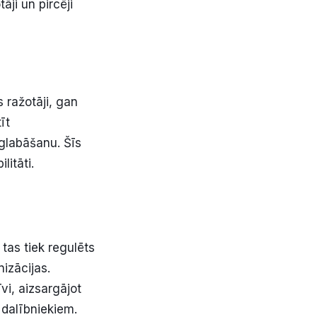
āji un pircēji
 ražotāji, gan
īt
zglabāšanu. Šīs
litāti.
 tas tiek regulēts
izācijas.
vi, aizsargājot
 dalībniekiem.