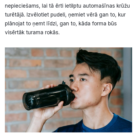
nepieciešams, lai tā ērti ietilptu automašīnas krūžu
turētājā. Izvēlotiet pudeli, ņemiet vērā gan to, kur
plānojat to ņemt līdzi, gan to, kāda forma būs
visērtāk turama rokās.