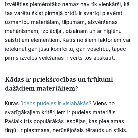
izvēlēties piemērotāko nemaz nav tik vienkārši, kā
Politiskā reklāma
tas varētu šķist pirmajā brīdī. Ir svarīgi pievērst
uzmanību materiālam, tilpumam, aizvēršanas
Par mums
mehānismam, izolācijai, dizainam un ar higiēnu
Kontakti
saistītiem elementiem. Katrs no šiem faktoriem var
ietekmēt gan jūsu komfortu, gan veselību, tāpēc
Ziņo redakcijai
pirms izvēles veikšanas ir vērts tos apskatīt.
Kādas ir priekšrocības un trūkumi
Facebook
Instagram
YouTube
dažādiem materiāliem?
E-avīze
Abonē
Kuras
ūdens pudeles ir vislabākās
? Viens no
svarīgākajiem kritērijiem ir pudeles materiāls.
Pašlaik trīs populārākās iespējas, kas pieejamas
tirgū, ir plastmasa, nerūsējošais tērauds un stikls.