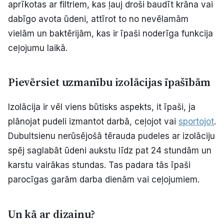
aprīkotas ar filtriem, kas ļauj droši baudīt krāna vai
dabīgo avota ūdeni, attīrot to no nevēlamām
vielām un baktērijām, kas ir īpaši noderīga funkcija
ceļojumu laikā.
Pievērsiet uzmanību izolācijas īpašībām
Izolācija ir vēl viens būtisks aspekts, it īpaši, ja
plānojat pudeli izmantot darbā, ceļojot vai
sportojot
.
Dubultsienu nerūsējošā tērauda pudeles ar izolāciju
spēj saglabāt ūdeni aukstu līdz pat 24 stundām un
karstu vairākas stundas. Tas padara tās īpaši
parocīgas garām darba dienām vai ceļojumiem.
Un kā ar dizainu?