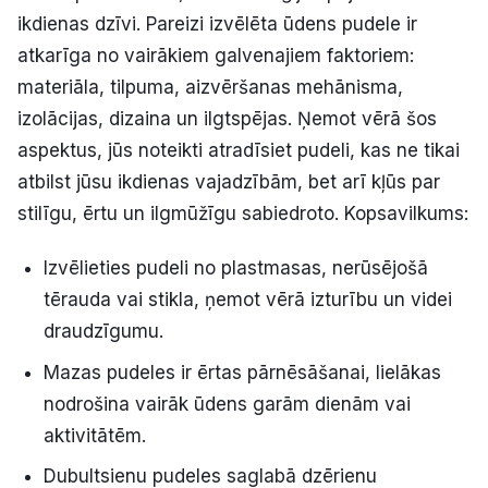
ikdienas dzīvi. Pareizi izvēlēta ūdens pudele ir
atkarīga no vairākiem galvenajiem faktoriem:
materiāla, tilpuma, aizvēršanas mehānisma,
izolācijas, dizaina un ilgtspējas. Ņemot vērā šos
aspektus, jūs noteikti atradīsiet pudeli, kas ne tikai
atbilst jūsu ikdienas vajadzībām, bet arī kļūs par
stilīgu, ērtu un ilgmūžīgu sabiedroto. Kopsavilkums:
Izvēlieties pudeli no plastmasas, nerūsējošā
tērauda vai stikla, ņemot vērā izturību un videi
draudzīgumu.
Mazas pudeles ir ērtas pārnēsāšanai, lielākas
nodrošina vairāk ūdens garām dienām vai
aktivitātēm.
Dubultsienu pudeles saglabā dzērienu