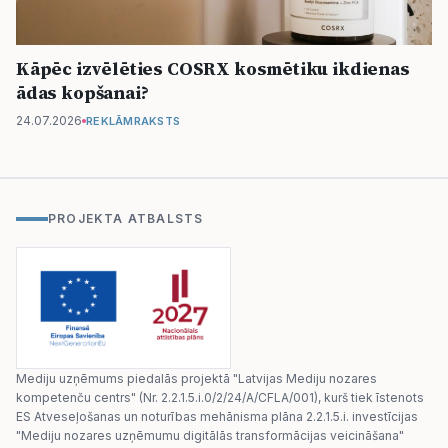
Kāpēc izvēlēties COSRX kosmētiku ikdienas
ādas kopšanai?
24.07.2026
REKLĀMRAKSTS
PROJEKTA ATBALSTS
Mediju uzņēmums piedalās projektā "Latvijas Mediju nozares
kompetenču centrs" (Nr. 2.2.1.5.i.0/2/24/A/CFLA/001), kurš tiek īstenots
ES Atveseļošanas un noturības mehānisma plāna 2.2.1.5.i. investīcijas
"Mediju nozares uzņēmumu digitālās transformācijas veicināšana"