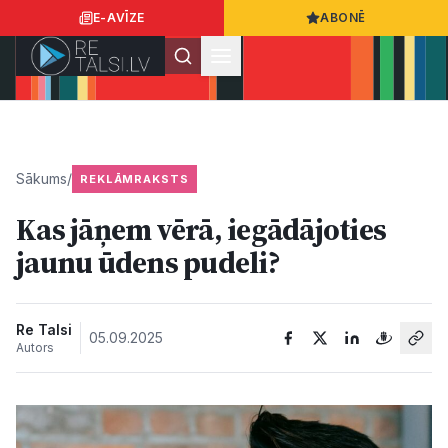
E-AVĪZE
ABONĒ
Ielogoties
Ziņo
App Store
Google Play
Sākums
/
REKLĀMRAKSTS
Kas jāņem vērā, iegādājoties
Ziņas
jaunu ūdens pudeli?
Sabiedrība
Re Talsi
05.09.2025
Autors
Dzīvesstils
Sports