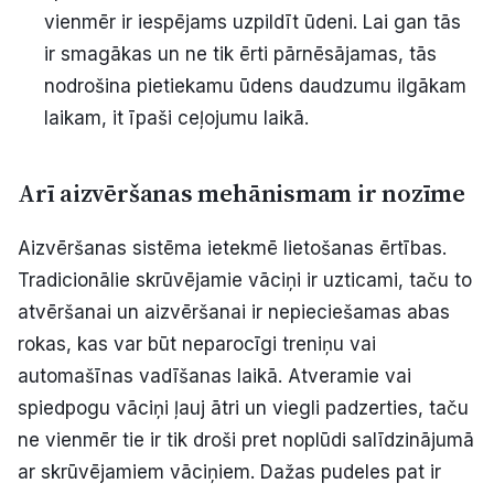
vienmēr ir iespējams uzpildīt ūdeni. Lai gan tās
ir smagākas un ne tik ērti pārnēsājamas, tās
nodrošina pietiekamu ūdens daudzumu ilgākam
laikam, it īpaši ceļojumu laikā.
Arī aizvēršanas mehānismam ir nozīme
Aizvēršanas sistēma ietekmē lietošanas ērtības.
Tradicionālie skrūvējamie vāciņi ir uzticami, taču to
atvēršanai un aizvēršanai ir nepieciešamas abas
rokas, kas var būt neparocīgi treniņu vai
automašīnas vadīšanas laikā. Atveramie vai
spiedpogu vāciņi ļauj ātri un viegli padzerties, taču
ne vienmēr tie ir tik droši pret noplūdi salīdzinājumā
ar skrūvējamiem vāciņiem. Dažas pudeles pat ir