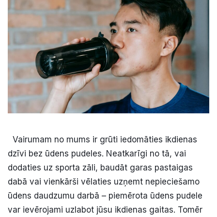
Kultūra
Bizness
Video
Vieta
Vairumam no mums ir grūti iedomāties ikdienas
dzīvi bez ūdens pudeles. Neatkarīgi no tā, vai
Sludinājumi
dodaties uz sporta zāli, baudāt garas pastaigas
Pasākumi
dabā vai vienkārši vēlaties uzņemt nepieciešamo
ūdens daudzumu darbā – piemērota ūdens pudele
Reklāma
var ievērojami uzlabot jūsu ikdienas gaitas. Tomēr