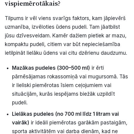
vispiemērotākais?
Tilpums ir vēl viens svarīgs faktors, kam jāpievērš
uzmanība, izvēloties ūdens pudeli. Tam jāatbilst
jūsu dzīvesveidam. Kamēr dažiem pietiek ar mazu,
kompaktu pudeli, citiem var būt nepieciešamība
ietilpināt lielāku ūdens vai citu dzērienu daudzumu.
Mazākas pudeles (300–500 ml)
ir ērti
pārnēsājamas rokassomiņā vai mugursomā. Tās
ir lieliski piemērotas īsiem ceļojumiem vai
situācijām, kurās iespējams biežāk uzpildīt
pudeli.
Lielākas pudeles (no 700 ml līdz 1 litram vai
vairāk)
ir ideāli piemērotas garākām pastaigām,
sporta aktivitātēm vai darba dienām, kad ne