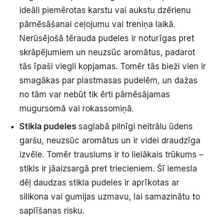
ideāli piemērotas karstu vai aukstu dzērienu
pārnēsāšanai ceļojumu vai treniņa laikā.
Nerūsējošā tērauda pudeles ir noturīgas pret
skrāpējumiem un neuzsūc aromātus, padarot
tās īpaši viegli kopjamas. Tomēr tās bieži vien ir
smagākas par plastmasas pudelēm, un dažas
no tām var nebūt tik ērti pārnēsājamas
mugursomā vai rokassomiņā.
Stikla pudeles
saglabā pilnīgi neitrālu ūdens
garšu, neuzsūc aromātus un ir videi draudzīga
izvēle. Tomēr trauslums ir to lielākais trūkums –
stikls ir jāaizsargā pret triecieniem. Šī iemesla
dēļ daudzas stikla pudeles ir aprīkotas ar
silikona vai gumijas uzmavu, lai samazinātu to
saplīšanas risku.