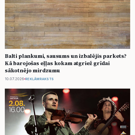
Balti plankumi, sausums un izbalējis parkets?
Kā barojošas eļļas kokam atgriež grīdai
sākotnējo mirdzumu
10.07.2026
REKLĀMRAKSTS