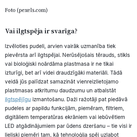
Foto (pexels.com)
Vai ilgtspēja ir svarīga?
Izvēloties pudeli, arvien vairāk uzmanība tiek
pievērsta arī ilgtspējai. Nerūsējošais tērauds, stikls
vai bioloģiski noārdāma plastmasa ir ne tikai
izturīgi, bet arī videi draudzīgāki materiāli. Tādā
veidā jūs palīdzat samazināt vienreizlietojamo
plastmasas atkritumu daudzumu un atbalstāt
ilgtspējīgu
izmantošanu. Daži ražotāji pat piedāvā
pudeles ar papildu funkcijām, piemēram, filtriem,
digitāliem temperatūras ekrāniem vai iebūvētiem
LED atgādinājumiem par ūdens dzeršanu – tie visi ir
lieliski piemēri tam, kā tehnoloģija spēj uzlabot