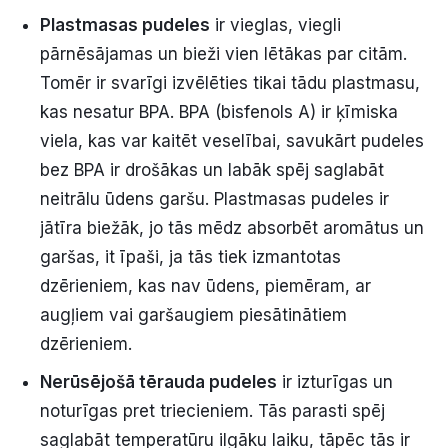
Plastmasas pudeles
ir vieglas, viegli
pārnēsājamas un bieži vien lētākas par citām.
Tomēr ir svarīgi izvēlēties tikai tādu plastmasu,
kas nesatur BPA. BPA (bisfenols A) ir ķīmiska
viela, kas var kaitēt veselībai, savukārt pudeles
bez BPA ir drošākas un labāk spēj saglabāt
neitrālu ūdens garšu. Plastmasas pudeles ir
jātīra biežāk, jo tās mēdz absorbēt aromātus un
garšas, it īpaši, ja tās tiek izmantotas
dzērieniem, kas nav ūdens, piemēram, ar
augļiem vai garšaugiem piesātinātiem
dzērieniem.
Nerūsējošā tērauda pudeles
ir izturīgas un
noturīgas pret triecieniem. Tās parasti spēj
saglabāt temperatūru ilgāku laiku, tāpēc tās ir