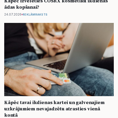
Kāpēc izvēlēties COSRX kosmētiku ikdienas
ādas kopšanai?
24.07.2026
REKLĀMRAKSTS
Kāpēc tavai ikdienas kartei un galvenajiem
uzkrājumiem nevajadzētu atrasties vienā
kontā