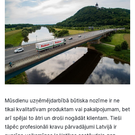
Kultūra
Bizness
Video
Vieta
Sludinājumi
Mūsdienu uzņēmējdarbībā būtiska nozīme ir ne
tikai kvalitatīvam produktam vai pakalpojumam, bet
Pasākumi
arī spējai to ātri un droši nogādāt klientam. Tieši
tāpēc profesionāli kravu pārvadājumi Latvijā ir
Reklāma