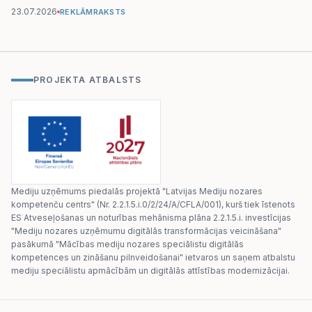
23.07.2026
REKLĀMRAKSTS
PROJEKTA ATBALSTS
Mediju uzņēmums piedalās projektā "Latvijas Mediju nozares
kompetenču centrs" (Nr. 2.2.1.5.i.0/2/24/A/CFLA/001), kurš tiek īstenots
ES Atveseļošanas un noturības mehānisma plāna 2.2.1.5.i. investīcijas
"Mediju nozares uzņēmumu digitālās transformācijas veicināšana"
pasākumā "Mācības mediju nozares speciālistu digitālās
kompetences un zināšanu pilnveidošanai" ietvaros un saņem atbalstu
mediju speciālistu apmācībām un digitālās attīstības modernizācijai.