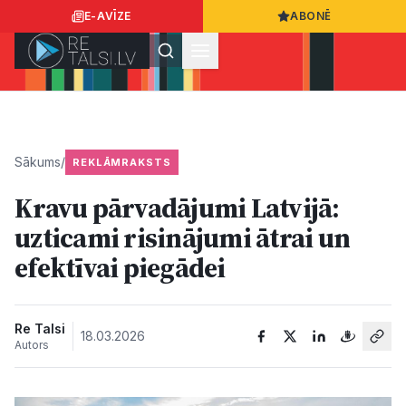
E-AVĪZE
ABONĒ
Ielogoties
Ziņo
App Store
Google Play
Sākums
/
REKLĀMRAKSTS
Kravu pārvadājumi Latvijā:
Ziņas
uzticami risinājumi ātrai un
efektīvai piegādei
Sabiedrība
Dzīvesstils
Re Talsi
18.03.2026
Autors
Sports