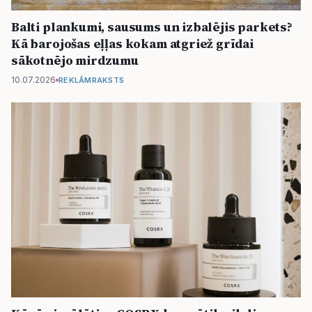
Balti plankumi, sausums un izbalējis parkets?
Kā barojošas eļļas kokam atgriež grīdai
sākotnējo mirdzumu
10.07.2026
REKLĀMRAKSTS