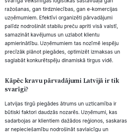
svarīga veiksmīgas loģistikas sastāvdaļa gan
Politiskā reklāma
ražošanas, gan tirdzniecības, gan e-komercijas
uzņēmumiem. Efektīvi organizēti pārvadājumi
Par mums
palīdz nodrošināt stabilu preču apriti visā valstī,
samazināt kavējumus un uzlabot klientu
Kontakti
apmierinātību. Uzņēmumiem tas nozīmē iespēju
precīzāk plānot piegādes, optimizēt izmaksas un
Ziņo redakcijai
saglabāt konkurētspēju dinamiskā tirgus vidē.
Facebook
Instagram
YouTube
Kāpēc kravu pārvadājumi Latvijā ir tik
svarīgi?
E-avīze
Abonē
Latvijas tirgū piegādes ātrums un uzticamība ir
būtiski faktori daudzās nozarēs. Uzņēmumi, kas
sadarbojas ar klientiem dažādos reģionos, saskaras
ar nepieciešamību nodrošināt savlaicīgu un