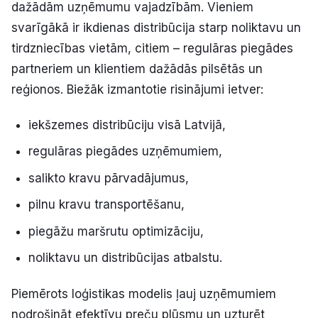
dažādām uzņēmumu vajadzībām. Vieniem
svarīgākā ir ikdienas distribūcija starp noliktavu un
tirdzniecības vietām, citiem – regulāras piegādes
partneriem un klientiem dažādās pilsētās un
reģionos. Biežāk izmantotie risinājumi ietver:
iekšzemes distribūciju visā Latvijā,
regulāras piegādes uzņēmumiem,
salikto kravu pārvadājumus,
pilnu kravu transportēšanu,
piegāžu maršrutu optimizāciju,
noliktavu un distribūcijas atbalstu.
Piemērots loģistikas modelis ļauj uzņēmumiem
nodrošināt efektīvu preču plūsmu un uzturēt