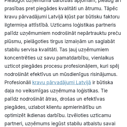
Pieaugot uzņēmuma darbības apjomam, pieaug arī
prasības pret piegādes kvalitāti un ātrumu. Tāpēc
kravu pārvadājumi Latvijā kļūst par būtisku faktoru
ilgtermiņa attīstībā. Uzticams loģistikas partneris
palīdz uzņēmumiem nodrošināt nepārtrauktu preču
plūsmu, pielāgoties tirgus izmaiņām un saglabāt
stabilu servisa kvalitāti. Tas ļauj uzņēmumiem
koncentrēties uz savu pamatdarbību, vienlaikus
uzticot piegādes procesu profesionāļiem, kuri spēj
nodrošināt efektīvus un mūsdienīgus risinājumus.
Profesionāli
kravu pārvadājumi Latvijā
ir būtiska
daļa no veiksmīgas uzņēmuma loģistikas. Tie
palīdz nodrošināt ātras, drošas un efektīvas
piegādes, uzlabot klientu apmierinātību un
optimizēt ikdienas darbību. Izvēloties uzticamu
partneri, uzņēmums iegūst stabilu atbalstu savai