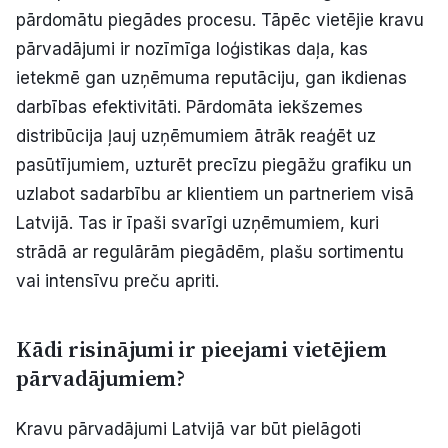
pārdomātu piegādes procesu. Tāpēc vietējie kravu
pārvadājumi ir nozīmīga loģistikas daļa, kas
ietekmē gan uzņēmuma reputāciju, gan ikdienas
darbības efektivitāti. Pārdomāta iekšzemes
distribūcija ļauj uzņēmumiem ātrāk reaģēt uz
pasūtījumiem, uzturēt precīzu piegāžu grafiku un
uzlabot sadarbību ar klientiem un partneriem visā
Latvijā. Tas ir īpaši svarīgi uzņēmumiem, kuri
strādā ar regulārām piegādēm, plašu sortimentu
vai intensīvu preču apriti.
Kādi risinājumi ir pieejami vietējiem
pārvadājumiem?
Kravu pārvadājumi Latvijā var būt pielāgoti