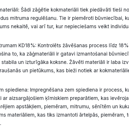
teriāli: Šādi zāģētie kokmateriāli tiek piedāvāti tieši n
ldus mitruma regulēšanu. Tie ir piemēroti būvniecībai, k
ums nekaitē, vai arī tur, kur nepieciešams veikt individu
mitrumam KD18%: Kontrolēts žāvēšanas process līdz 18
šina to, ka zāģmateriāli ir gatavi izmantošanai būvniecī
tabila un izturīgāka koksne. Žāvēti materiāli ir laba iz
araušanās un pietūkums, kas bieži notiek ar kokmateriāli
m spiediena: Impregnēšana zem spiediena ir process, ku
ti ar aizsargājošiem ķīmiskiem preparātiem, kas ievērojam
 ārējiem apstākļiem, piemēram, mitrumu, sēnītēm un kukai
ums materiāliem, kas tiks izmantoti ārtelpās, piemēram, 
.