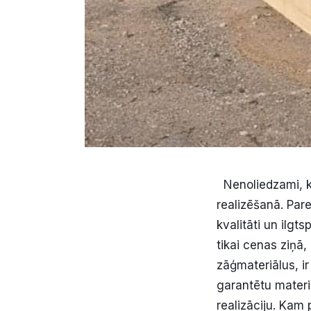
Nenoliedzami, ka
realizēšanā. Pare
kvalitāti un ilgt
tikai cenas ziņā,
zāģmateriālus, i
garantētu materi
realizāciju. Kam 