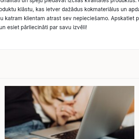
ionalitāti un spēju piedāvāt izcilas kvalitātes produktu
oduktu klāstu, kas ietver dažādus kokmateriālus un apd
ju katram klientam atrast sev nepieciešamo. Apskatiet
un esiet pārliecināti par savu izvēli!