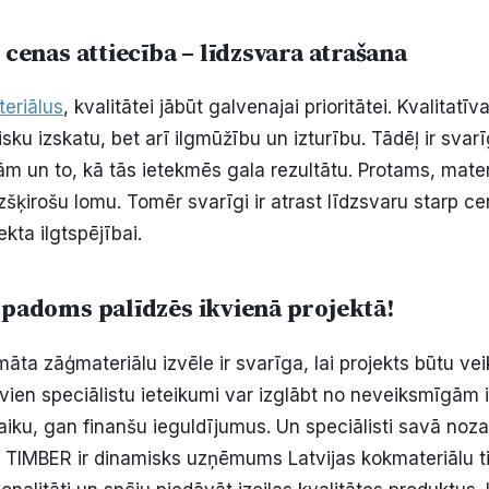
 cenas attiecība – līdzsvara atrašana
eriālus
, kvalitātei jābūt galvenajai prioritātei. Kvalitatī
sku izskatu, bet arī ilgmūžību un izturību. Tādēļ ir svarī
ām un to, kā tās ietekmēs gala rezultātu. Protams, mater
izšķirošu lomu. Tomēr svarīgi ir atrast līdzsvaru starp cen
ekta ilgtspējībai.
 padoms palīdzēs ikvienā projektā!
āta zāģmateriālu izvēle ir svarīga, lai projekts būtu ve
i vien speciālistu ieteikumi var izglābt no neveiksmīgām 
laiku, gan finanšu ieguldījumus. Un speciālisti savā noz
 TIMBER ir dinamisks uzņēmums Latvijas kokmateriālu ti