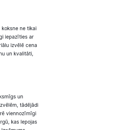
va koksne ne tikai
gi iepazīties ar
iālu izvēlē cena
u un kvalitāti,
iksmīgs un
izvēlēm, tādējādi
arē viennozīmīgi
rgū, kas lepojas