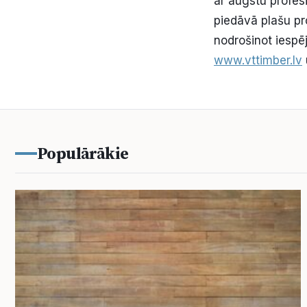
ar augstu profes
piedāvā plašu pr
nodrošinot iespē
www.vttimber.lv
Populārākie