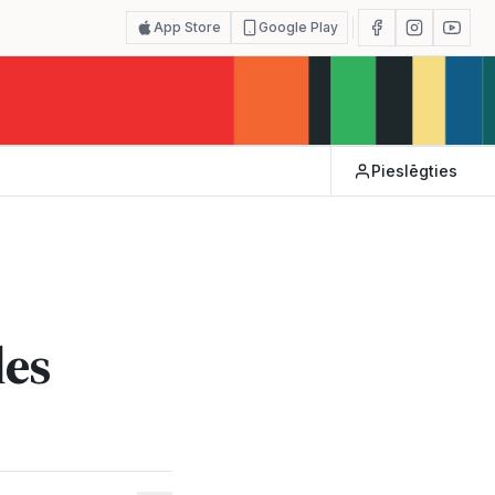
App Store
Google Play
Pieslēgties
les