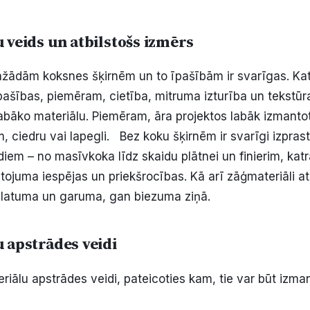
 veids un atbilstošs izmērs
žādām koksnes šķirnēm un to īpašībām ir svarīgas. Katra
pašības, piemēram, cietība, mitruma izturība un tekstūr
 labāko materiālu. Piemēram, āra projektos labāk izmanto
 ciedru vai lapegli. Bez koku šķirnēm ir svarīgi izprast
diem – no masīvkoka līdz skaidu plātnei un finierim, kat
etojuma iespējas un priekšrocības. Kā arī zāģmateriāli a
platuma un garuma, gan biezuma ziņā.
 apstrādes veidi
riālu apstrādes veidi, pateicoties kam, tie var būt izma