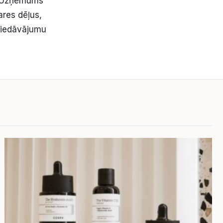
s. Uzņēmums
ares dēļus,
 piedāvājumu