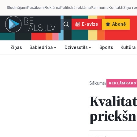
Sludinājumi
Pasākumi
Reklāma
Politiskā reklāma
Par mums
Kontakti
Ziņo re
E-avīze
Abonē
Ziņas
Sabiedrība
Dzīvesstils
Sports
Kultūra
Sākums
/
REKLĀMRAKS
Kvalitat
priekšn