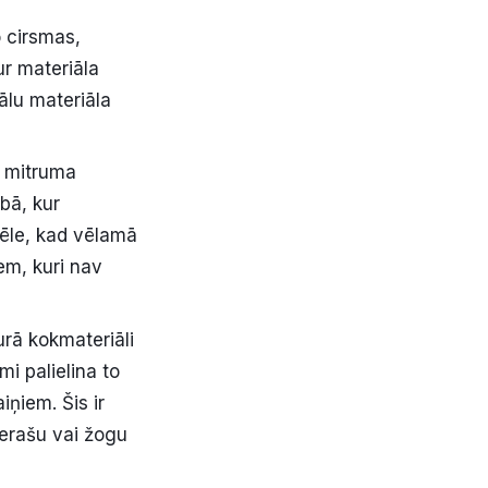
o cirsmas,
ur materiāla
ālu materiāla
% mitruma
bā, kur
vēle, kad vēlamā
em, kuri nav
rā kokmateriāli
i palielina to
ņiem. Šis ir
terašu vai žogu