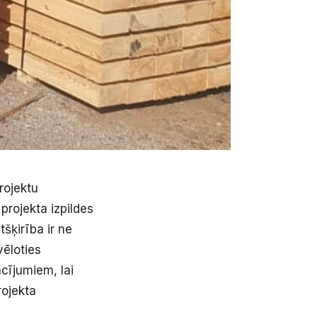
rojektu
projekta izpildes
tšķirība ir ne
vēloties
cījumiem, lai
rojekta