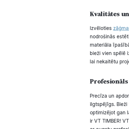
Kvalitātes un
Izvēloties
zāģmat
nodrošinās estēti
materiāla īpašīb
bieži vien spēlē 
lai nekaitētu proj
Profesionāls
Precīza un apdom
ilgtspējīgs. Biež
optimizējot gan 
ir VT TIMBER! VT