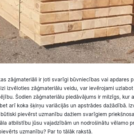
s zāģmateriāli ir ļoti svarīgi būvniecības vai apdares p
izi izvēloties zāģmateriālu veidu, var ievērojami uzlabot 
spējību. Šodien zāģmateriālu piedāvājums ir milzīgs, kur a
 bet arī koka šķirņu variācijās un apstrādes dažādībā. Iz
r būtiski pievērst uzmanību dažiem svarīgiem priekšnosa
āla atbilstību jūsu vajadzībām un nodrošinātu vēlamo p
pievērts uzmanību? Par to tālāk rakstā.