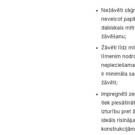
Nežāvēti zāģma
neveicot papi
dabiskais mitr
žāvēšanu;
Žāvēti līdz 
līmenim nodro
nepieciešama s
ir minimāla s
žāvēti;
Impregnēti ze
tiek piesātinā
izturību pret
ideāls risināj
konstrukcijām