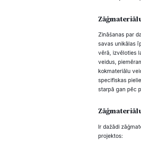
Zāģmateriālu
Zināšanas par da
savas unikālas ī
vērā, izvēloties
veidus, piemēram,
kokmateriālu vei
specifiskas pieli
starpā gan pēc 
Zāģmateriālu
Ir dažādi zāģmate
projektos: