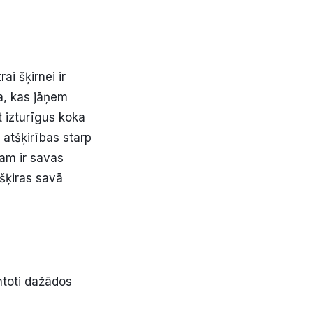
i šķirnei ir
a, kas jāņem
t izturīgus koka
 atšķirības starp
ram ir savas
tšķiras savā
ntoti dažādos