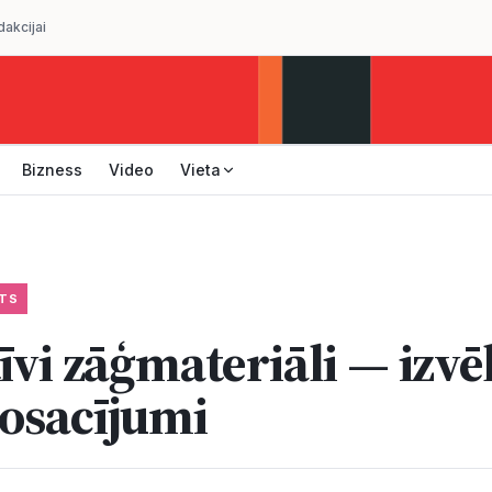
dakcijai
Bizness
Video
Vieta
TS
īvi zāģmateriāli — izvē
osacījumi