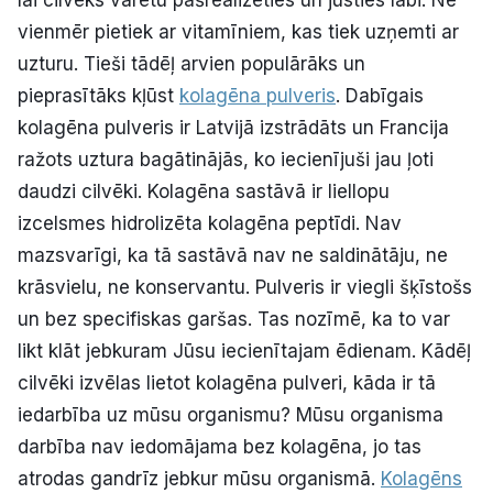
lai cilvēks varētu pašrealizēties un justies labi. Ne
vienmēr pietiek ar vitamīniem, kas tiek uzņemti ar
Kultūra
uzturu. Tieši tādēļ arvien populārāks un
pieprasītāks kļūst
kolagēna pulveris
. Dabīgais
Bizness
kolagēna pulveris ir Latvijā izstrādāts un Francija
ražots uztura bagātinājās, ko iecienījuši jau ļoti
Video
daudzi cilvēki. Kolagēna sastāvā ir liellopu
izcelsmes hidrolizēta kolagēna peptīdi. Nav
Vieta
mazsvarīgi, ka tā sastāvā nav ne saldinātāju, ne
krāsvielu, ne konservantu. Pulveris ir viegli šķīstošs
un bez specifiskas garšas. Tas nozīmē, ka to var
likt klāt jebkuram Jūsu iecienītajam ēdienam. Kādēļ
Sludinājumi
cilvēki izvēlas lietot kolagēna pulveri, kāda ir tā
Pasākumi
iedarbība uz mūsu organismu? Mūsu organisma
darbība nav iedomājama bez kolagēna, jo tas
Reklāma
atrodas gandrīz jebkur mūsu organismā.
Kolagēns