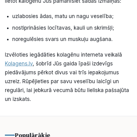
lietot kalogēnu Jūs pamanīsiet šādas izmaiņas:
uzlabosies ādas, matu un nagu veselība;
nostiprināsies locītavas, kauli un skrimšļi;
noregulēsies svars un muskuļu augšana.
Izvēloties iegādāties kolagēnu interneta veikalā
Kolagens.lv
, šobrīd Jūs gaida īpaši izdevīgs
piedāvājums pērkot divus vai trīs iepakojumus
uzreiz. Rūpējieties par savu veselību laicīgi un
regulāri, lai jebkurā vecumā būtu lieliska pašsajūta
un izskats.
Populārākie