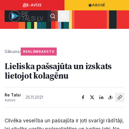
E-AVĪZE
ABONĒ
Ielogoties
Ziņo
App Store
Google Play
Sākums
/
REKLĀMRAKSTS
Lieliska pašsajūta un izskats
Ziņas
lietojot kolagēnu
Sabiedrība
Re Talsi
25.11.2021
Autors
Dzīvesstils
Cilvēka veselība un pašsajūta ir ļoti svarīgi rādītāji,
Sports