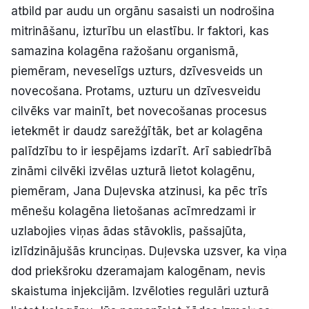
atbild par audu un orgānu sasaisti un nodrošina
Politiskā reklāma
mitrināšanu, izturību un elastību. Ir faktori, kas
samazina kolagēna ražošanu organismā,
Par mums
piemēram, neveselīgs uzturs, dzīvesveids un
Kontakti
novecošana. Protams, uzturu un dzīvesveidu
cilvēks var mainīt, bet novecošanas procesus
Ziņo redakcijai
ietekmēt ir daudz sarežģītāk, bet ar kolagēna
palīdzību to ir iespējams izdarīt. Arī sabiedrībā
zināmi cilvēki izvēlas uzturā lietot kolagēnu,
Facebook
Instagram
YouTube
piemēram, Jana Duļevska atzinusi, ka pēc trīs
mēnešu kolagēna lietošanas acīmredzami ir
E-avīze
Abonē
uzlabojies viņas ādas stāvoklis, pašsajūta,
izlīdzinājušās krunciņas. Duļevska uzsver, ka viņa
dod priekšroku dzeramajam kalogēnam, nevis
skaistuma injekcijām. Izvēloties regulāri uzturā