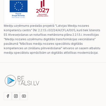
Mediju uzņēmums piedalās projektā "Latvijas Mediju nozares
kompetenču centrs" (Nr. 2.2.1.5.i.0/2/24/A/CFLA/001), kurš tiek īstenots
ES Atveseļošanas un noturības mehānisma plāna 2.2.1.5.i. investīcijas
"Mediju nozares uzņēmumu digitālās transformācijas veicināšana"
pasākumā "Mācības mediju nozares speciālistu digitālās
kompetences un zināšanu pilnveidošanai" ietvaros un saņem atbalstu
mediju speciālistu apmācībām un digitālās attīstības modernizācijai.