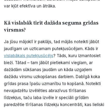
var kļūt efektīva un ātrāka.
Kā vislabāk tīrīt dažāda seguma grīdas
virsmas?
Ja jūsu mājoklī ir paklājs, tad mājās noteikti jābūt
jaudīgam un uzticamam putekļusūcējam. Kāds ir
vislabākais putekļusūcējs
? Tāds, kuru izmantosiet
bieži. Tātad – tam jābūt pietiekami vieglam, ar
dažādām sūkšanas jaudām un kāda uzgaļiem
dažādu virsmu uzkopšanas darbiem. Dabīgā koka
grīdas prasa īpašu uzmanību to kopšanā. Noteikti
nevajadzētu izvēlēties abrazīvus tīrīšanas
līdzekļus, taču laba izvēle ir speciāli grīdām
paredzētie tīrīšanas līdzekļu koncentrāti, kas lieliski