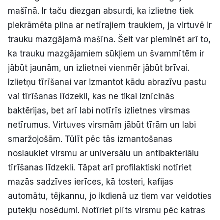
mašīnā. Ir taču diezgan absurdi, ka izlietne tiek
piekrāmēta pilna ar netīrajiem traukiem, ja virtuvē ir
trauku mazgājamā mašīna. Šeit var pieminēt arī to,
ka trauku mazgājamiem sūkļiem un švammītēm ir
jābūt jaunām, un izlietnei vienmēr jābūt brīvai.
Izlietņu tīrīšanai var izmantot kādu abrazīvu pastu
vai tīrīšanas līdzekli, kas ne tikai iznīcinās
baktērijas, bet arī labi notīrīs izlietnes virsmas
netīrumus. Virtuves virsmām jābūt tīrām un labi
smaržojošām. Tūlīt pēc tās izmantošanas
noslaukiet virsmu ar universālu un antibakteriālu
tīrīšanas līdzekli. Tāpat arī profilaktiski notīriet
mazās sadzīves ierīces, kā tosteri, kafijas
automātu, tējkannu, jo ikdienā uz tiem var veidoties
putekļu nosēdumi. Notīriet plīts virsmu pēc katras