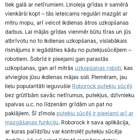
tiek galā ar netīrumiem. Linoleja grīdas ir samērā
vienkārši kopt – tās ieteicams regulāri mazgāt ar
mitru mopu, arī veicot ikdienas ātros uzkopšanas
darbus. Lai mājās grīdas vienmēr būtu tīras un jūs
atbrīvotu no to ikdienas uzkopšanas, vislabākais
risinājums ir iegādāties kādu no putekļusūcējiem –
robotiem. Šobrīd ir pieejami gan parastās
uzkopšanas, gan arī mitrās
uzkopšanas roboti
, kas
atvieglos jūsu ikdienas mājas soli. Piemēram, jau
lielu popularitāti ieguvušie
Roborock putekļu sūcēji
bez grūtībām savāc netīrumus, putekļus, dzīvnieku
spalvas u.c. no līdzenām grīdām un pat no
paklājiem. Šī zīmola
putekļu sūcēji ir pieejami arī ar
mazgāšanas funkciju
. Roborock ir sava aplikācija,
ar kuras palīdzību var kontrolēt putekļu sūcēja