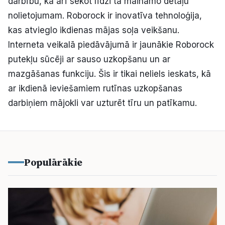
darbību, kā arī sekot līdzi tā maināmo detaļu
nolietojumam. Roborock ir inovatīva tehnoloģija,
kas atvieglo ikdienas mājas soļa veikšanu.
Interneta veikalā piedāvājumā ir jaunākie Roborock
putekļu sūcēji ar sauso uzkopšanu un ar
mazgāšanas funkciju. Šis ir tikai neliels ieskats, kā
ar ikdienā ieviešamiem rutīnas uzkopšanas
darbiņiem mājokli var uzturēt tīru un patīkamu.
Populārākie