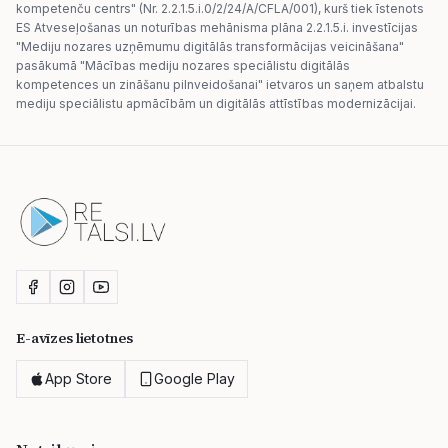
kompetenču centrs" (Nr. 2.2.1.5.i.0/2/24/A/CFLA/001), kurš tiek īstenots
ES Atveseļošanas un noturības mehānisma plāna 2.2.1.5.i. investīcijas
"Mediju nozares uzņēmumu digitālās transformācijas veicināšana"
pasākumā "Mācības mediju nozares speciālistu digitālās
kompetences un zināšanu pilnveidošanai" ietvaros un saņem atbalstu
mediju speciālistu apmācībām un digitālās attīstības modernizācijai.
E-avīzes lietotnes
App Store
Google Play