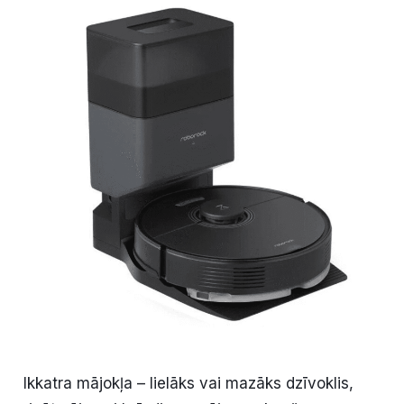
Kultūra
Bizness
Video
Vieta
Sludinājumi
Pasākumi
Reklāma
Ikkatra mājokļa – lielāks vai mazāks dzīvoklis,