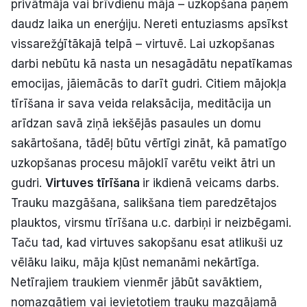
privātmāja vai brīvdienu māja – uzkopšana paņem
Politiskā reklāma
daudz laika un enerģiju. Nereti entuziasms apsīkst
vissarežģītākajā telpā – virtuvē. Lai uzkopšanas
Par mums
darbi nebūtu kā nasta un nesagādātu nepatīkamas
emocijas, jāiemācās to darīt gudri. Citiem mājokļa
Kontakti
tīrīšana ir sava veida relaksācija, meditācija un
Ziņo redakcijai
arīdzan savā ziņā iekšējās pasaules un domu
sakārtošana, tādēļ būtu vērtīgi zināt, kā pamatīgo
uzkopšanas procesu mājoklī varētu veikt ātri un
Facebook
Instagram
YouTube
gudri.
Virtuves tīrīšana
ir ikdienā veicams darbs.
Trauku mazgāšana, salikšana tiem paredzētajos
E-avīze
Abonē
plauktos, virsmu tīrīšana u.c. darbiņi ir neizbēgami.
Taču tad, kad virtuves sakopšanu esat atlikuši uz
vēlāku laiku, māja kļūst nemanāmi nekārtīga.
Netīrajiem traukiem vienmēr jābūt savāktiem,
nomazgātiem vai ievietotiem trauku mazgājamā