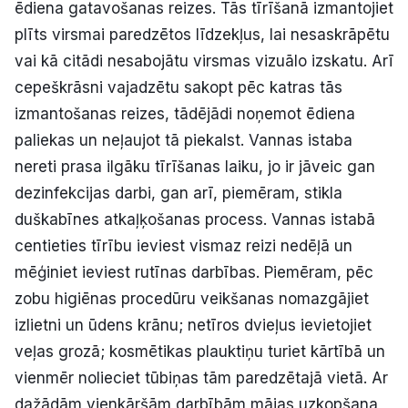
ēdiena gatavošanas reizes. Tās tīrīšanā izmantojiet
plīts virsmai paredzētos līdzekļus, lai nesaskrāpētu
vai kā citādi nesabojātu virsmas vizuālo izskatu. Arī
cepeškrāsni vajadzētu sakopt pēc katras tās
izmantošanas reizes, tādējādi noņemot ēdiena
paliekas un neļaujot tā piekalst. Vannas istaba
nereti prasa ilgāku tīrīšanas laiku, jo ir jāveic gan
dezinfekcijas darbi, gan arī, piemēram, stikla
duškabīnes atkaļķošanas process. Vannas istabā
centieties tīrību ieviest vismaz reizi nedēļā un
mēģiniet ieviest rutīnas darbības. Piemēram, pēc
zobu higiēnas procedūru veikšanas nomazgājiet
izlietni un ūdens krānu; netīros dvieļus ievietojiet
veļas grozā; kosmētikas plauktiņu turiet kārtībā un
vienmēr nolieciet tūbiņas tām paredzētajā vietā. Ar
dažādām vienkāršām darbībām mājas uzkopšana