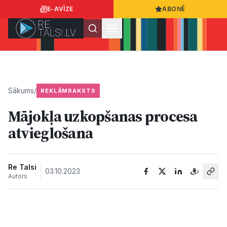
E-AVĪZE
ABONĒ
Ielogoties
Ziņo
App Store
Google Play
Sākums
/
REKLĀMRAKSTS
Mājokļa uzkopšanas procesa
Ziņas
atvieglošana
Sabiedrība
Re Talsi
03.10.2023
Autors
Dzīvesstils
Sports