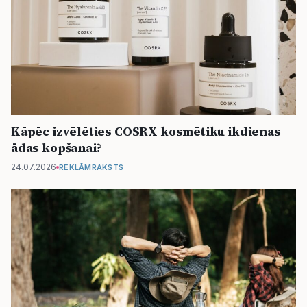
Kāpēc izvēlēties COSRX kosmētiku ikdienas
ādas kopšanai?
24.07.2026
REKLĀMRAKSTS