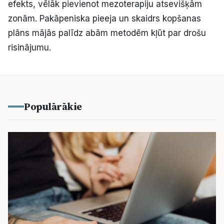
efekts, vēlāk pievienot mezoterapiju atsevišķām
zonām. Pakāpeniska pieeja un skaidrs kopšanas
plāns mājās palīdz abām metodēm kļūt par drošu
risinājumu.
Populārākie