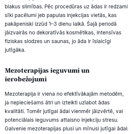
blakus slimības. Pēc procedūras uz ādas ir redzami
sīki pacēlumi jeb papulas injekcijas vietās, kas
pakāpeniski izzūd 1–3 dienu laikā. Šajā periodā
jāizvairās no dekoratīvās kosmētikas, intensīvas
fiziskas slodzes un saunas, jo āda ir īslaicīgi
jutīgāka.
Mezoterapijas ieguvumi un
ierobežojumi
Mezoterapija ir viena no efektīvākajām metodēm,
ja nepieciešams ātri un izteikti uzlabot ādas
kvalitāti. Tomēr jutīgai ādai vienmēr jāizvērtē, vai
potenciālais ieguvums attaisno injekciju stresu.
Galvenie mezoterapijas plusi un mīnusi jutīgai ādai: