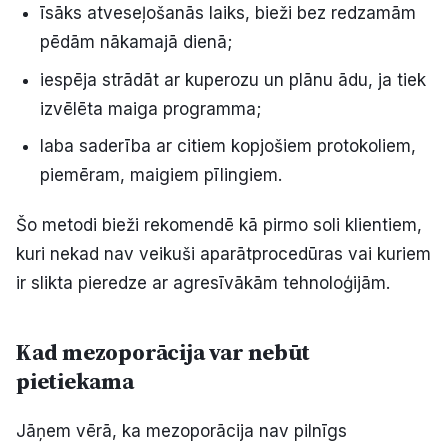
īsāks atveseļošanās laiks, bieži bez redzamām
pēdām nākamajā dienā;
iespēja strādāt ar kuperozu un plānu ādu, ja tiek
izvēlēta maiga programma;
laba saderība ar citiem kopjošiem protokoliem,
piemēram, maigiem pīlingiem.
Šo metodi bieži rekomendē kā pirmo soli klientiem,
kuri nekad nav veikuši aparātprocedūras vai kuriem
ir slikta pieredze ar agresīvākām tehnoloģijām.
Kad mezoporācija var nebūt
pietiekama
Jāņem vērā, ka mezoporācija nav pilnīgs