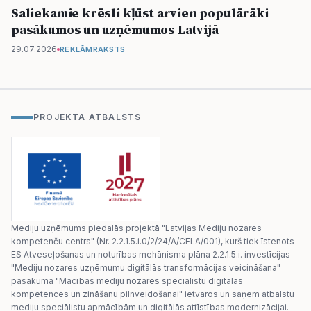
Saliekamie krēsli kļūst arvien populārāki
pasākumos un uzņēmumos Latvijā
29.07.2026
REKLĀMRAKSTS
PROJEKTA ATBALSTS
Mediju uzņēmums piedalās projektā "Latvijas Mediju nozares
kompetenču centrs" (Nr. 2.2.1.5.i.0/2/24/A/CFLA/001), kurš tiek īstenots
ES Atveseļošanas un noturības mehānisma plāna 2.2.1.5.i. investīcijas
"Mediju nozares uzņēmumu digitālās transformācijas veicināšana"
pasākumā "Mācības mediju nozares speciālistu digitālās
kompetences un zināšanu pilnveidošanai" ietvaros un saņem atbalstu
mediju speciālistu apmācībām un digitālās attīstības modernizācijai.