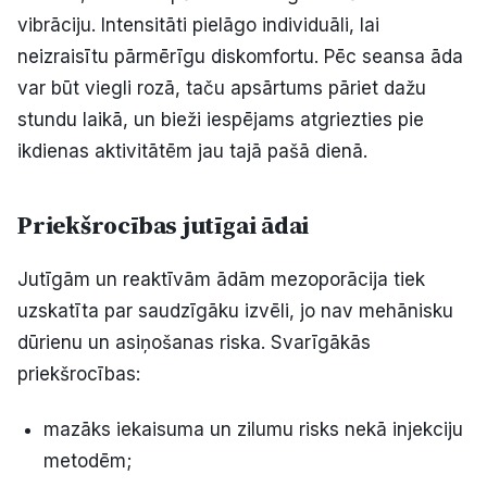
vibrāciju. Intensitāti pielāgo individuāli, lai
neizraisītu pārmērīgu diskomfortu. Pēc seansa āda
var būt viegli rozā, taču apsārtums pāriet dažu
stundu laikā, un bieži iespējams atgriezties pie
ikdienas aktivitātēm jau tajā pašā dienā.
Priekšrocības jutīgai ādai
Jutīgām un reaktīvām ādām mezoporācija tiek
uzskatīta par saudzīgāku izvēli, jo nav mehānisku
dūrienu un asiņošanas riska. Svarīgākās
priekšrocības:
mazāks iekaisuma un zilumu risks nekā injekciju
metodēm;