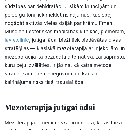
sūdzības par dehidratāciju, sīkām krunciņām un
Politiskā reklāma
pelēcīgu toni liek meklēt risinājumus, kas spēj
Par mums
nogādāt aktīvās vielas dziļāk par krēmu līmeni.
Mūsdienu estētiskās medicīnas klīnikās, piemēram,
Kontakti
lavie.clinic
, jutīgai ādai bieži tiek piedāvātas divas
stratēģijas — klasiskā mezoterapija ar injekcijām un
Ziņo redakcijai
mezoporācija kā bezadatu alternatīva. Lai saprastu,
kuru ceļu izvēlēties, ir jāzina, kā katra metode
strādā, kādi ir reālie ieguvumi un kāds ir
Facebook
Instagram
YouTube
kairinājuma risks tieši trauslai ādai.
E-avīze
Abonē
Mezoterapija jutīgai ādai
Mezoterapija ir medicīniska procedūra, kuras laikā