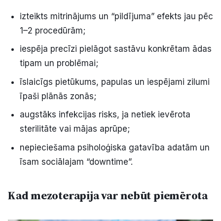
izteikts mitrinājums un “pildījuma” efekts jau pēc
1–2 procedūrām;
iespēja precīzi pielāgot sastāvu konkrētam ādas
tipam un problēmai;
īslaicīgs pietūkums, papulas un iespējami zilumi
īpaši plānās zonās;
augstāks infekcijas risks, ja netiek ievērota
sterilitāte vai mājas aprūpe;
nepieciešama psiholoģiska gatavība adatām un
īsam sociālajam “downtime”.
Kad mezoterapija var nebūt piemērota