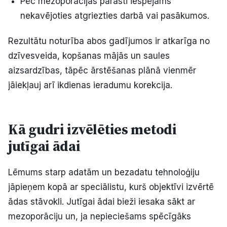
Pēc mezoporācijas parasti iespējams
nekavējoties atgriezties darbā vai pasākumos.
Rezultātu noturība abos gadījumos ir atkarīga no
dzīvesveida, kopšanas mājās un saules
aizsardzības, tāpēc ārstēšanas plānā vienmēr
jāiekļauj arī ikdienas ieradumu korekcija.
Kā gudri izvēlēties metodi
jutīgai ādai
Lēmums starp adatām un bezadatu tehnoloģiju
jāpieņem kopā ar speciālistu, kurš objektīvi izvērtē
ādas stāvokli. Jutīgai ādai bieži iesaka sākt ar
mezoporāciju un, ja nepieciešams spēcīgāks