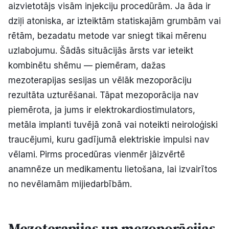
aizvietotājs visām injekciju procedūrām. Ja āda ir
dziļi atoniska, ar izteiktām statiskajām grumbām vai
rētām, bezadatu metode var sniegt tikai mērenu
uzlabojumu. Šādās situācijās ārsts var ieteikt
kombinētu shēmu — piemēram, dažas
mezoterapijas sesijas un vēlāk mezoporāciju
rezultāta uzturēšanai. Tāpat mezoporācija nav
piemērota, ja jums ir elektrokardiostimulators,
metāla implanti tuvējā zonā vai noteikti neiroloģiski
traucējumi, kuru gadījumā elektriskie impulsi nav
vēlami. Pirms procedūras vienmēr jāizvērtē
anamnēze un medikamentu lietošana, lai izvairītos
no nevēlamām mijiedarbībām.
Mezoterapijas un mezoporācijas