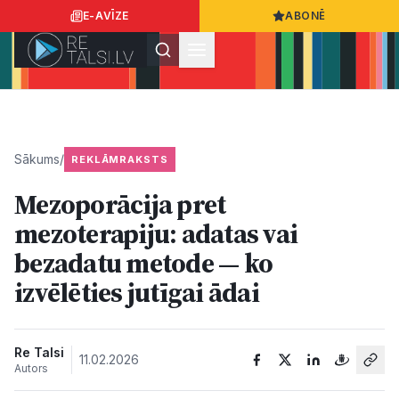
E-AVĪZE
ABONĒ
Ielogoties
Ziņo
App Store
Google Play
Sākums
/
REKLĀMRAKSTS
Mezoporācija pret
Ziņas
mezoterapiju: adatas vai
bezadatu metode — ko
Sabiedrība
izvēlēties jutīgai ādai
Dzīvesstils
Re Talsi
11.02.2026
Autors
Sports