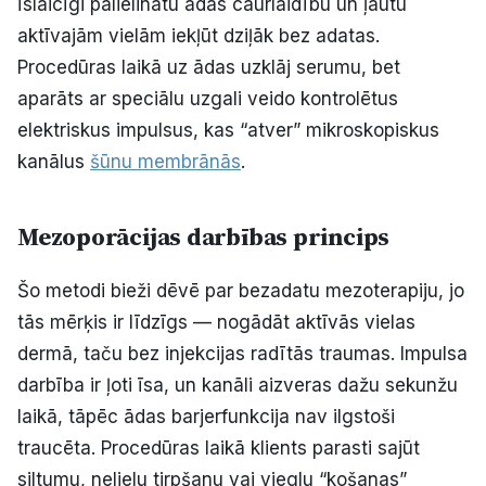
īslaicīgi palielinātu ādas caurlaidību un ļautu
aktīvajām vielām iekļūt dziļāk bez adatas.
Procedūras laikā uz ādas uzklāj serumu, bet
aparāts ar speciālu uzgali veido kontrolētus
elektriskus impulsus, kas “atver” mikroskopiskus
kanālus
šūnu membrānās
.
Mezoporācijas darbības princips
Šo metodi bieži dēvē par bezadatu mezoterapiju, jo
tās mērķis ir līdzīgs — nogādāt aktīvās vielas
dermā, taču bez injekcijas radītās traumas. Impulsa
darbība ir ļoti īsa, un kanāli aizveras dažu sekunžu
laikā, tāpēc ādas barjerfunkcija nav ilgstoši
traucēta. Procedūras laikā klients parasti sajūt
siltumu, nelielu tirpšanu vai vieglu “košanas”