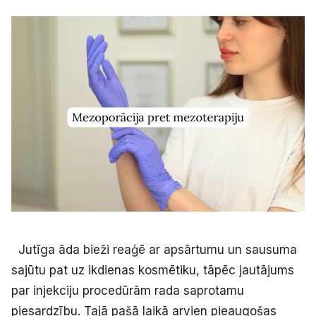
Kultūra
Bizness
Video
Vieta
Sludinājumi
Jutīga āda bieži reaģē ar apsārtumu un sausuma
Pasākumi
sajūtu pat uz ikdienas kosmētiku, tāpēc jautājums
par injekciju procedūrām rada saprotamu
Reklāma
piesardzību. Tajā pašā laikā arvien pieaugošas