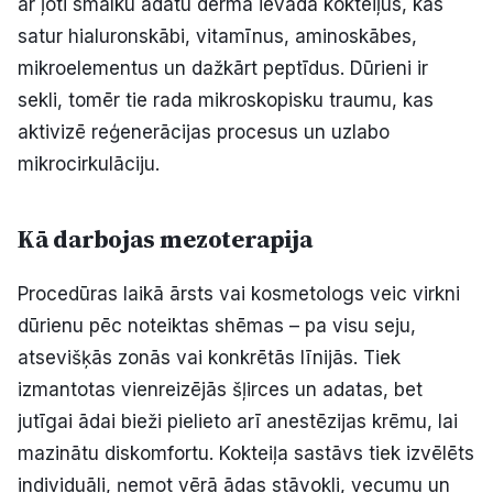
ar ļoti smalku adatu dermā ievada kokteiļus, kas
satur hialuronskābi, vitamīnus, aminoskābes,
mikroelementus un dažkārt peptīdus. Dūrieni ir
sekli, tomēr tie rada mikroskopisku traumu, kas
aktivizē reģenerācijas procesus un uzlabo
mikrocirkulāciju.
Kā darbojas mezoterapija
Procedūras laikā ārsts vai kosmetologs veic virkni
dūrienu pēc noteiktas shēmas – pa visu seju,
atsevišķās zonās vai konkrētās līnijās. Tiek
izmantotas vienreizējās šļirces un adatas, bet
jutīgai ādai bieži pielieto arī anestēzijas krēmu, lai
mazinātu diskomfortu. Kokteiļa sastāvs tiek izvēlēts
individuāli, ņemot vērā ādas stāvokli, vecumu un