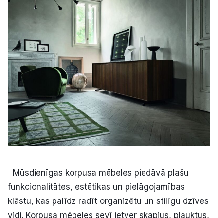
Kultūra
Bizness
Video
Vieta
Sludinājumi
Mūsdienīgas korpusa mēbeles piedāvā plašu
Pasākumi
funkcionalitātes, estētikas un pielāgojamības
klāstu, kas palīdz radīt organizētu un stilīgu dzīves
Reklāma
vidi. Korpusa mēbeles sevī ietver skapjus, plauktus,