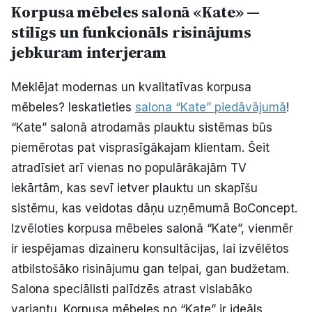
Korpusa mēbeles salonā «Kate» —
stilīgs un funkcionāls risinājums
jebkuram interjeram
Meklējat modernas un kvalitatīvas korpusa
mēbeles? Ieskatieties
salona “Kate” piedāvājumā
!
“Kate” salonā atrodamās plauktu sistēmas būs
piemērotas pat visprasīgākajam klientam. Šeit
atradīsiet arī vienas no populārākajām TV
iekārtām, kas sevī ietver plauktu un skapīšu
sistēmu, kas veidotas dāņu uzņēmumā BoConcept.
Izvēloties korpusa mēbeles salonā “Kate”, vienmēr
ir iespējamas dizaineru konsultācijas, lai izvēlētos
atbilstošāko risinājumu gan telpai, gan budžetam.
Salona speciālisti palīdzēs atrast vislabāko
variantu. Korpusa mēbeles no “Kate” ir ideāls