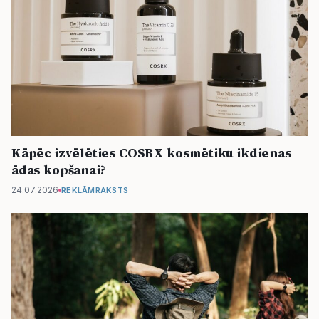
Kāpēc izvēlēties COSRX kosmētiku ikdienas
ādas kopšanai?
24.07.2026
REKLĀMRAKSTS