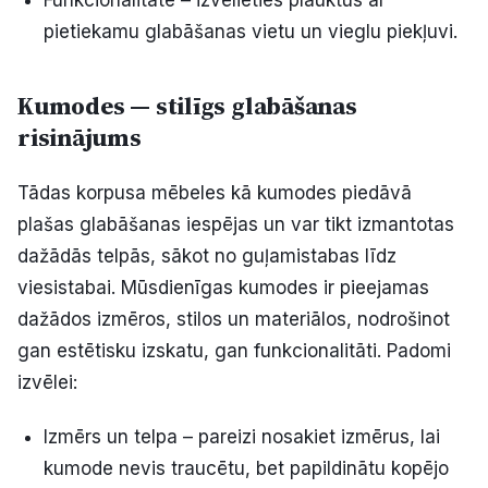
Funkcionalitāte – izvēlieties plauktus ar
pietiekamu glabāšanas vietu un vieglu piekļuvi.
Kumodes — stilīgs glabāšanas
risinājums
Tādas korpusa mēbeles kā kumodes piedāvā
plašas glabāšanas iespējas un var tikt izmantotas
dažādās telpās, sākot no guļamistabas līdz
viesistabai. Mūsdienīgas kumodes ir pieejamas
dažādos izmēros, stilos un materiālos, nodrošinot
gan estētisku izskatu, gan funkcionalitāti. Padomi
izvēlei:
Izmērs un telpa – pareizi nosakiet izmērus, lai
kumode nevis traucētu, bet papildinātu kopējo