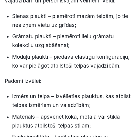
vajadzībām un personiskajām vēlmēm. Veidi:
Sienas plaukti – piemēroti mazām telpām, jo tie
neaizņem vietu uz grīdas;
Grāmatu plaukti – piemēroti lielu grāmatu
kolekciju uzglabāšanai;
Moduļu plaukti – piedāvā elastīgu konfigurāciju,
ko var pielāgot atbilstoši telpas vajadzībām.
Padomi izvēlei:
Izmērs un telpa – izvēlieties plauktus, kas atbilst
telpas izmēriem un vajadzībām;
Materiāls – apsveriet koka, metāla vai stikla
plauktus atbilstoši telpas stilam;