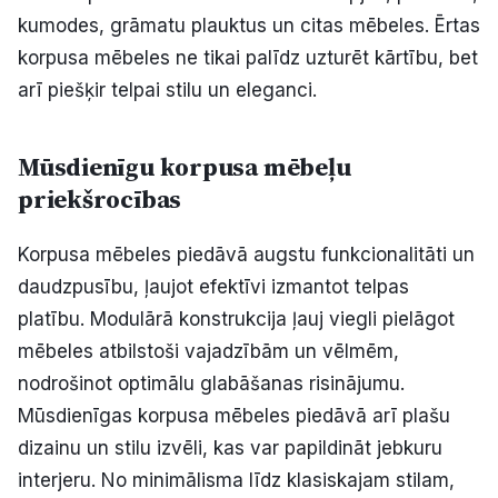
kumodes, grāmatu plauktus un citas mēbeles. Ērtas
Politiskā reklāma
korpusa mēbeles ne tikai palīdz uzturēt kārtību, bet
Par mums
arī piešķir telpai stilu un eleganci.
Kontakti
Mūsdienīgu korpusa mēbeļu
priekšrocības
Ziņo redakcijai
Korpusa mēbeles piedāvā augstu funkcionalitāti un
Facebook
Instagram
YouTube
daudzpusību, ļaujot efektīvi izmantot telpas
platību. Modulārā konstrukcija ļauj viegli pielāgot
mēbeles atbilstoši vajadzībām un vēlmēm,
E-avīze
Abonē
nodrošinot optimālu glabāšanas risinājumu.
Mūsdienīgas korpusa mēbeles piedāvā arī plašu
dizainu un stilu izvēli, kas var papildināt jebkuru
interjeru. No minimālisma līdz klasiskajam stilam,