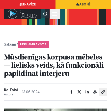
E-AVĪZE
ABONĒ
Ielogoties
Ziņo
App Store
Google Play
Sākums
/
REKLĀMRAKSTS
Mūsdienīgas korpusa mēbeles
Ziņas
— lielisks veids, kā funkcionāli
papildināt interjeru
Sabiedrība
Dzīvesstils
Re Talsi
13.06.2024
Autors
Sports