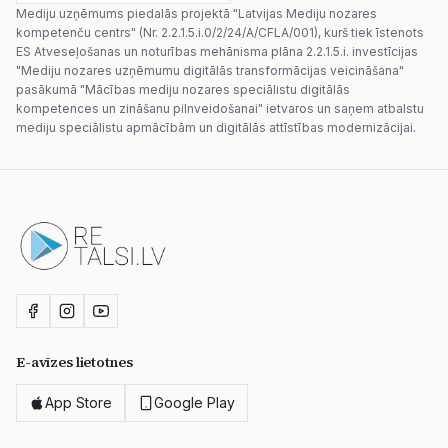
Mediju uzņēmums piedalās projektā "Latvijas Mediju nozares
kompetenču centrs" (Nr. 2.2.1.5.i.0/2/24/A/CFLA/001), kurš tiek īstenots
ES Atveseļošanas un noturības mehānisma plāna 2.2.1.5.i. investīcijas
"Mediju nozares uzņēmumu digitālās transformācijas veicināšana"
pasākumā "Mācības mediju nozares speciālistu digitālās
kompetences un zināšanu pilnveidošanai" ietvaros un saņem atbalstu
mediju speciālistu apmācībām un digitālās attīstības modernizācijai.
E-avīzes lietotnes
App Store
Google Play