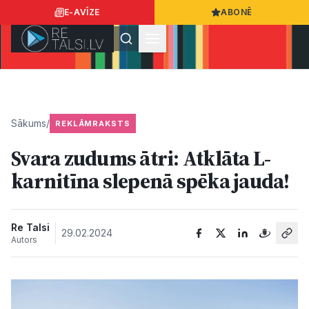
E-AVĪZE
ABONĒ
Ielogoties
Ziņo
App Store
Google Play
Sākums
/
REKLĀMRAKSTS
Svara zudums ātri: Atklāta L-
Ziņas
karnitīna slepenā spēka jauda!
Sabiedrība
Re Talsi
29.02.2024
Autors
Dzīvesstils
Sports