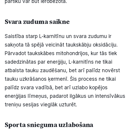
pārtiku var būt ierobežota.
Svara zuduma saikne
Saistība starp L-karnitīnu un svara zudumu ir
sakņota tā spējā veicināt taukskābju oksidāciju.
Pārvadot taukskābes mitohondrijos, kur tās tiek
sadedzinātas par enerģiju, L-karnitīns ne tikai
atbalsta tauku zaudēšanu, bet arī palīdz novērst
tauku uzkrāšanos ķermenī. Šis process ne tikai
palīdz svara vadībā, bet arī uzlabo kopējos
enerģijas līmeņus, padarot ilgākus un intensīvākus
treniņu sesijas vieglāk uzturēt.
Sporta snieguma uzlabošana