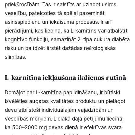
priekšrocībām. Tas ir saistīts ar uzlabotu sirds
veselību, pateicoties tā spējai pazemināt
asinsspiedienu un iekaisuma procesus. Ir arī
pierādījumi, kas liecina, ka L-karnitīns var atbalstīt
kognitīvo funkciju, samazināt 2. tipa cukura diabēta
risku un palīdzēt ārstēt dažādas neiroloģiskās
slimības.
L-karnitīna iekļaušana ikdienas rutīnā
Domājot par L-karnitīna papildināšanu, ir būtiski
izvēlēties augstas kvalitātes produktu un pielāgot
devu atbilstoši individuālajām vajadzībām un
veselības mērķiem. Lielākā daļa pētījumu liecina,
ka 500–2000 mg devas dienā ir efektīvas svara