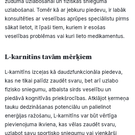
zuduma uzlabošanai un fiziskās snieguma
uzlabošanai. Tomēr kā ar jebkuru piedevu, ir labāk
konsultēties ar veselības aprūpes speciālistu pirms
sākat lietot, it īpaši tiem, kuriem ir esošas
veselības problēmas vai kuri lieto medikamentus.
L-karnitīns tavām mērķiem
L-karnitīns izceļas kā daudzfunkcionāla piedeva,
kas ne tikai palīdz zaudēt svaru, bet arī uzlabo
fizisko sniegumu, atbalsta sirds veselību un
piedāvā kognitīvās priekšrocības. Atklājot ķermeņa
tauku dedzināšanas potenciālu un palielinot
enerģijas ražošanu, L-karnitīns var būt vērtīga
pievienojuma ikviena, kas vēlas zaudēt svaru,
uzlabot savu sportisko sniegumu vai vienkārši