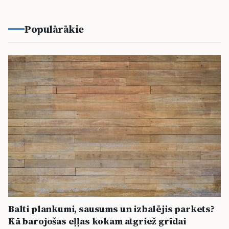
Populārākie
Balti plankumi, sausums un izbalējis parkets?
Kā barojošas eļļas kokam atgriež grīdai