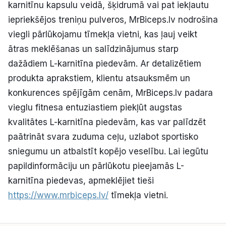
karnitīnu kapsulu veidā, šķidrumā vai pat iekļautu
iepriekšējos treniņu pulveros, MrBiceps.lv nodrošina
viegli pārlūkojamu tīmekļa vietni, kas ļauj veikt
ātras meklēšanas un salīdzinājumus starp
dažādiem L-karnitīna piedevām. Ar detalizētiem
produkta aprakstiem, klientu atsauksmēm un
konkurences spējīgām cenām, MrBiceps.lv padara
vieglu fitnesa entuziastiem piekļūt augstas
kvalitātes L-karnitīna piedevām, kas var palīdzēt
paātrināt svara zuduma ceļu, uzlabot sportisko
sniegumu un atbalstīt kopējo veselību. Lai iegūtu
papildinformāciju un pārlūkotu pieejamās L-
karnitīna piedevas, apmeklējiet tieši
https://www.mrbiceps.lv/
tīmekļa vietni.