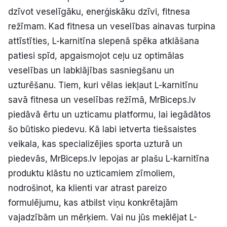
dzīvot veselīgāku, enerģiskāku dzīvi, fitnesa
režīmam. Kad fitnesa un veselības ainavas turpina
attīstīties, L-karnitīna slepenā spēka atklāšana
patiesi spīd, apgaismojot ceļu uz optimālas
veselības un labklājības sasniegšanu un
uzturēšanu. Tiem, kuri vēlas iekļaut L-karnitīnu
savā fitnesa un veselības režīmā, MrBiceps.lv
piedāvā ērtu un uzticamu platformu, lai iegādātos
šo būtisko piedevu. Kā labi ietverta tiešsaistes
veikala, kas specializējies sporta uzturā un
piedevās, MrBiceps.lv lepojas ar plašu L-karnitīna
produktu klāstu no uzticamiem zīmoliem,
nodrošinot, ka klienti var atrast pareizo
formulējumu, kas atbilst viņu konkrētajām
vajadzībām un mērķiem. Vai nu jūs meklējat L-