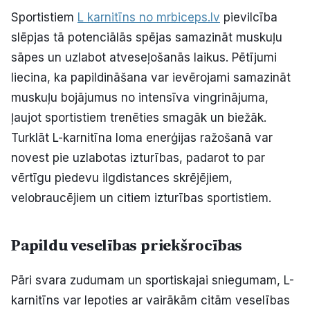
Sportistiem
L karnitīns no mrbiceps.lv
pievilcība
slēpjas tā potenciālās spējas samazināt muskuļu
sāpes un uzlabot atveseļošanās laikus. Pētījumi
liecina, ka papildināšana var ievērojami samazināt
muskuļu bojājumus no intensīva vingrinājuma,
ļaujot sportistiem trenēties smagāk un biežāk.
Turklāt L-karnitīna loma enerģijas ražošanā var
novest pie uzlabotas izturības, padarot to par
vērtīgu piedevu ilgdistances skrējējiem,
velobraucējiem un citiem izturības sportistiem.
Papildu veselības priekšrocības
Pāri svara zudumam un sportiskajai sniegumam, L-
karnitīns var lepoties ar vairākām citām veselības