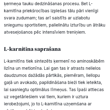
ķermeņa tauku dedzināšanas procesu. Bet L-
Politiskā reklāma
karnitīna priekšrocības izplešas tālu pāri vienīgi
svara zudumam; tas arī saistīts ar uzlabotu
Par mums
sniegumu sportistiem, palielinātu izturību un ātrāku
Kontakti
atveseļošanos pēc intensīviem treniņiem.
Ziņo redakcijai
L-karnitīna saprašana
L-karnitīns tiek sintezēts ķermenī no aminoskābēm
Facebook
Instagram
YouTube
lizīna un metionīna. Lai gan tas ir atrasts nelielos
daudzumos dažādās pārtikās, piemēram, liellopu
E-avīze
Abonē
gaļā un avokado, papildināšana bieži tiek ieteikta,
lai sasniegtu optimālus līmeņus. Tas īpaši attiecas
uz vegetāriešiem vai tiem, kuriem ir uztura
ierobežojumi, jo to L-karnitīna uzņemšana ar