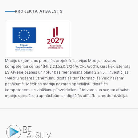
PROJEKTA ATBALSTS
Mediju uzņēmums piedalās projektā "Latvijas Mediju nozares
kompetenču centrs" (Nr. 2.2.1.5.i.0/2/24/A/CFLA/001), kurš tiek īstenots
ES Atveseļošanas un noturības mehānisma plāna 2.2.1.5.i. investīcijas
"Mediju nozares uzņēmumu digitālās transformācijas veicināšana"
pasākumā "Mācības mediju nozares speciālistu digitālās
kompetences un zināšanu pilnveidošanai" ietvaros un saņem atbalstu
mediju speciālistu apmācībām un digitālās attīstības modernizācijai.