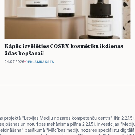
Kāpēc izvēlēties COSRX kosmētiku ikdienas
ādas kopšanai?
24.07.2026
REKLĀMRAKSTS
projektā "Latvijas Mediju nozares kompetenču centrs" (Nr. 2.2.1.5.
eseļošanas un noturības mehānisma plāna 2.2.1.5.i. investīcijas "Me
s veicināšana" pasākumā "Mācības mediju nozares speciālistu digitā