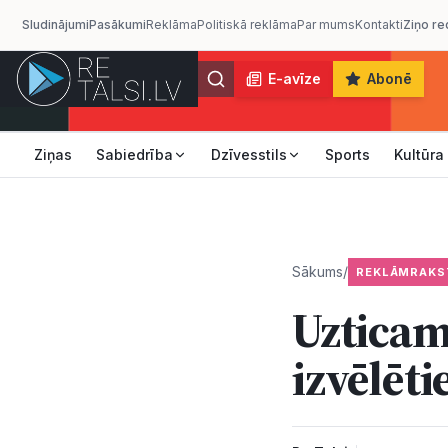
Sludinājumi
Pasākumi
Reklāma
Politiskā reklāma
Par mums
Kontakti
Ziņo re
E-avīze
Abonē
Ziņas
Sabiedrība
Dzīvesstils
Sports
Kultūra
Sākums
/
REKLĀMRAKS
Uzticam
izvēlēti