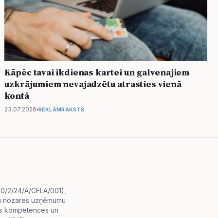
Kāpēc tavai ikdienas kartei un galvenajiem
uzkrājumiem nevajadzētu atrasties vienā
kontā
23.07.2026
REKLĀMRAKSTS
i.0/2/24/A/CFLA/001),
diju nozares uzņēmumu
lās kompetences un