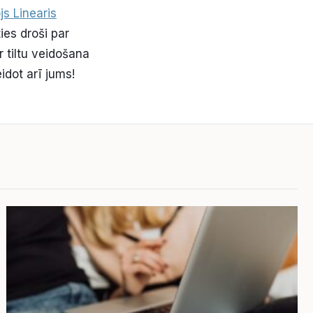
js Linearis
ies droši par
 tiltu veidošana
dot arī jums!