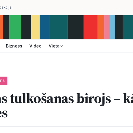
dakcijai
Bizness
Video
Vieta
TS
s tulkošanas birojs – k
es