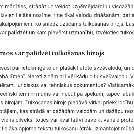
 mācīties, strādāt un veidot uzņēmējdarbību visdažādā
zvien lielāka nozīme ir ne tikai valodu zināšanām, bet a
kalpojumiem, ko sniedz uzticams tulkošanas birojs. Lasi 
var palīdzēt un kam pievērst uzmanību, izvēloties tulkoš
mos var palīdzēt tulkošanas birojs
uvusi par ietekmīgāko un plašāk lietoto svešvalodu, un
labā līmenī. Nereti zinām arī vēl kādu citu svešvalodu. Va
emēram, juridiskus vai tehniskus dokumentus? Visticamāk,
ecifiski termini mums var nebūt pa spēkam, tāpēc labā
s birojam.
Tulkošanas birojs piedāvā virkni priekšrocību
otājiem, kas strādā ar dažādām valodām un dažādu noza
 viens cilvēks, toties var kvalitatīvi paveikt vairāki profe
kt lielāka apjoma tekstu tulkošanu ātrāk, izmantojot mūs