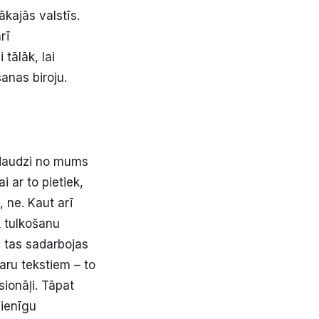
kajās valstīs.
rī
tālāk, lai
anas biroju.
 daudzi no mums
i ar to pietiek,
 ne. Kaut arī
k tulkošanu
: tas sadarbojas
ru tekstiem – to
sionāļi. Tāpat
dienīgu