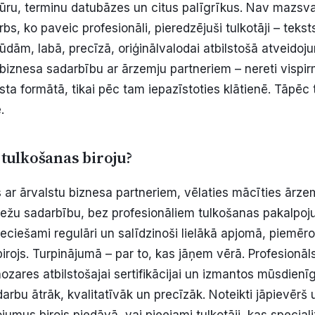
u, terminu datubāzes un citus palīgrīkus.
Nav mazsvar
s, ko paveic profesionāli, pieredzējuši tulkotāji – teksts
ūdām, labā, precīzā, oriģinālvalodai atbilstošā atveidoj
t biznesa sadarbību ar ārzemju partneriem – nereti visp
ksta formātā, tikai pēc tam iepazīstoties klātienē. Tāpēc 
.
 tulkošanas biroju?
 ar ārvalstu biznesa partneriem, vēlaties mācīties ārze
bežu sadarbību, bez profesionāliem tulkošanas pakalpoju
ieciešami regulāri un salīdzinoši lielākā apjomā, piemēr
birojs. Turpinājumā – par to, kas jāņem vērā.
Profesionāls
 nozares atbilstošajai sertifikācijai un izmantos mūsdienī
darbu ātrāk, kvalitatīvāk un precīzāk. Noteikti jāpievēr