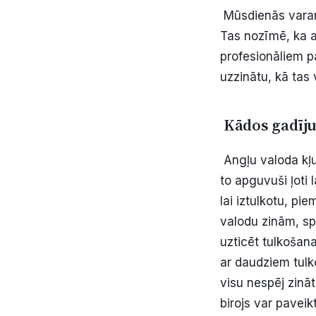
Mūsdienās varam
Tas nozīmē, ka ai
profesionāliem pa
uzzinātu, kā tas 
Kādos gadīju
Angļu valoda kļ
to apguvuši ļoti 
lai iztulkotu, pi
valodu zinām, sp
uzticēt tulkošana
ar daudziem tulk
visu nespēj zināt
birojs var pavei