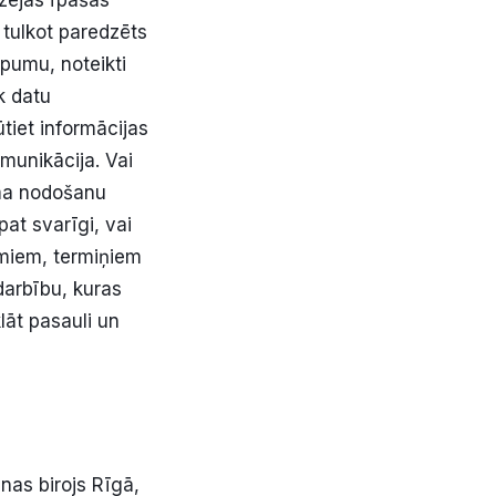
izējas īpašās
 tulkot paredzēts
pumu, noteikti
k datu
ūtiet informācijas
omunikācija. Vai
uma nodošanu
at svarīgi, vai
umiem, termiņiem
darbību, kuras
klāt pasauli un
nas birojs Rīgā,