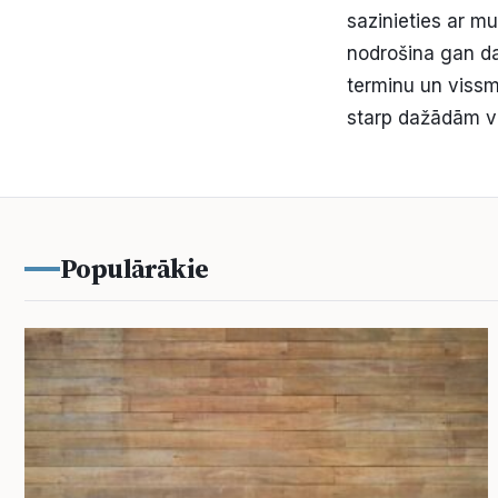
sazinieties ar m
nodrošina gan da
terminu un vissma
starp dažādām va
Populārākie