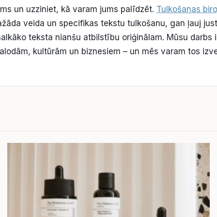
ums un uzziniet, kā varam jums palīdzēt.
Tulkošanas biro
žāda veida un specifikas tekstu tulkošanu, gan ļauj just
lkāko teksta nianšu atbilstību oriģinālam. Mūsu darbs ir
lodām, kultūrām un biznesiem – un mēs varam tos izvei