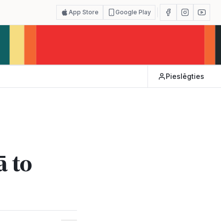
App Store
Google Play
Pieslēgties
ā to