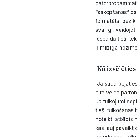
datorprogammatūr
“sakopšanas” darb
formatēts, bez kļ
svarīgi, veidojo
iespaidu tieši te
ir milzīga nozīme
Kā izvēlēties
Ja sadarbojaties
cita veida pārro
Ja tulkojumi nep
tieši tulkošanas 
noteikti atbildīs
kas ļauj paveikt 