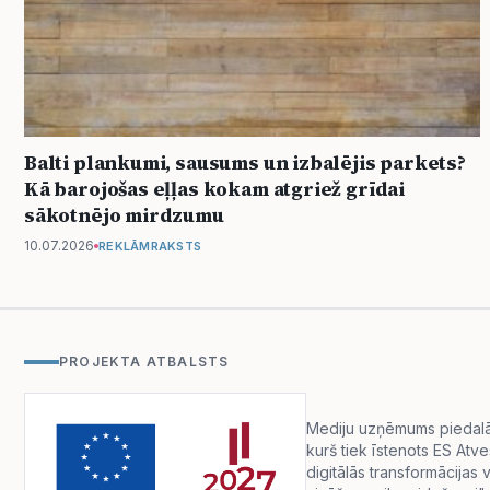
Balti plankumi, sausums un izbalējis parkets?
Kā barojošas eļļas kokam atgriež grīdai
sākotnējo mirdzumu
10.07.2026
REKLĀMRAKSTS
PROJEKTA ATBALSTS
Mediju uzņēmums piedalās 
kurš tiek īstenots ES Atv
digitālās transformācija