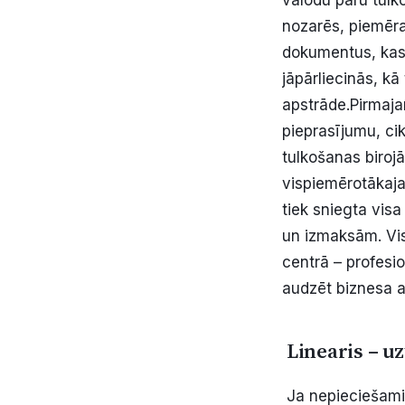
valodu pāru tulko
nozarēs, piemēra
dokumentus, kas 
jāpārliecinās, kā
apstrāde.
Pirmaja
pieprasījumu, cik
tulkošanas biroj
vispiemērotākaja
tiek sniegta vis
un izmaksām.
Vi
centrā – profesio
audzēt biznesa 
Linearis – uz
Ja nepieciešami 