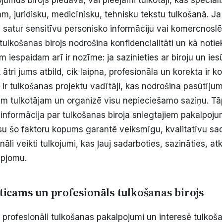
jumus birojs piedāvā, vai pieejami tulkotāji, kas special
m, juridisku, medicīnisku, tehnisku tekstu tulkošanā.
Ja
satur sensitīvu personisko informāciju vai komercnoslē
 tulkošanas birojs nodrošina konfidencialitāti un kā notie
m iespaidam arī ir nozīme: ja sazinieties ar biroju un ies
 ātri jums atbild, cik laipna, profesionāla un korekta ir k
ā ir tulkošanas projektu vadītāji, kas nodrošina pasūtīj
m tulkotājam un organizē visu nepieciešamo saziņu. Tāp
a informācija par tulkošanas biroja sniegtajiem pakalpoj
su šo faktoru kopums garantē veiksmīgu, kvalitatīvu sa
nāli veikti tulkojumi, kas ļauj sadarboties, sazināties, at
apjomu.
ticams un profesionāls tulkošanas birojs
profesionāli tulkošanas pakalpojumi un interesē tulkoša