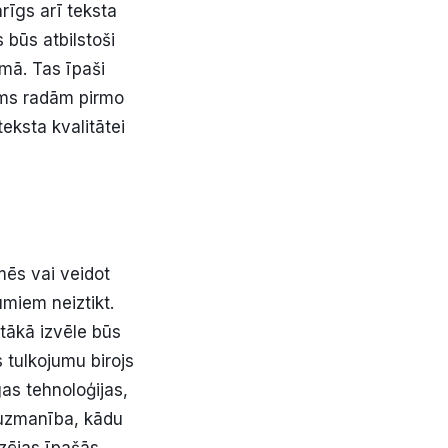
īgs arī teksta
 būs atbilstoši
umā. Tas īpaši
irms radām pirmo
teksta kvalitātei
mēs vai veidot
miem neiztikt.
otākā izvēle būs
 tulkojumu birojs
gas tehnoloģijas,
š uzmanība, kādu