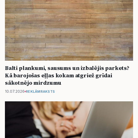
Balti plankumi, sausums un izbalējis parkets?
Kā barojošas eļļas kokam atgriež grīdai
sākotnējo mirdzumu
10.07.2026
REKLĀMRAKSTS