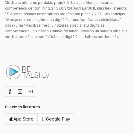
Mediju uzņēmums piedalās projektā "Latvijas Mediju nozares
kompetenču centrs" (Nr. 2.2.1.5.i.0/2/24/A/CFLA/001), kurš tiek īstenots
ES Atveseļošanas un noturības mehānisma plāna 2.2.1.5.i. investīcijas
"Mediju nozares uzņēmumu digitālās transformācijas veicināšana"
pasākumā "Mācības mediju nozares speciālistu digitālās
kompetences un zināšanu pilnveidošanai" ietvaros un saņem atbalstu
mediju speciālistu apmācībām un digitālās attīstības modernizācijai.
E-avīzes lietotnes
App Store
Google Play