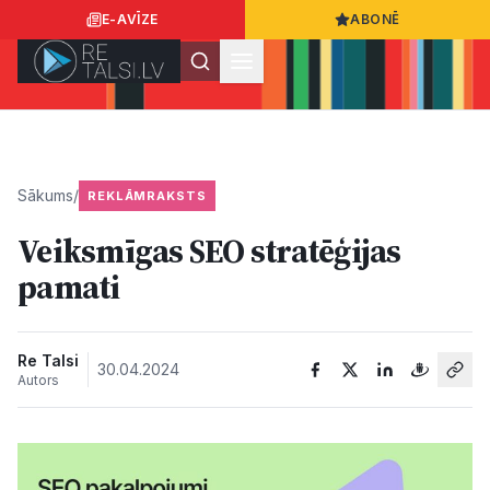
E-AVĪZE
ABONĒ
Ielogoties
Ziņo
App Store
Google Play
Sākums
/
REKLĀMRAKSTS
Veiksmīgas SEO stratēģijas
Ziņas
pamati
Sabiedrība
Re Talsi
30.04.2024
Autors
Dzīvesstils
Sports