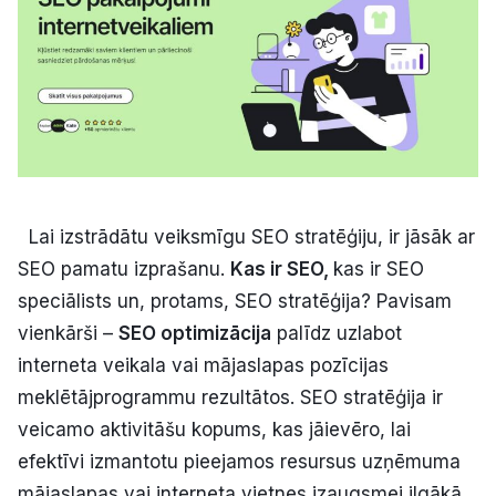
Kultūra
Bizness
Video
Lai izstrādātu veiksmīgu SEO stratēģiju, ir jāsāk ar
Vieta
SEO pamatu izprašanu.
Kas ir SEO,
kas ir SEO
speciālists un, protams, SEO stratēģija? Pavisam
vienkārši –
SEO optimizācija
palīdz uzlabot
Sludinājumi
interneta veikala vai mājaslapas pozīcijas
meklētājprogrammu rezultātos. SEO stratēģija ir
Pasākumi
veicamo aktivitāšu kopums, kas jāievēro, lai
efektīvi izmantotu pieejamos resursus uzņēmuma
Reklāma
mājaslapas vai interneta vietnes izaugsmei ilgākā