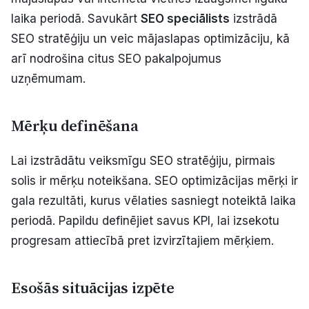
Politiskā reklāma
laika periodā. Savukārt
SEO speciālists
izstrādā
SEO stratēģiju un veic mājaslapas optimizāciju, kā
Par mums
arī nodrošina citus SEO pakalpojumus
uzņēmumam.
Kontakti
Ziņo redakcijai
Mērķu definēšana
Lai izstrādātu veiksmīgu SEO stratēģiju, pirmais
Facebook
Instagram
YouTube
solis ir mērķu noteikšana. SEO optimizācijas mērķi ir
gala rezultāti, kurus vēlaties sasniegt noteiktā laika
E-avīze
Abonē
periodā. Papildu definējiet savus KPI, lai izsekotu
progresam attiecībā pret izvirzītajiem mērķiem.
Esošās situācijas izpēte