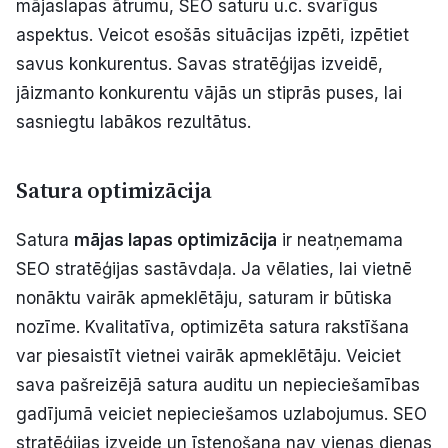
mājaslapas ātrumu, SEO saturu u.c. svarīgus
aspektus. Veicot esošās situācijas izpēti, izpētiet
savus konkurentus. Savas stratēģijas izveidē,
jāizmanto konkurentu vājās un stiprās puses, lai
sasniegtu labākos rezultātus.
Satura optimizācija
Satura
mājas lapas optimizācija
ir neatņemama
SEO stratēģijas sastāvdaļa. Ja vēlaties, lai vietnē
nonāktu vairāk apmeklētāju, saturam ir būtiska
nozīme. Kvalitatīva, optimizēta satura rakstīšana
var piesaistīt vietnei vairāk apmeklētāju. Veiciet
sava pašreizējā satura auditu un nepieciešamības
gadījumā veiciet nepieciešamos uzlabojumus. SEO
stratēģijas izveide un īstenošana nav vienas dienas