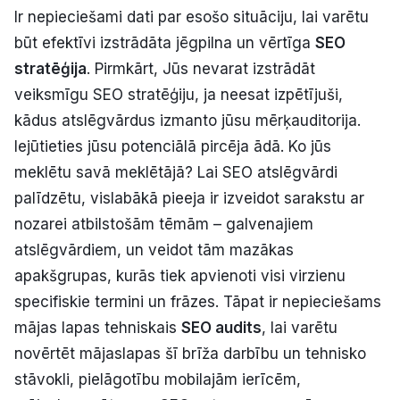
Ir nepieciešami dati par esošo situāciju, lai varētu
būt efektīvi izstrādāta jēgpilna un vērtīga
SEO
stratēģija
. Pirmkārt, Jūs nevarat izstrādāt
veiksmīgu SEO stratēģiju, ja neesat izpētījuši,
kādus atslēgvārdus izmanto jūsu mērķauditorija.
Iejūtieties jūsu potenciālā pircēja ādā. Ko jūs
meklētu savā meklētājā? Lai SEO atslēgvārdi
palīdzētu, vislabākā pieeja ir izveidot sarakstu ar
nozarei atbilstošām tēmām – galvenajiem
atslēgvārdiem, un veidot tām mazākas
apakšgrupas, kurās tiek apvienoti visi virzienu
specifiskie termini un frāzes. Tāpat ir nepieciešams
mājas lapas tehniskais
SEO audits
, lai varētu
novērtēt mājaslapas šī brīža darbību un tehnisko
stāvokli, pielāgotību mobilajām ierīcēm,