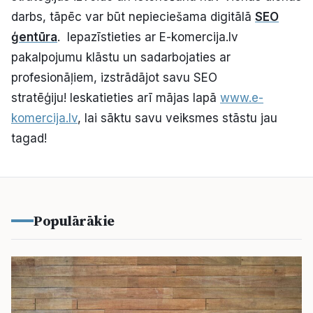
darbs, tāpēc var būt nepieciešama digitālā
SEO
ģentūra
. Iepazīstieties ar E-komercija.lv
pakalpojumu klāstu un sadarbojaties ar
profesionāļiem, izstrādājot savu SEO
stratēģiju! Ieskatieties arī mājas lapā
www.e-
komercija.lv
, lai sāktu savu veiksmes stāstu jau
tagad!
Populārākie