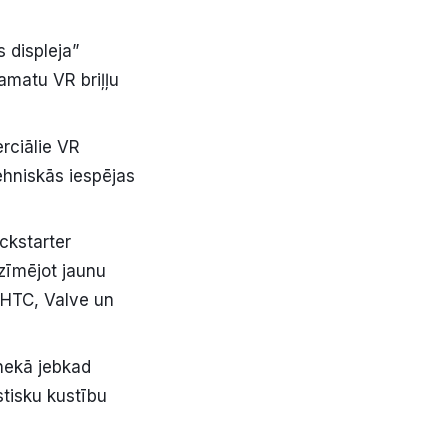
s displeja”
pamatu VR briļļu
rciālie VR
ehniskās iespējas
ckstarter
zīmējot jaunu
, HTC, Valve un
 nekā jebkad
stisku kustību