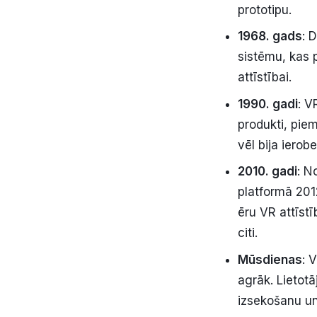
prototipu.
1968. gads
: 
sistēmu, kas p
attīstībai.
1990. gadi
: V
produkti, pie
vēl bija ierob
2010. gadi
: N
platformā 201
ēru VR attīstī
citi.
Mūsdienas
: 
agrāk. Lietotā
izsekošanu u