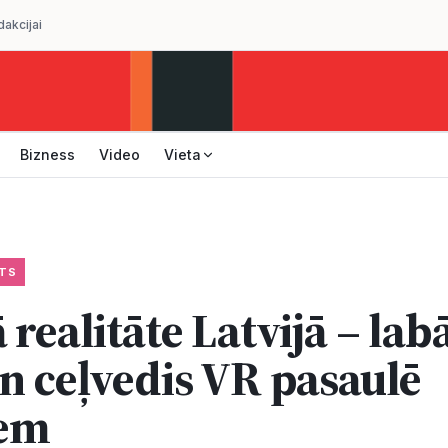
dakcijai
Bizness
Video
Vieta
TS
 realitāte Latvijā – lab
un ceļvedis VR pasaulē
iem