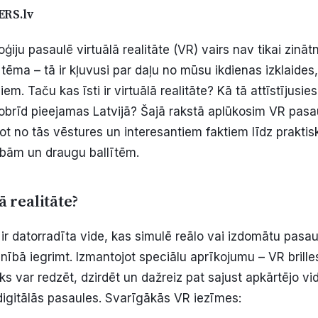
ERS.lv
iju pasaulē virtuālā realitāte (VR) vairs nav tikai zināt
 tēma – tā ir kļuvusi par daļu no mūsu ikdienas izklaides,
em. Taču kas īsti ir virtuālā realitāte? Kā tā attīstījusie
obrīd pieejamas Latvijā? Šajā rakstā aplūkosim VR pasau
kot no tās vēstures un interesantiem faktiem līdz prakti
ībām un draugu ballītēm.
ā realitāte?
ir datorradīta vide, kas simulē reālo vai izdomātu pasaul
ilnībā iegrimt. Izmantojot speciālu aprīkojumu – VR brilles
ks var redzēt, dzirdēt un dažreiz pat sajust apkārtējo vid
igitālās pasaules. Svarīgākās VR iezīmes: