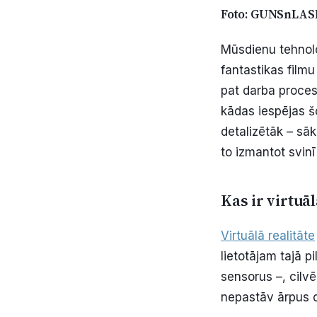
Foto: GUNSnLAS
Mūsdienu tehnoloģ
fantastikas filmu
pat darba procesi
kādas iespējas š
detalizētāk – sā
to izmantot svin
Kas ir virtuāl
Virtuālā realitāte
lietotājam tajā p
sensorus –, cilvē
nepastāv ārpus d