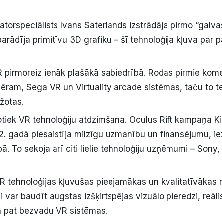
Datorspeciālists Ivans Saterlands izstrādāja pirmo “galva
arādīja primitīvu 3D grafiku – šī tehnoloģija kļuva par 
R pirmoreiz ienāk plašākā sabiedrībā. Rodas pirmie kome
mēram, Sega VR un Virtuality arcade sistēmas, taču to t
ežotas.
otiek VR tehnoloģiju atdzimšana. Oculus Rift kampaņa Ki
2. gadā piesaistīja milzīgu uzmanību un finansējumu, ie
bā. To sekoja arī citi lielie tehnoloģiju uzņēmumi – Sony
VR tehnoloģijas kļuvušas pieejamākas un kvalitatīvākas
ji var baudīt augstas izšķirtspējas vizuālo pieredzi, reāli
n pat bezvadu VR sistēmas.