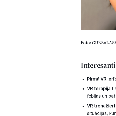
Foto: GUNSnLASE
Interesanti
Pirmā VR ierī
VR terapija
ti
fobijas un pat
VR trenažieri
situācijas, ku