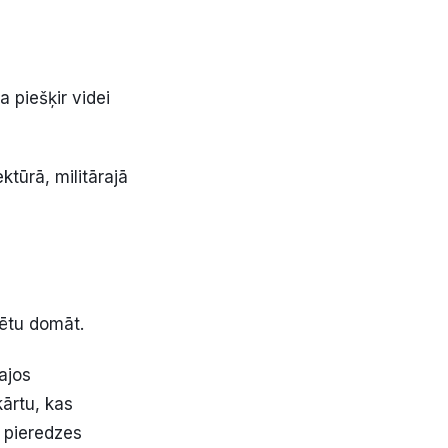
a piešķir videi
ktūrā, militārajā
rētu domāt.
kajos
ārtu, kas
 pieredzes