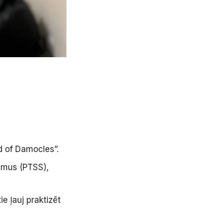
d of Damocles”.
jumus (PTSS),
e ļauj praktizēt