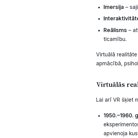
Imersija
– saj
Interaktivitāt
Reālisms
– at
ticamību.
Virtuālā realitāt
apmācībā, psiholo
Virtuālās rea
Lai arī VR šķiet
1950.–1960. 
eksperimentos
apvienoja kus