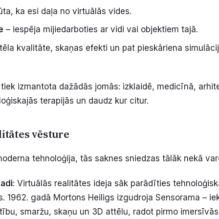
ūta, ka esi daļa no virtuālās vides.
e
– iespēja mijiedarboties ar vidi vai objektiem tajā.
tēla kvalitāte, skaņas efekti un pat pieskāriena simulācij
e tiek izmantota dažādās jomās: izklaidē, medicīnā, arhite
ģiskajās terapijās un daudz kur citur.
litātes vēsture
 moderna tehnoloģija, tās saknes sniedzas tālāk nekā va
gadi
: Virtuālās realitātes ideja sāk parādīties tehnoloģis
. 1962. gadā Mortons Heiligs izgudroja Sensorama – iek
tību, smaržu, skaņu un 3D attēlu, radot pirmo imersīvās