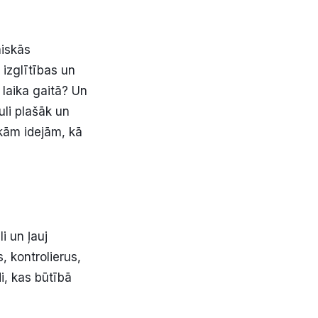
niskās
 izglītības un
s laika gaitā? Un
li plašāk un
skām idejām, kā
i un ļauj
, kontrolierus,
i, kas būtībā