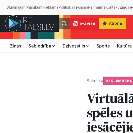
Sludinājumi
Pasākumi
Reklāma
Politiskā reklāma
Par mums
Kontakti
Ziņo re
E-avīze
Abonē
Ziņas
Sabiedrība
Dzīvesstils
Sports
Kultūra
Sākums
/
REKLĀMRAKS
Virtuālā
spēles 
iesācēj