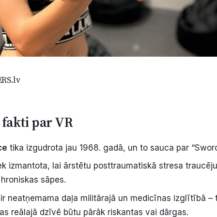
RS.lv
 fakti par VR
ce
tika izgudrota jau 1968. gadā, un to sauca par “Swor
ek izmantota, lai ārstētu posttraumatiskā stresa traucē
 hroniskas sāpes.
ir neatņemama daļa militārajā un medicīnas izglītībā – ti
ras reālajā dzīvē būtu pārāk riskantas vai dārgas.