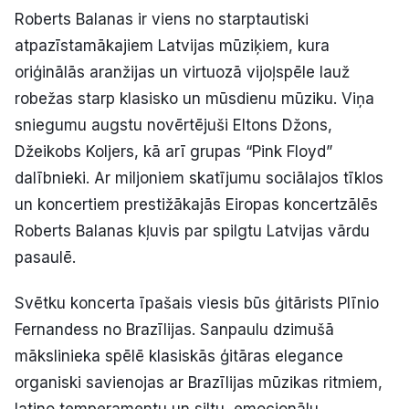
Roberts Balanas ir viens no starptautiski
Politiskā reklāma
atpazīstamākajiem Latvijas mūziķiem, kura
Par mums
oriģinālās aranžijas un virtuozā vijoļspēle lauž
robežas starp klasisko un mūsdienu mūziku. Viņa
Kontakti
sniegumu augstu novērtējuši Eltons Džons,
Džeikobs Koljers, kā arī grupas “Pink Floyd”
Ziņo redakcijai
dalībnieki. Ar miljoniem skatījumu sociālajos tīklos
un koncertiem prestižākajās Eiropas koncertzālēs
Roberts Balanas kļuvis par spilgtu Latvijas vārdu
Facebook
Instagram
YouTube
pasaulē.
E-avīze
Abonē
Svētku koncerta īpašais viesis būs ģitārists Plīnio
Fernandess no Brazīlijas. Sanpaulu dzimušā
mākslinieka spēlē klasiskās ģitāras elegance
organiski savienojas ar Brazīlijas mūzikas ritmiem,