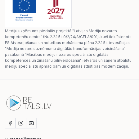
Mediju uzņēmums piedalās projektā "Latvijas Mediju nozares
kompetenču centrs" (Nr. 2.2.1.5.i.0/2/24/A/CFLA/001), kurš tiek īstenots
ES Atveseļošanas un noturības mehānisma plāna 2.2.1.5.i. investīcijas
"Mediju nozares uzņēmumu digitālās transformācijas veicināšana"
pasākumā "Mācības mediju nozares speciālistu digitālās
kompetences un zināšanu pilnveidošanai" ietvaros un saņem atbalstu
mediju speciālistu apmācībām un digitālās attīstības modernizācijai.