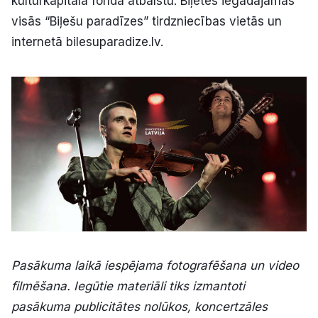
kultūrkapitāla fonda atbalstu. Biļetes iegādājamas
visās “Biļešu paradīzes” tirdzniecības vietās un
internetā bilesuparadize.lv.
Pasākuma laikā iespējama fotografēšana un video
filmēšana. Iegūtie materiāli tiks izmantoti
pasākuma publicitātes nolūkos, koncertzāles