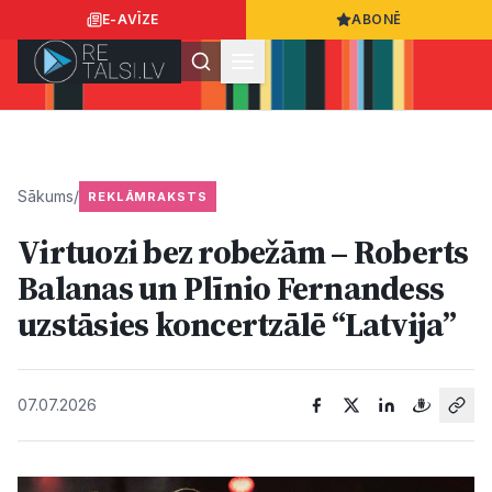
E-AVĪZE
ABONĒ
Ielogoties
Ziņo
App Store
Google Play
Sākums
/
REKLĀMRAKSTS
Virtuozi bez robežām – Roberts
Ziņas
Balanas un Plīnio Fernandess
uzstāsies koncertzālē “Latvija”
Sabiedrība
Dzīvesstils
07.07.2026
Sports