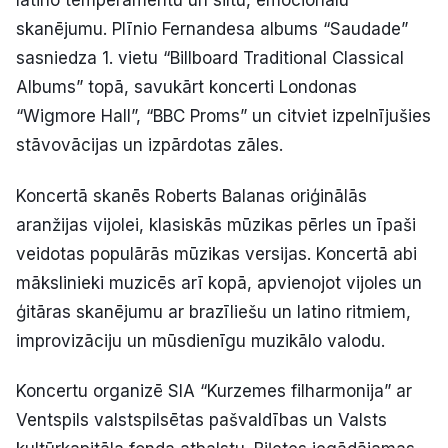
latino temperamentu un siltu, emocionālu
skanējumu. Plīnio Fernandesa albums “Saudade”
sasniedza 1. vietu “Billboard Traditional Classical
Albums” topā, savukārt koncerti Londonas
“Wigmore Hall”, “BBC Proms” un citviet izpelnījušies
stāvovācijas un izpārdotas zāles.
Koncertā skanēs Roberts Balanas oriģinālās
aranžijas vijolei, klasiskās mūzikas pērles un īpaši
veidotas populārās mūzikas versijas. Koncertā abi
mākslinieki muzicēs arī kopā, apvienojot vijoles un
ģitāras skanējumu ar brazīliešu un latino ritmiem,
improvizāciju un mūsdienīgu muzikālo valodu.
Koncertu organizē SIA “Kurzemes filharmonija” ar
Ventspils valstspilsētas pašvaldības un Valsts