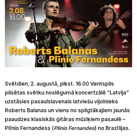
Kultūra
Bizness
Video
Vieta
Svētdien, 2. augustā, plkst. 16.00 Ventspils
pilsētas svētku noslēgumā koncertzālē “Latvija”
Sludinājumi
uzstāsies pasaulslavenais latviešu vijolnieks
Roberts Balanas un viens no spilgtākajiem jaunās
Pasākumi
paaudzes klasiskās ģitāras mūziķiem pasaulē –
Plīnio Fernandess (
Plínio Fernandes
) no Brazīlijas.
Reklāma