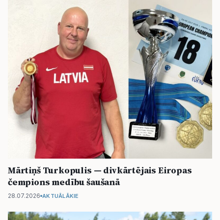
Mārtiņš Turkopulis — divkārtējais Eiropas
čempions medību šaušanā
28.07.2026
AKTUĀLĀKIE