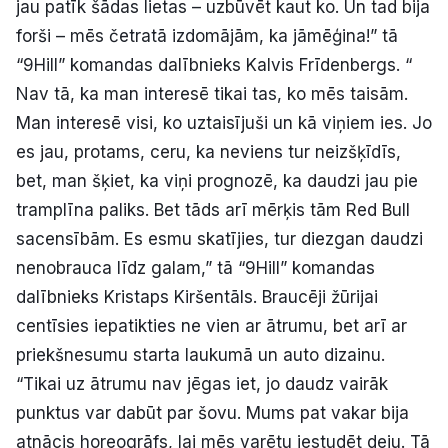
jau patīk šādas lietas – uzbūvēt kaut ko. Un tad bija
forši – mēs četratā izdomājām, ka jāmēģina!” tā
“9Hill” komandas dalībnieks Kalvis Frīdenbergs. “
Nav tā, ka man interesē tikai tas, ko mēs taisām.
Man interesē visi, ko uztaisījuši un kā viņiem ies. Jo
es jau, protams, ceru, ka neviens tur neizšķīdīs,
bet, man šķiet, ka viņi prognozē, ka daudzi jau pie
tramplīna paliks. Bet tāds arī mērķis tām Red Bull
sacensībām. Es esmu skatījies, tur diezgan daudzi
nenobrauca līdz galam,” tā “9Hill” komandas
dalībnieks Kristaps Kiršentāls. Braucēji žūrijai
centīsies iepatikties ne vien ar ātrumu, bet arī ar
priekšnesumu starta laukumā un auto dizainu.
“Tikai uz ātrumu nav jēgas iet, jo daudz vairāk
punktus var dabūt par šovu. Mums pat vakar bija
atnācis horeogrāfs, lai mēs varētu iestudēt deju. Tā