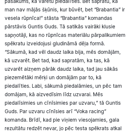
pasākums, ka varētu piedalīties. Bet sapratu, ka
man nav mājās šķūnis, kur būvēt, bet “Brabantia” ir
vesela rūpnīca!” stāsta “Brabantia” komandas
pārstāvis Guntis Guds. Tā satikās vairāki klusie
sapņotāji, kas no rūpnīcas materiālu pārpalikumiem
spēkratu izveidojusi gludināmā dēļa formā.
“Sākumā, kad vēl daudz laika bija, mēs domājām,
kā uzvarēt. Bet tad, kad sapratām, ka tas, kā
uzvarēt aizņem pārāk daudz laika, tad jau sākās
piezemētāki mērķi un domājām par to, kā
piedalīties. Labi, sākumā piedalāmies, un pēc tam
domājam, kā aizvedīsim līdz uzvarai. Mēs
piedalīsimies un cīnīsimies par uzvaru,” tā Guntis
Guds. Par uzvaru cīnīsies arī “Voka racing”
komanda. Brīdī, kad pie viņiem viesojamies, gala
rezultātu redzēt nevar, jo pēc testa spēkrats atkal