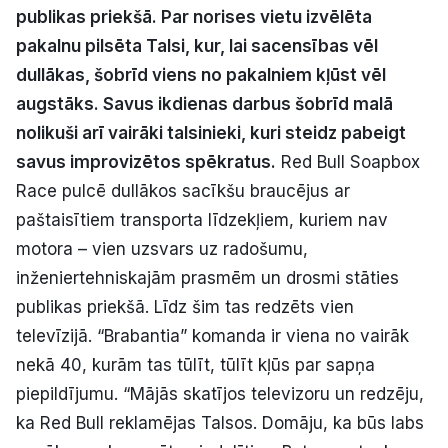
publikas priekšā. Par norises vietu izvēlēta
Politiskā reklāma
pakalnu pilsēta Talsi, kur, lai sacensības vēl
Par mums
dullākas, šobrīd viens no pakalniem kļūst vēl
augstāks. Savus ikdienas darbus šobrīd malā
Kontakti
nolikuši arī vairāki talsinieki, kuri steidz pabeigt
savus improvizētos spēkratus.
Red Bull Soapbox
Ziņo redakcijai
Race pulcē dullākos sacīkšu braucējus ar
paštaisītiem transporta līdzekļiem, kuriem nav
motora – vien uzsvars uz radošumu,
Facebook
Instagram
YouTube
inženiertehniskajām prasmēm un drosmi stāties
publikas priekšā. Līdz šim tas redzēts vien
E-avīze
Abonē
televīzijā. “Brabantia” komanda ir viena no vairāk
nekā 40, kurām tas tūlīt, tūlīt kļūs par sapņa
piepildījumu. “Mājās skatījos televizoru un redzēju,
ka Red Bull reklamējas Talsos. Domāju, ka būs labs