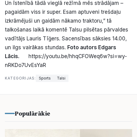
Un īstenībā tādā vieglā režīmā mēs strādājam –
pagaidām viss ir super. Esam aptuveni trešdaļu
izkrāmējuši un gaidām nākamo traktoru,” tā
talkošanas laikā komentē Talsu pilsētas pārvaldes
vadītājs Lauris Tīģers. Sacensības sāksies 14.00,
un ilgs vairākas stundas.
Foto autors Edgars
Lācis.
https://youtu.be/hhqCFOWeq6w?si=wy-
nRKDo7UvEsYaR
KATEGORIJAS:
Sports
Talsi
Populārākie