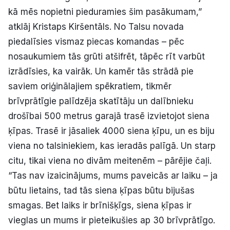
kā mēs nopietni pieduramies šim pasākumam,”
atklāj Kristaps Kiršentāls. No Talsu novada
piedalīsies vismaz piecas komandas – pēc
nosaukumiem tās grūti atšifrēt, tāpēc rīt varbūt
izrādīsies, ka vairāk. Un kamēr tās strādā pie
saviem oriģinālajiem spēkratiem, tikmēr
brīvprātīgie palīdzēja skatītāju un dalībnieku
drošībai 500 metrus garajā trasē izvietojot siena
ķīpas. Trasē ir jāsaliek 4000 siena ķīpu, un es biju
viena no talsiniekiem, kas ieradās palīgā. Un starp
citu, tikai viena no divām meitenēm – pārējie čaļi.
“Tas nav izaicinājums, mums paveicās ar laiku – ja
būtu lietains, tad tās siena ķīpas būtu bijušas
smagas. Bet laiks ir brīnišķīgs, siena ķīpas ir
vieglas un mums ir pieteikušies ap 30 brīvprātīgo.