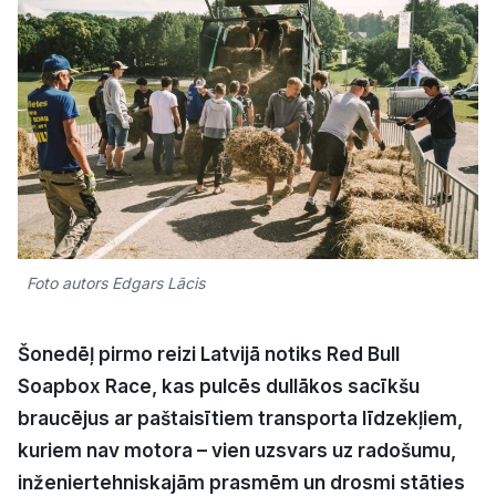
Kultūra
Bizness
Video
Vieta
Foto autors Edgars Lācis
Sludinājumi
Šonedēļ pirmo reizi Latvijā notiks Red Bull
Soapbox Race, kas pulcēs dullākos sacīkšu
Pasākumi
braucējus ar paštaisītiem transporta līdzekļiem,
kuriem nav motora – vien uzsvars uz radošumu,
Reklāma
inženiertehniskajām prasmēm un drosmi stāties