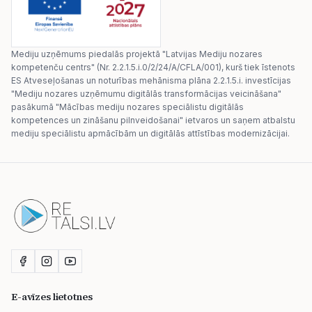
Mediju uzņēmums piedalās projektā "Latvijas Mediju nozares
kompetenču centrs" (Nr. 2.2.1.5.i.0/2/24/A/CFLA/001), kurš tiek īstenots
ES Atveseļošanas un noturības mehānisma plāna 2.2.1.5.i. investīcijas
"Mediju nozares uzņēmumu digitālās transformācijas veicināšana"
pasākumā "Mācības mediju nozares speciālistu digitālās
kompetences un zināšanu pilnveidošanai" ietvaros un saņem atbalstu
mediju speciālistu apmācībām un digitālās attīstības modernizācijai.
E-avīzes lietotnes