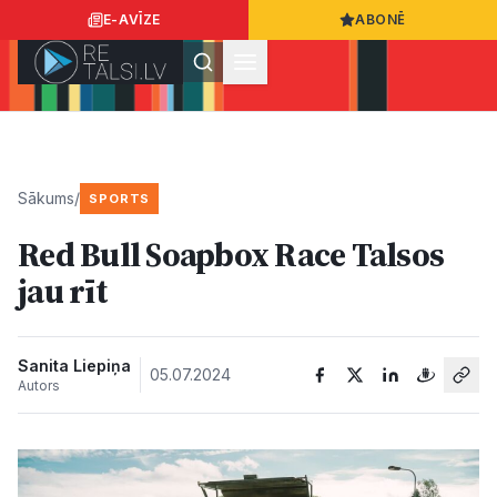
E-AVĪZE
ABONĒ
Ielogoties
Ziņo
App Store
Google Play
Sākums
/
SPORTS
Red Bull Soapbox Race Talsos
Ziņas
jau rīt
Sabiedrība
Sanita Liepiņa
05.07.2024
Autors
Dzīvesstils
Sports