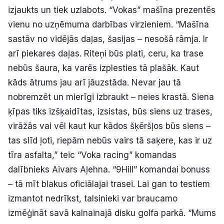
izjaukts un tiek uzlabots. “Vokas” mašīna prezentēs
vienu no uzņēmuma darbības virzieniem. “Mašīna
sastāv no vidējās daļas, šasijas – nesošā rāmja. Ir
arī piekares daļas. Riteņi būs plati, ceru, ka trase
nebūs šaura, ka varēs izplesties tā plašāk. Kaut
kāds ātrums jau arī jāuzstāda. Nevar jau tā
nobremzēt un mierīgi izbraukt – neies krastā. Siena
ķīpas tiks izšķaidītas, izsistas, būs siens uz trases,
virāžās vai vēl kaut kur kādos šķēršļos būs siens –
tas slīd ļoti, riepām nebūs vairs tā saķere, kas ir uz
tīra asfalta,” teic “Voka racing” komandas
dalībnieks Aivars Aļehna. “9Hill” komandai bonuss
– tā mīt blakus oficiālajai trasei. Lai gan to testiem
izmantot nedrīkst, talsinieki var braucamo
izmēģināt savā kalnainajā disku golfa parkā. “Mums