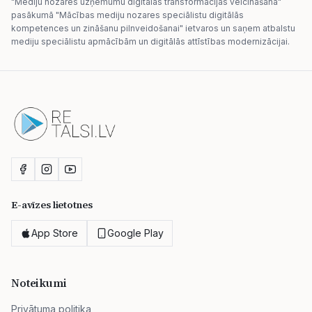
"Mediju nozares uzņēmumu digitālās transformācijas veicināšana"
pasākumā "Mācības mediju nozares speciālistu digitālās
kompetences un zināšanu pilnveidošanai" ietvaros un saņem atbalstu
mediju speciālistu apmācībām un digitālās attīstības modernizācijai.
E-avīzes lietotnes
App Store
Google Play
Noteikumi
Privātuma politika