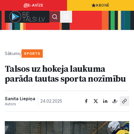
E-AVĪZE
ABONĒ
Ielogoties
Ziņo
App Store
Google Play
Sākums
/
SPORTS
Talsos uz hokeja laukuma
Ziņas
parāda tautas sporta nozīmību
Sabiedrība
Sanita Liepiņa
24.02.2025
Autors
Dzīvesstils
Sports