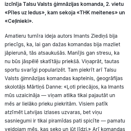
izcīnīja Talsu Valsts ģimnāzijas komanda, 2. vietu
Politiskā reklāma
«Pīles uz ledus», kam sekoja «THK meitenes» un
«Ceļinieki».
Par mums
Amatieru turnīra ideja autors Imants Ziediņš bija
Kontakti
priecīgs, ka, lai gan dažas komandas bija mazliet
Ziņo redakcijai
jāpierunā, tās atsaukušās. Manījis gan stresu, ka
nu būs jāspēlē skatītāju priekšā. Viņaprāt, tautas
sportu svarīgi popularizēt. Tam piekrīt arī Talsu
Facebook
Instagram
YouTube
Valsts ģimnāzijas komandas kapteinis, ģeogrāfijas
skolotājs Mārtiņš Danne: «Ļoti priecājos, ka Imants
E-avīze
Abonē
mūs uzaicināja — viņam atlika tikai pajautāt un
mēs ar lielāko prieku piekritām. Visiem patīk
atzīmēt Latvijas izlases uzvaras, bet viņu
sasniegumi ir tikai piramīdas pati spicīte — pamatu
veidojam mēs, kas seko un jūt līdzi.» Arī komandas