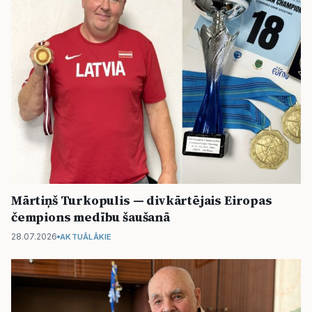
Mārtiņš Turkopulis — divkārtējais Eiropas
čempions medību šaušanā
28.07.2026
AKTUĀLĀKIE