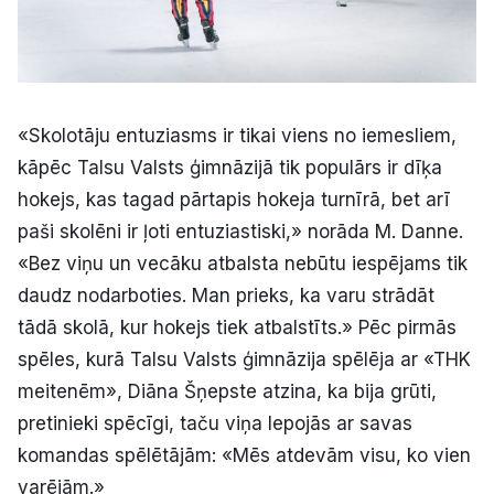
«Skolotāju entuziasms ir tikai viens no iemesliem,
kāpēc Talsu Valsts ģimnāzijā tik populārs ir dīķa
hokejs, kas tagad pārtapis hokeja turnīrā, bet arī
paši skolēni ir ļoti entuziastiski,» norāda M. Danne.
«Bez viņu un vecāku atbalsta nebūtu iespējams tik
daudz nodarboties. Man prieks, ka varu strādāt
tādā skolā, kur hokejs tiek atbalstīts.» Pēc pirmās
spēles, kurā Talsu Valsts ģimnāzija spēlēja ar «THK
meitenēm», Diāna Šņepste atzina, ka bija grūti,
pretinieki spēcīgi, taču viņa lepojās ar savas
komandas spēlētājām: «Mēs atdevām visu, ko vien
varējām.»