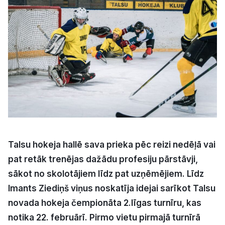
Kultūra
Bizness
Video
Vieta
Talsu hokeja hallē sava prieka pēc reizi nedēļā vai
pat retāk trenējas dažādu profesiju pārstāvji,
Sludinājumi
sākot no skolotājiem līdz pat uzņēmējiem. Līdz
Pasākumi
Imants Ziediņš viņus noskatīja idejai sarīkot Talsu
novada hokeja čempionāta 2.līgas turnīru, kas
Reklāma
notika 22. februārī. Pirmo vietu pirmajā turnīrā