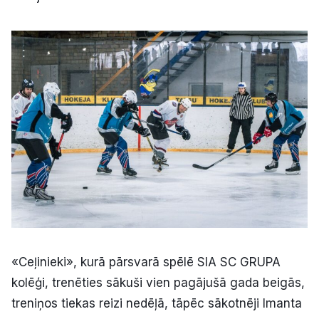
«Ceļinieki», kurā pārsvarā spēlē SIA SC GRUPA
kolēģi, trenēties sākuši vien pagājušā gada beigās,
treniņos tiekas reizi nedēļā, tāpēc sākotnēji Imanta