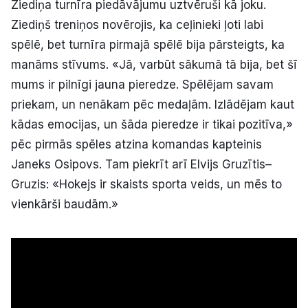
Ziediņa turnīra piedāvājumu uztvēruši kā joku.
Ziediņš treniņos novērojis, ka ceļinieki ļoti labi
spēlē, bet turnīra pirmajā spēlē bija pārsteigts, ka
manāms stīvums. «Jā, varbūt sākumā tā bija, bet šī
mums ir pilnīgi jauna pieredze. Spēlējam savam
priekam, un nenākam pēc medaļām. Izlādējam kaut
kādas emocijas, un šāda pieredze ir tikai pozitīva,»
pēc pirmās spēles atzina komandas kapteinis
Janeks Osipovs. Tam piekrīt arī Elvijs Gruzītis–
Gruzis: «Hokejs ir skaists sporta veids, un mēs to
vienkārši baudām.»