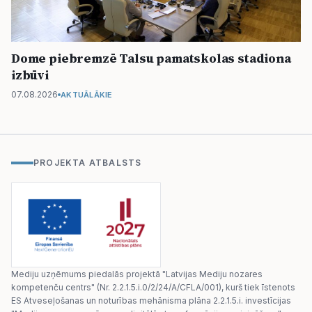
Dome piebremzē Talsu pamatskolas stadiona
izbūvi
07.08.2026
AKTUĀLĀKIE
PROJEKTA ATBALSTS
Mediju uzņēmums piedalās projektā "Latvijas Mediju nozares
kompetenču centrs" (Nr. 2.2.1.5.i.0/2/24/A/CFLA/001), kurš tiek īstenots
ES Atveseļošanas un noturības mehānisma plāna 2.2.1.5.i. investīcijas