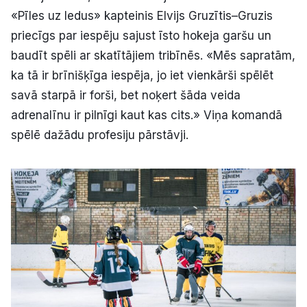
«Pīles uz ledus» kapteinis Elvijs Gruzītis–Gruzis
priecīgs par iespēju sajust īsto hokeja garšu un
baudīt spēli ar skatītājiem tribīnēs. «Mēs sapratām,
ka tā ir brīnišķīga iespēja, jo iet vienkārši spēlēt
savā starpā ir forši, bet noķert šāda veida
adrenalīnu ir pilnīgi kaut kas cits.» Viņa komandā
spēlē dažādu profesiju pārstāvji.