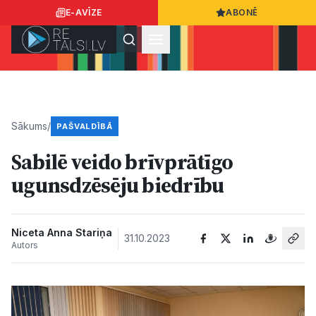
E-AVĪZE
ABONĒ
Ielogoties
Ziņo
App Store
Google Play
Sākums
/
PAŠVALDĪBĀ
Sabilē veido brīvprātīgo
Ziņas
ugunsdzēsēju biedrību
Sabiedrība
Niceta Anna Stariņa
31.10.2023
Autors
Dzīvesstils
Sports