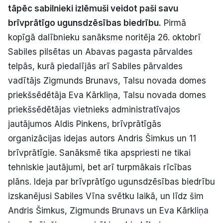
tāpēc sabilnieki izlēmuši veidot paši savu
Politiskā reklāma
brīvprātīgo ugunsdzēsības biedrību.
Pirmā
Par mums
kopīgā dalībnieku sanāksme noritēja 26. oktobrī
Sabiles pilsētas un Abavas pagasta pārvaldes
Kontakti
telpās, kurā piedalījās arī Sabiles pārvaldes
vadītājs Zigmunds Brunavs, Talsu novada domes
Ziņo redakcijai
priekšsēdētāja Eva Kārkliņa, Talsu novada domes
priekšsēdētājas vietnieks administratīvajos
jautājumos Aldis Pinkens, brīvprātīgās
Facebook
Instagram
YouTube
organizācijas idejas autors Andris Šimkus un 11
brīvprātīgie. Sanāksmē tika apspriesti ne tikai
E-avīze
Abonē
tehniskie jautājumi, bet arī turpmākais rīcības
plāns. Ideja par brīvprātīgo ugunsdzēsības biedrību
izskanējusi Sabiles Vīna svētku laikā, un līdz šim
Andris Šimkus, Zigmunds Brunavs un Eva Kārkliņa