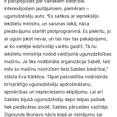
ir parūpējušies par vairākiem biedrībai
interesējošiem jautājumiem, piemēram –
ugunsdzēsēju auto. “Es satikos ar iepriekšējo
iekšlietu ministru, un sarunas laikā, nāca
piedāvājums startēt pilotprogrammā. Es piekritu, jo
ar uguni jokot nevar, un tas nav tas pakalpojums,
ar ko vietējie iedzīvotāji varētu gaidīt. Tā nu
iekšlietu ministrija nodod valdījumā ugunsdzēsības
mašīnu. Ja tiks nodibināta organizācija Sabilē, tad
mēs šo mašīnu novirzīsim tieši Sabiles biedrībai,”
stāsta Eva Kārkliņa. Tāpat pašvaldība nodrošinās
brīvprātīgo ugunsdzēsēju apdrošināšanu,
apmācības un nepieciešamo ekipējumu. Lai arī
Sabiles bijušā ugunsdzēsēju depo telpas pašlaik
tiek piedāvātas izsolē, Sabiles pārvaldes vadītājs
Zigmunds Brunavs nācis klajā ar risinājumu šai