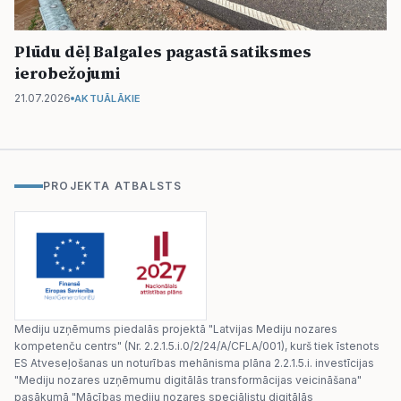
Plūdu dēļ Balgales pagastā satiksmes
ierobežojumi
21.07.2026
AKTUĀLĀKIE
PROJEKTA ATBALSTS
Mediju uzņēmums piedalās projektā "Latvijas Mediju nozares
kompetenču centrs" (Nr. 2.2.1.5.i.0/2/24/A/CFLA/001), kurš tiek īstenots
ES Atveseļošanas un noturības mehānisma plāna 2.2.1.5.i. investīcijas
"Mediju nozares uzņēmumu digitālās transformācijas veicināšana"
pasākumā "Mācības mediju nozares speciālistu digitālās