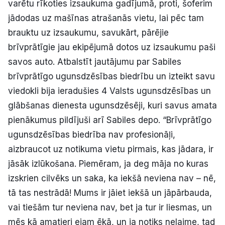
varētu rīkoties izsaukuma gadījumā, proti, šoferim
jādodas uz mašīnas atrašanās vietu, lai pēc tam
brauktu uz izsaukumu, savukārt, pārējie
brīvprātīgie jau ekipējumā dotos uz izsaukumu paši
savos auto. Atbalstīt jautājumu par Sabiles
brīvprātīgo ugunsdzēsības biedrību un izteikt savu
viedokli bija ieradušies 4 Valsts ugunsdzēsības un
glābšanas dienesta ugunsdzēsēji, kuri savus amata
pienākumus pildījuši arī Sabiles depo. “Brīvprātīgo
ugunsdzēsības biedrība nav profesionāļi,
aizbraucot uz notikuma vietu pirmais, kas jādara, ir
jāsāk izlūkošana. Piemēram, ja deg māja no kuras
izskrien cilvēks un saka, ka iekšā neviena nav – nē,
tā tas nestrādā! Mums ir jāiet iekšā un jāpārbauda,
vai tiešām tur neviena nav, bet ja tur ir liesmas, un
mēs kā amatieri ejam ēkā, un ja notiks nelaime, tad