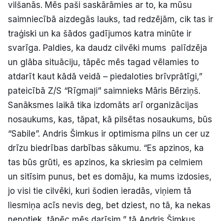
vilšanās. Mēs paši saskārāmies ar to, ka mūsu
saimniecībā aizdegās lauks, tad redzējām, cik tas ir
traģiski un ka šādos gadījumos katra minūte ir
svarīga. Paldies, ka daudz cilvēki mums palīdzēja
un glāba situāciju, tāpēc mēs tagad vēlamies to
atdarīt kaut kādā veidā – piedaloties brīvprātīgi,”
pateicībā Z/S “Rīgmaļi” saimnieks Māris Bērziņš.
Sanāksmes laikā tika izdomāts arī organizācijas
nosaukums, kas, tāpat, kā pilsētas nosaukums, būs
“Sabile”. Andris Šimkus ir optimisma pilns un cer uz
drīzu biedrības darbības sākumu. “Es apzinos, ka
tas būs grūti, es apzinos, ka skriesim pa celmiem
un sitīsim punus, bet es domāju, ka mums izdosies,
jo visi tie cilvēki, kuri šodien ieradās, viņiem tā
liesmiņa acīs nevis deg, bet dziest, no tā, ka nekas
nenotiek, tāpēc mēs darīsim,” tā Andris Šimkus.