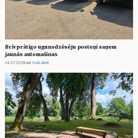
Brīvprātīgo ugunsdzēsēju posteņi saņem
jaunās automašīnas
24.07.2026
AKTUĀLĀKIE