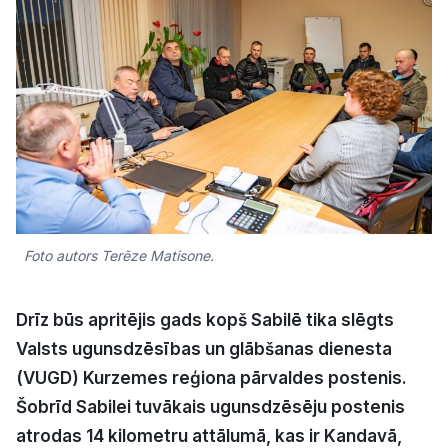
Kultūra
Bizness
Video
Vieta
Foto autors Terēze Matisone.
Sludinājumi
Drīz būs apritējis gads kopš Sabilē tika slēgts
Valsts ugunsdzēsības un glābšanas dienesta
Pasākumi
(VUGD) Kurzemes reģiona pārvaldes postenis.
Šobrīd Sabilei tuvākais ugunsdzēsēju postenis
Reklāma
atrodas 14 kilometru attālumā, kas ir Kandavā,