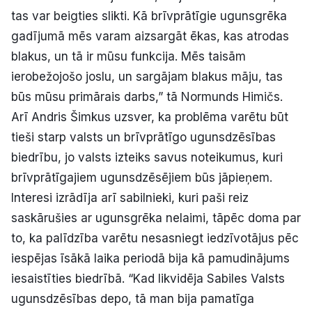
tas var beigties slikti. Kā brīvprātīgie ugunsgrēka
gadījumā mēs varam aizsargāt ēkas, kas atrodas
blakus, un tā ir mūsu funkcija. Mēs taisām
ierobežojošo joslu, un sargājam blakus māju, tas
būs mūsu primārais darbs,” tā Normunds Himičs.
Arī Andris Šimkus uzsver, ka problēma varētu būt
tieši starp valsts un brīvprātīgo ugunsdzēsības
biedrību, jo valsts izteiks savus noteikumus, kuri
brīvprātīgajiem ugunsdzēsējiem būs jāpieņem.
Interesi izrādīja arī sabilnieki, kuri paši reiz
saskārušies ar ugunsgrēka nelaimi, tāpēc doma par
to, ka palīdzība varētu nesasniegt iedzīvotājus pēc
iespējas īsākā laika periodā bija kā pamudinājums
iesaistīties biedrībā. “Kad likvidēja Sabiles Valsts
ugunsdzēsības depo, tā man bija pamatīga