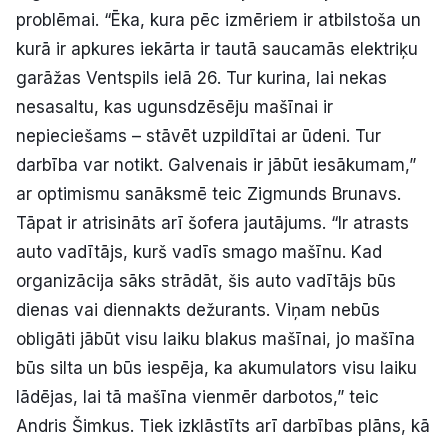
problēmai. “Ēka, kura pēc izmēriem ir atbilstoša un
kurā ir apkures iekārta ir tautā saucamās elektriķu
garāžas Ventspils ielā 26. Tur kurina, lai nekas
nesasaltu, kas ugunsdzēsēju mašīnai ir
nepieciešams – stāvēt uzpildītai ar ūdeni. Tur
darbība var notikt. Galvenais ir jābūt iesākumam,”
ar optimismu sanāksmē teic Zigmunds Brunavs.
Tāpat ir atrisināts arī šofera jautājums. “Ir atrasts
auto vadītājs, kurš vadīs smago mašīnu. Kad
organizācija sāks strādāt, šis auto vadītājs būs
dienas vai diennakts dežurants. Viņam nebūs
obligāti jābūt visu laiku blakus mašīnai, jo mašīna
būs silta un būs iespēja, ka akumulators visu laiku
lādējas, lai tā mašīna vienmēr darbotos,” teic
Andris Šimkus. Tiek izklāstīts arī darbības plāns, kā