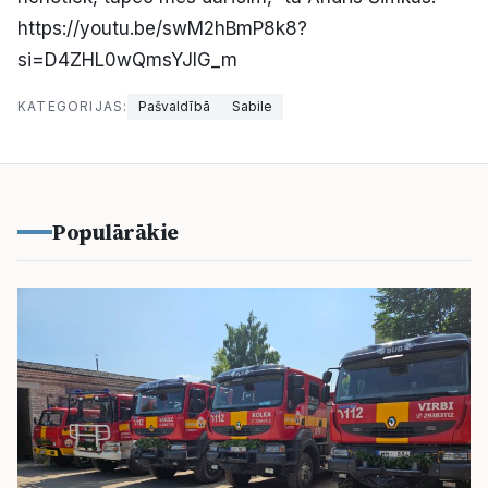
https://youtu.be/swM2hBmP8k8?
si=D4ZHL0wQmsYJIG_m
KATEGORIJAS:
Pašvaldībā
Sabile
Populārākie