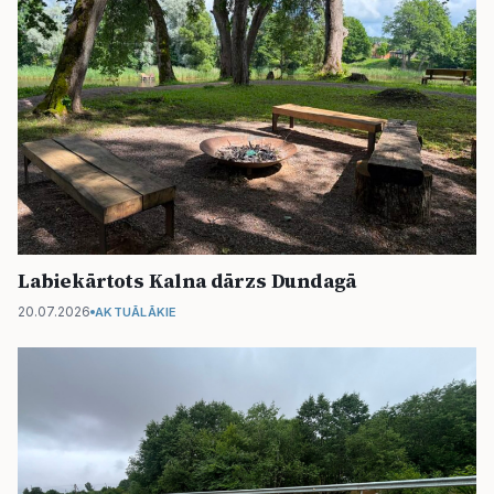
Labiekārtots Kalna dārzs Dundagā
20.07.2026
AKTUĀLĀKIE