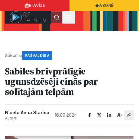
E-AVĪZE
ABONĒ
Ielogoties
Ziņo
App Store
Google Play
Sākums
/
PAŠVALDĪBĀ
Sabiles brīvprātīgie
Ziņas
ugunsdzēsēji cīnās par
solītajām telpām
Sabiedrība
Dzīvesstils
Niceta Anna Stariņa
16.09.2024
Autors
Sports