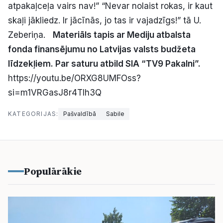
atpakaļceļa vairs nav!” “Nevar nolaist rokas, ir kaut
skaļi jākliedz. Ir jācīnās, jo tas ir vajadzīgs!” tā U.
Zeberiņa.
Materiāls tapis ar Mediju atbalsta
fonda finansējumu no Latvijas valsts budžeta
līdzekļiem. Par saturu atbild SIA “TV9 Pakalni”.
https://youtu.be/ORXG8UMFOss?
si=m1VRGasJ8r4TIh3Q
KATEGORIJAS:
Pašvaldībā
Sabile
Populārākie