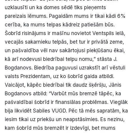
uzklausīti un ka domes sēdē tiks pieņemts
pareizais lēmums. Pagaidām mums ir tikai kādi 6%
cerība, ka mums telpas kādreiz patiešām būs.
Šobrīd risinājums ir mašīnu novietot Ventspils ielā,
vecajās sakarnieku telpās, bet tur ir privātā zeme,
un pašvaldība vēl nav sakārtojusi piekļūšanu ēkai,
kā arī nodevusi biedrībai telpu nomu,” stāsta J.
Bogdanovs. Biedrība paguvusi uzrakstīt arī vēstuli
valsts Prezidentam, uz ko šobrīd gaida atbildi.
Vaicājot, kāpēc biedrībai tik daudz šķēršļu, Jānis
Bogdanovs atbild: “Varbūt mūs bremzē tāpēc, ka
pašvaldībai šobrīd ir finansiālas problēmas. Vieglāk
bija likvidēt Sabiles VUGD. Pēc tā mēs sapratām, ka
iesim tikai uz priekšu un neapstāsimies. Es nezinu,
kam šobrīd mūs bremzēt ir izdevīgi, bet mums