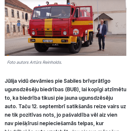
Kultūra
Bizness
Video
Foto autors Artūrs Reinholds.
Vieta
Jūlija vidū devāmies pie Sabiles brīvprātīgo
ugunsdzēsēju biedrības (BUB), lai kopīgi atzīmētu
Sludinājumi
to, ka biedrība tikusi pie jauna ugunsdzēsēju
auto. Taču 12. septembrī satikšanās reize vairs uz
Pasākumi
ne tik pozitīvas nots, jo pašvaldība vēl aiz vien
Reklāma
nav piešķīrusi nepieciešamās telpas, kur