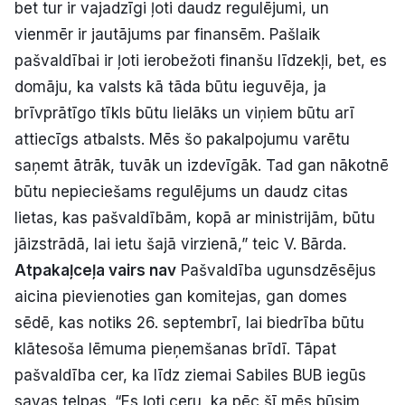
bet tur ir vajadzīgi ļoti daudz regulējumi, un
vienmēr ir jautājums par finansēm. Pašlaik
pašvaldībai ir ļoti ierobežoti finanšu līdzekļi, bet, es
domāju, ka valsts kā tāda būtu ieguvēja, ja
brīvprātīgo tīkls būtu lielāks un viņiem būtu arī
attiecīgs atbalsts. Mēs šo pakalpojumu varētu
saņemt ātrāk, tuvāk un izdevīgāk. Tad gan nākotnē
būtu nepieciešams regulējums un daudz citas
lietas, kas pašvaldībām, kopā ar ministrijām, būtu
jāizstrādā, lai ietu šajā virzienā,” teic V. Bārda.
Atpakaļceļa vairs nav
Pašvaldība ugunsdzēsējus
aicina pievienoties gan komitejas, gan domes
sēdē, kas notiks 26. septembrī, lai biedrība būtu
klātesoša lēmuma pieņemšanas brīdī. Tāpat
pašvaldība cer, ka līdz ziemai Sabiles BUB iegūs
savas telpas. “Es ļoti ceru, ka pēc šī mēs būsim