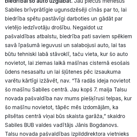
biedrībai šo auto uzglabāt.
Jau piecus mēnešus
Politiskā reklāma
Sabiles brīvprātīgie ugunsdzēsēji cīnās par to, lai
biedrība spētu pastāvīgi darboties un gādāt par
Par mums
vietējo iedzīvotāju drošību. Negaidot uz
pašvaldības atbalstu, biedrība pati saviem spēkiem
Kontakti
savā īpašumā ieguvusi un salabojusi auto, lai tas
būtu tehniski labā stāvoklī, taču vieta, kur šo auto
Ziņo redakcijai
novietot, lai ziemas laikā mašīnas cisternā esošais
ūdens nesasaltu un lai šļūtenes pēc izsaukuma
Facebook
Instagram
YouTube
varētu kārtīgi izžāvēt, nav. “Tā radās ideja novietot
šo mašīnu Sabiles centrā. Jau kopš 7. maija Talsu
E-avīze
Abonē
novada pašvaldība nav mums piešķīrusi telpas, kur
šo mašīnu novietot, tāpēc mēs izdomājām, ka
pilsētas centrā viņai būs skaista garāža,” skaidro
Sabiles BUB valdes vadītājs Jānis Bogdanovs.
Talsu novada pašvaldības izpilddirektora vietnieks