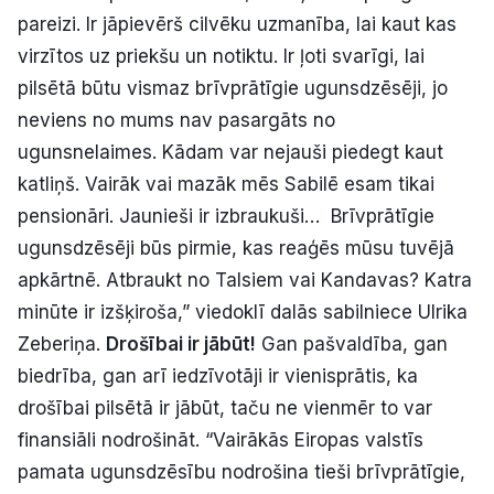
pareizi. Ir jāpievērš cilvēku uzmanība, lai kaut kas
virzītos uz priekšu un notiktu. Ir ļoti svarīgi, lai
pilsētā būtu vismaz brīvprātīgie ugunsdzēsēji, jo
neviens no mums nav pasargāts no
ugunsnelaimes. Kādam var nejauši piedegt kaut
katliņš. Vairāk vai mazāk mēs Sabilē esam tikai
pensionāri. Jaunieši ir izbraukuši… Brīvprātīgie
ugunsdzēsēji būs pirmie, kas reaģēs mūsu tuvējā
apkārtnē. Atbraukt no Talsiem vai Kandavas? Katra
minūte ir izšķiroša,” viedoklī dalās sabilniece Ulrika
Zeberiņa.
Drošībai ir jābūt!
Gan pašvaldība, gan
biedrība, gan arī iedzīvotāji ir vienisprātis, ka
drošībai pilsētā ir jābūt, taču ne vienmēr to var
finansiāli nodrošināt. “Vairākās Eiropas valstīs
pamata ugunsdzēsību nodrošina tieši brīvprātīgie,