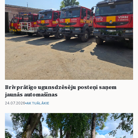
Brīvprātīgo ugunsdzēsēju posteņi saņem
jaunās automašīnas
24.07.2026
AKTUĀLĀKIE