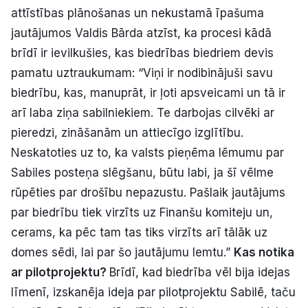
attīstības plānošanas un nekustamā īpašuma
jautājumos Valdis Bārda atzīst, ka procesi kādā
brīdī ir ievilkušies, kas biedrības biedriem devis
pamatu uztraukumam: “Viņi ir nodibinājuši savu
biedrību, kas, manuprāt, ir ļoti apsveicami un tā ir
arī laba ziņa sabilniekiem. Te darbojas cilvēki ar
pieredzi, zināšanām un attiecīgo izglītību.
Neskatoties uz to, ka valsts pieņēma lēmumu par
Sabiles posteņa slēgšanu, būtu labi, ja šī vēlme
rūpēties par drošību nepazustu. Pašlaik jautājums
par biedrību tiek virzīts uz Finanšu komiteju un,
cerams, ka pēc tam tas tiks virzīts arī tālāk uz
domes sēdi, lai par šo jautājumu lemtu.”
Kas notika
ar pilotprojektu?
Brīdī, kad biedrība vēl bija idejas
līmenī, izskanēja ideja par pilotprojektu Sabilē, taču