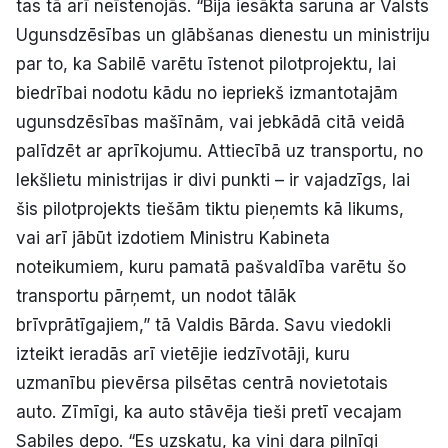
tas tā arī neīstenojās. “Bija iesākta saruna ar Valsts
Ugunsdzēsības un glābšanas dienestu un ministriju
par to, ka Sabilē varētu īstenot pilotprojektu, lai
biedrībai nodotu kādu no iepriekš izmantotajām
ugunsdzēsības mašīnām, vai jebkādā citā veidā
palīdzēt ar aprīkojumu. Attiecībā uz transportu, no
Iekšlietu ministrijas ir divi punkti – ir vajadzīgs, lai
šis pilotprojekts tiešām tiktu pieņemts kā likums,
vai arī jābūt izdotiem Ministru Kabineta
noteikumiem, kuru pamatā pašvaldība varētu šo
transportu pārņemt, un nodot tālāk
brīvprātīgajiem,” tā Valdis Bārda. Savu viedokli
izteikt ieradās arī vietējie iedzīvotāji, kuru
uzmanību pievērsa pilsētas centrā novietotais
auto. Zīmīgi, ka auto stāvēja tieši pretī vecajam
Sabiles depo. “Es uzskatu, ka viņi dara pilnīgi