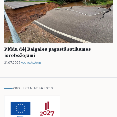
Plūdu dēļ Balgales pagastā satiksmes
ierobežojumi
21.07.2026
AKTUĀLĀKIE
PROJEKTA ATBALSTS