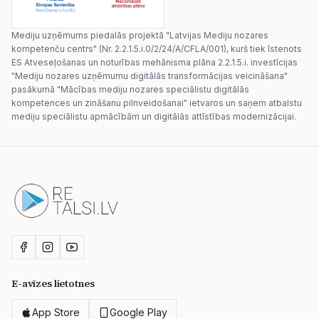
Mediju uzņēmums piedalās projektā "Latvijas Mediju nozares
kompetenču centrs" (Nr. 2.2.1.5.i.0/2/24/A/CFLA/001), kurš tiek īstenots
ES Atveseļošanas un noturības mehānisma plāna 2.2.1.5.i. investīcijas
"Mediju nozares uzņēmumu digitālās transformācijas veicināšana"
pasākumā "Mācības mediju nozares speciālistu digitālās
kompetences un zināšanu pilnveidošanai" ietvaros un saņem atbalstu
mediju speciālistu apmācībām un digitālās attīstības modernizācijai.
E-avīzes lietotnes
App Store
Google Play