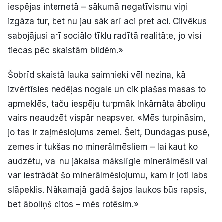
iespējas internetā – sākumā negatīvismu viņi
izgāza tur, bet nu jau sāk arī aci pret aci. Cilvēkus
sabojājusi arī sociālo tīklu radītā realitāte, jo visi
tiecas pēc skaistām bildēm.»
Šobrīd skaistā lauka saimnieki vēl nezina, kā
izvērtīsies nedēļas nogale un cik plašas masas to
apmeklēs, taču iespēju turpmāk Inkārnāta āboliņu
vairs neaudzēt vispār neapsver. «Mēs turpināsim,
jo tas ir zaļmēslojums zemei. Šeit, Dundagas pusē,
zemes ir tukšas no minerālmēsliem – lai kaut ko
audzētu, vai nu jākaisa mākslīgie minerālmēsli vai
var iestrādāt šo minerālmēslojumu, kam ir ļoti labs
slāpeklis. Nākamajā gadā šajos laukos būs rapsis,
bet āboliņš citos – mēs rotēsim.»