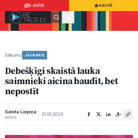
E-AVĪZE
ABONĒ
Ielogoties
Ziņo
App Store
Google Play
Sākums
/
JAUNĀKIE
Debešķīgi skaistā lauka
Ziņas
saimnieki aicina baudīt, bet
nepostīt
Sabiedrība
Dzīvesstils
Sanita Liepiņa
31.05.2024
Autors
Sports