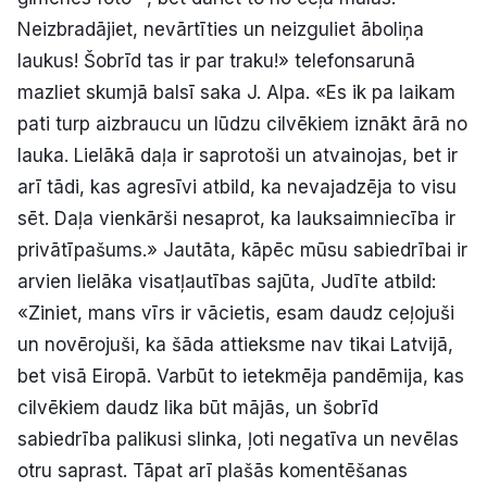
Neizbradājiet, nevārtīties un neizguliet āboliņa
laukus! Šobrīd tas ir par traku!» telefonsarunā
mazliet skumjā balsī saka J. Alpa. «Es ik pa laikam
pati turp aizbraucu un lūdzu cilvēkiem iznākt ārā no
lauka. Lielākā daļa ir saprotoši un atvainojas, bet ir
arī tādi, kas agresīvi atbild, ka nevajadzēja to visu
sēt. Daļa vienkārši nesaprot, ka lauksaimniecība ir
privātīpašums.» Jautāta, kāpēc mūsu sabiedrībai ir
arvien lielāka visatļautības sajūta, Judīte atbild:
«Ziniet, mans vīrs ir vācietis, esam daudz ceļojuši
un novērojuši, ka šāda attieksme nav tikai Latvijā,
bet visā Eiropā. Varbūt to ietekmēja pandēmija, kas
cilvēkiem daudz lika būt mājās, un šobrīd
sabiedrība palikusi slinka, ļoti negatīva un nevēlas
otru saprast. Tāpat arī plašās komentēšanas