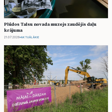
Plūdos Talsu novada muzejs zaudējis daļu
krājuma
21.07.2026
AKTUĀLĀKIE