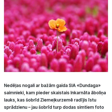
Kultūra
Bizness
Video
Vieta
Sludinājumi
Nedēļas nogali ar bažām gaida SIA «Dundaga»
Pasākumi
saimnieki, kam pieder skaistais Inkarnāta āboliņa
lauks, kas šobrīd Ziemeļkurzemē radījis īstu
Reklāma
sprādzienu – jau šobrīd turp dodas simtiem foto