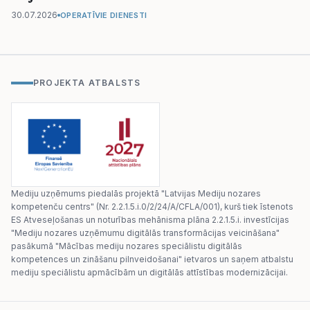
30.07.2026
OPERATĪVIE DIENESTI
PROJEKTA ATBALSTS
Mediju uzņēmums piedalās projektā "Latvijas Mediju nozares
kompetenču centrs" (Nr. 2.2.1.5.i.0/2/24/A/CFLA/001), kurš tiek īstenots
ES Atveseļošanas un noturības mehānisma plāna 2.2.1.5.i. investīcijas
"Mediju nozares uzņēmumu digitālās transformācijas veicināšana"
pasākumā "Mācības mediju nozares speciālistu digitālās
kompetences un zināšanu pilnveidošanai" ietvaros un saņem atbalstu
mediju speciālistu apmācībām un digitālās attīstības modernizācijai.