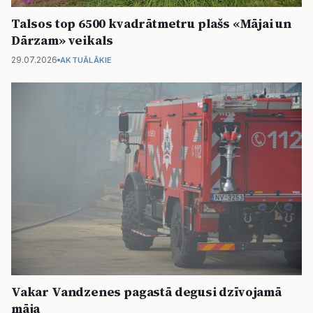
Talsos top 6500 kvadrātmetru plašs «Mājai un
Dārzam» veikals
29.07.2026
AKTUĀLĀKIE
Vakar Vandzenes pagastā degusi dzīvojamā
māja