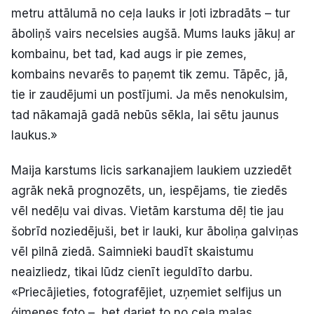
metru attālumā no ceļa lauks ir ļoti izbradāts – tur
āboliņš vairs necelsies augšā. Mums lauks jākuļ ar
kombainu, bet tad, kad augs ir pie zemes,
kombains nevarēs to paņemt tik zemu. Tāpēc, jā,
tie ir zaudējumi un postījumi. Ja mēs nenokulsim,
tad nākamajā gadā nebūs sēkla, lai sētu jaunus
laukus.»
Maija karstums licis sarkanajiem laukiem uzziedēt
agrāk nekā prognozēts, un, iespējams, tie ziedēs
vēl nedēļu vai divas. Vietām karstuma dēļ tie jau
šobrīd noziedējuši, bet ir lauki, kur āboliņa galviņas
vēl pilnā ziedā. Saimnieki baudīt skaistumu
neaizliedz, tikai lūdz cienīt ieguldīto darbu.
«Priecājieties, fotografējiet, uzņemiet selfijus un
ģimenes foto –, bet dariet to no ceļa malas.