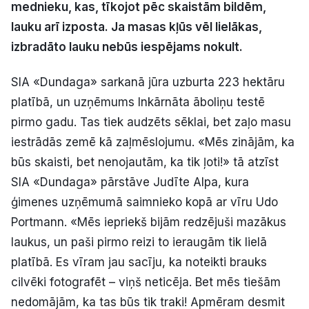
mednieku, kas, tīkojot pēc skaistām bildēm,
Politiskā reklāma
lauku arī izposta. Ja masas kļūs vēl lielākas,
izbradāto lauku nebūs iespējams nokult.
Par mums
SIA «Dundaga» sarkanā jūra uzburta 223 hektāru
Kontakti
platībā, un uzņēmums Inkārnāta āboliņu testē
pirmo gadu. Tas tiek audzēts sēklai, bet zaļo masu
Ziņo redakcijai
iestrādās zemē kā zaļmēslojumu. «Mēs zinājām, ka
būs skaisti, bet nenojautām, ka tik ļoti!» tā atzīst
Facebook
Instagram
YouTube
SIA «Dundaga» pārstāve Judīte Alpa, kura
ģimenes uzņēmumā saimnieko kopā ar vīru Udo
E-avīze
Abonē
Portmann. «Mēs iepriekš bijām redzējuši mazākus
laukus, un paši pirmo reizi to ieraugām tik lielā
platībā. Es vīram jau sacīju, ka noteikti brauks
cilvēki fotografēt – viņš neticēja. Bet mēs tiešām
nedomājām, ka tas būs tik traki! Apmēram desmit