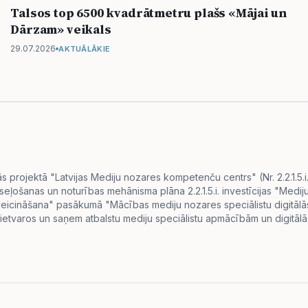
Talsos top 6500 kvadrātmetru plašs «Mājai un
Dārzam» veikals
29.07.2026
AKTUĀLĀKIE
projektā "Latvijas Mediju nozares kompetenču centrs" (Nr. 2.2.1.5.
eseļošanas un noturības mehānisma plāna 2.2.1.5.i. investīcijas "Me
s veicināšana" pasākumā "Mācības mediju nozares speciālistu digitā
ietvaros un saņem atbalstu mediju speciālistu apmācībām un digitālās