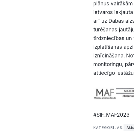
plānus vairākām 
ietvaros iekļaut
arī uz Dabas aizs
turēšanas jautāj
tirdzniecības un
izplatīšanas apz
iznīcināšana. Not
monitoringu, pār
attiecīgo iestāžu
#SIF_MAF2023
KATEGORIJAS:
Aktu