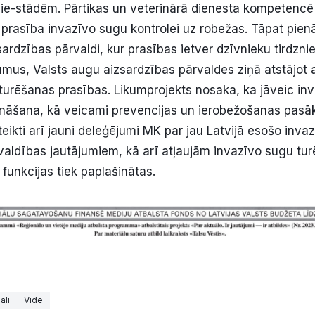
ie-stādēm. Pārtikas un veterinārā dienesta kompetencē
a prasība invazīvo sugu kontrolei uz robežas. Tāpat pien
ardzības pārvaldi, kur prasības ietver dzīvnieku tirdzni
umus, Valsts augu aizsardzības pārvaldes ziņā atstājot
 turēšanas prasības. Likumprojekts nosaka, ka jāveic in
ināšana, kā veicami prevencijas un ierobežošanas pasāk
eikti arī jauni deleģējumi MK par jau Latvijā esošo inva
valdības jautājumiem, kā arī atļaujām invazīvo sugu turē
 funkcijas tiek paplašinātas.
āli
Vide