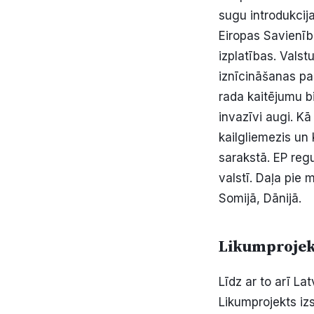
sugu introdukcija
Eiropas Savienīb
izplatības. Vals
iznīcināšanas pa
rada kaitējumu bi
invazīvi augi. Kā
kailgliemezis un
sarakstā. EP reg
valstī. Daļa pie 
Somijā, Dānijā.
Likumprojekt
Līdz ar to arī La
Likumprojekts iz