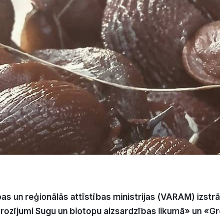
as un reģionālās attīstības ministrijas (VARAM) izstr
Grozījumi Sugu un biotopu aizsardzības likumā» un «G