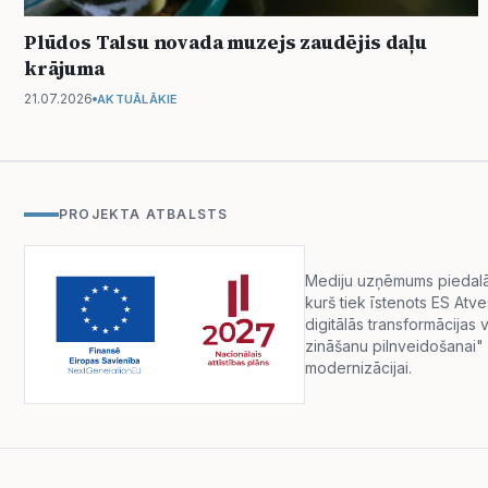
Plūdos Talsu novada muzejs zaudējis daļu
krājuma
21.07.2026
AKTUĀLĀKIE
PROJEKTA ATBALSTS
Mediju uzņēmums piedalās 
kurš tiek īstenots ES Atv
digitālās transformācija
zināšanu pilnveidošanai" 
modernizācijai.