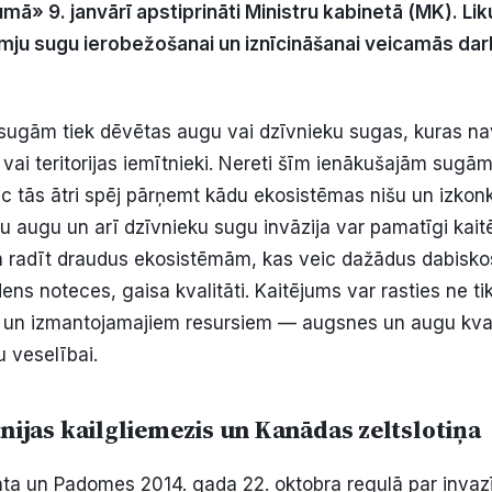
umā» 9. janvārī apstiprināti Ministru kabinetā (MK). L
mju sugu ierobežošanai un iznīcināšanai veicamās dar
sugām tiek dēvētas augu vai dzīvnieku sugas, kuras nav
 vai teritorijas iemītnieki. Nereti šīm ienākušajām sugā
ēc tās ātri spēj pārņemt kādu ekosistēmas nišu un izkonk
 augu un arī dzīvnieku sugu invāzija var pamatīgi kaitē
n radīt draudus ekosistēmām, kas veic dažādus dabisko
ns noteces, gaisa kvalitāti. Kaitējums var rasties ne tik
 un izmantojamajiem resursiem — augsnes un augu kval
 veselībai.
nijas kailgliemezis un Kanādas zeltslotiņa
nta un Padomes 2014. gada 22. oktobra regulā par inva