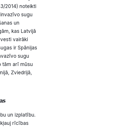
43/2014) noteikti
 invazīvo sugu
ošanas un
gām, kas Latvijā
vesti vairāki
sugas ir Spānijas
invazīvo sugu
no tām arī mūsu
jā, Zviedrijā,
as
bu un izplatību.
kļauj rīcības