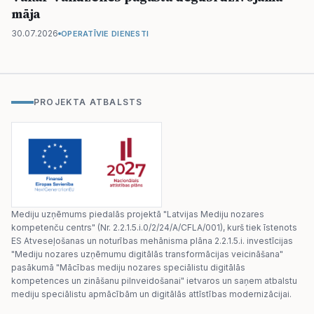
māja
30.07.2026
OPERATĪVIE DIENESTI
PROJEKTA ATBALSTS
Mediju uzņēmums piedalās projektā "Latvijas Mediju nozares
kompetenču centrs" (Nr. 2.2.1.5.i.0/2/24/A/CFLA/001), kurš tiek īstenots
ES Atveseļošanas un noturības mehānisma plāna 2.2.1.5.i. investīcijas
"Mediju nozares uzņēmumu digitālās transformācijas veicināšana"
pasākumā "Mācības mediju nozares speciālistu digitālās
kompetences un zināšanu pilnveidošanai" ietvaros un saņem atbalstu
mediju speciālistu apmācībām un digitālās attīstības modernizācijai.