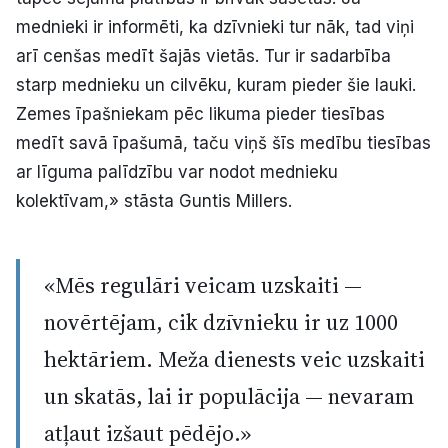
mednieki ir informēti, ka dzīvnieki tur nāk, tad viņi
arī cenšas medīt šajās vietās. Tur ir sadarbība
starp mednieku un cilvēku, kuram pieder šie lauki.
Zemes īpašniekam pēc likuma pieder tiesības
medīt savā īpašumā, taču viņš šīs medību tiesības
ar līguma palīdzību var nodot mednieku
kolektīvam,» stāsta Guntis Millers.
«Mēs regulāri veicam uzskaiti —
novērtējam, cik dzīvnieku ir uz 1000
hektāriem. Meža dienests veic uzskaiti
un skatās, lai ir populācija — nevaram
atļaut izšaut pēdējo.»