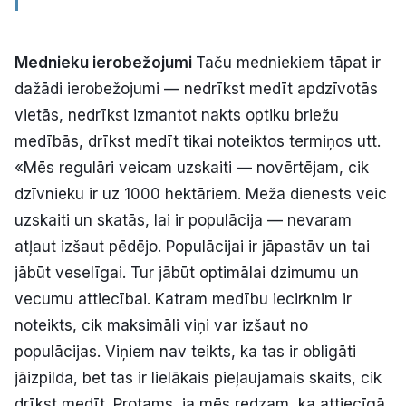
Mednieku ierobežojumi
Taču medniekiem tāpat ir
dažādi ierobežojumi — nedrīkst medīt apdzīvotās
vietās, nedrīkst izmantot nakts optiku briežu
medībās, drīkst medīt tikai noteiktos termiņos utt.
«Mēs regulāri veicam uzskaiti — novērtējam, cik
dzīvnieku ir uz 1000 hektāriem. Meža dienests veic
uzskaiti un skatās, lai ir populācija — nevaram
atļaut izšaut pēdējo. Populācijai ir jāpastāv un tai
jābūt veselīgai. Tur jābūt optimālai dzimumu un
vecumu attiecībai. Katram medību iecirknim ir
noteikts, cik maksimāli viņi var izšaut no
populācijas. Viņiem nav teikts, ka tas ir obligāti
jāizpilda, bet tas ir lielākais pieļaujamais skaits, cik
drīkst medīt. Protams, ja mēs redzam, ka attiecīgā