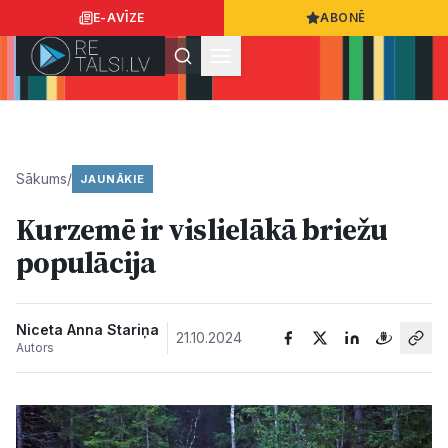
E-AVĪZE
ABONĒ
Ielogoties
Ziņo
App Store
Google Play
Sākums
/
JAUNĀKIE
Kurzemē ir vislielākā briežu
Ziņas
populācija
Sabiedrība
Niceta Anna Stariņa
21.10.2024
Autors
Dzīvesstils
Sports