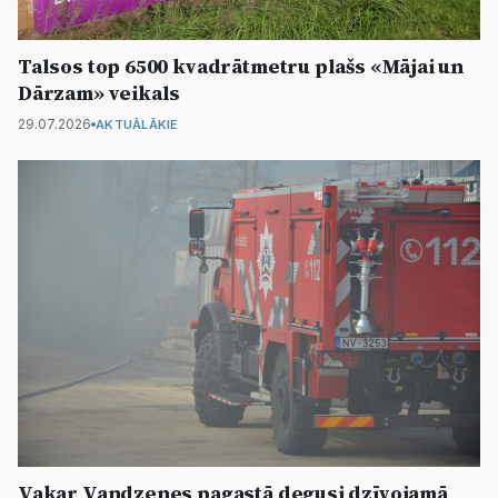
Talsos top 6500 kvadrātmetru plašs «Mājai un
Dārzam» veikals
29.07.2026
AKTUĀLĀKIE
Vakar Vandzenes pagastā degusi dzīvojamā