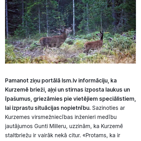
Kultūra
Bizness
Video
Vieta
Pamanot ziņu portālā lsm.lv informāciju, ka
Kurzemē brieži, aļņi un stirnas izposta laukus un
īpašumus, griezāmies pie vietējiem speciālistiem,
Sludinājumi
lai izprastu situācijas nopietnību.
Sazinoties ar
Pasākumi
Kurzemes virsmežniecības inženieri medību
jautājumos Gunti Milleru, uzzinām, ka Kurzemē
Reklāma
staltbriežu ir vairāk nekā citur. «Protams, ka ir