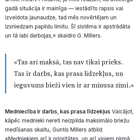
gadā situācija ir mainīga — iestādīts rapsis vai
izveidota jaunaudze, tad mēs novērtējam un
izsniedzam papildu limitu. Šī sistēma ir apstrādāta
un tā labi darbojas,» skaidro G. Millers.
«Tas arī maksā, tas nav tikai prieks.
Tas ir darbs, kas prasa līdzekļus, un
ieguvums bieži vien ir ar mīnusa zīmi.»
Medniecība ir darbs, kas prasa līdzekļus
Vaicājot,
kāpēc mednieki nereti neizpilda maksimālo briežu
medīšanas skaitu, Guntis Millers atbild:
«Medniekiem arī ir prioritātes, un arī viņiem pirmā