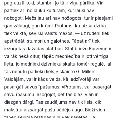
pagrauzti koki, stumbri, jo tā ir viņu pārtika. Viņi
Politiskā reklāma
pārtiek arī no lauku kultūrām, kur lauki nav
nožogoti. Mežs jau arī nav nožogots, tur ir pieejami
Par mums
gan zālaugi, gan krūmi. Protams, ka aizsardzība
Kontakti
tiek veikta, sevišķi valsts mežos, — uz rudeni tiek
apstrādāti stumbri un galotnes. Tāpat arī tiek
Ziņo redakcijai
iežogotas dažādas platības. Staltbriežu Kurzemē ir
vairāk nekā citur, tāpēc medniecība ir ļoti vērtīga
lieta, jo mednieki dzīvnieku skaitu tomēr regulē, lai
Facebook
Instagram
YouTube
tas nebūtu pārlieku liels,» skaidro G. Millers.
Vaicājām, vai ir kāds veids, kā iedzīvotāji var
E-avīze
Abonē
pasargāt savus īpašumus. «Protams, var pasargāt
savu īpašumu iežogojot, bet tas bieži vien ir
diezgan dārgi. Tas zaudējums nav tik liels, cik
maksātu aizsargāt pašu pēdējo augu. Bieži vien
tāpēc sējuma platības ir blīvāk sasētas. Ja