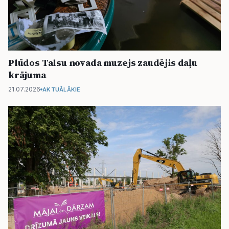
Plūdos Talsu novada muzejs zaudējis daļu
krājuma
21.07.2026
AKTUĀLĀKIE