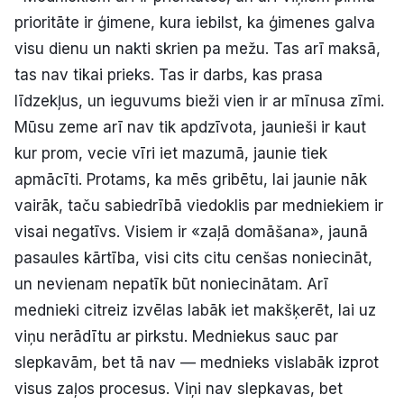
prioritāte ir ģimene, kura iebilst, ka ģimenes galva
visu dienu un nakti skrien pa mežu. Tas arī maksā,
tas nav tikai prieks. Tas ir darbs, kas prasa
līdzekļus, un ieguvums bieži vien ir ar mīnusa zīmi.
Mūsu zeme arī nav tik apdzīvota, jaunieši ir kaut
kur prom, vecie vīri iet mazumā, jaunie tiek
apmācīti. Protams, ka mēs gribētu, lai jaunie nāk
vairāk, taču sabiedrībā viedoklis par medniekiem ir
visai negatīvs. Visiem ir «zaļā domāšana», jaunā
pasaules kārtība, visi cits citu cenšas noniecināt,
un nevienam nepatīk būt noniecinātam. Arī
mednieki citreiz izvēlas labāk iet makšķerēt, lai uz
viņu nerādītu ar pirkstu. Medniekus sauc par
slepkavām, bet tā nav — mednieks vislabāk izprot
visus zaļos procesus. Viņi nav slepkavas, bet