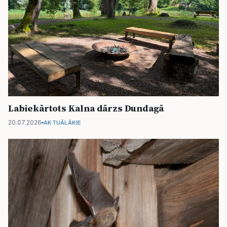
Labiekārtots Kalna dārzs Dundagā
20.07.2026
AKTUĀLĀKIE