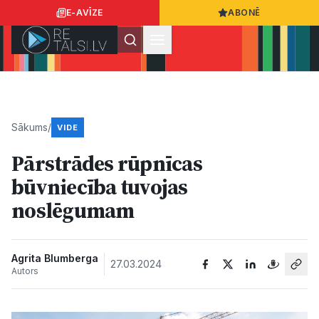
E-AVĪZE
ABONĒ
Ielogoties
Ziņo
App Store
Google Play
Sākums
/
VIDE
Pārstrādes rūpnīcas
Ziņas
būvniecība tuvojas
noslēgumam
Sabiedrība
Dzīvesstils
Agrita Blumberga
27.03.2024
Autors
Sports