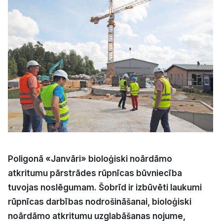
Kultūra
Bizness
Video
Vieta
Sludinājumi
Poligonā «Janvāri» bioloģiski noārdāmo
atkritumu pārstrādes rūpnīcas būvniecība
Pasākumi
tuvojas noslēgumam. Šobrīd ir izbūvēti laukumi
rūpnīcas darbības nodrošināšanai, bioloģiski
Reklāma
noārdāmo atkritumu uzglabāšanas nojume,