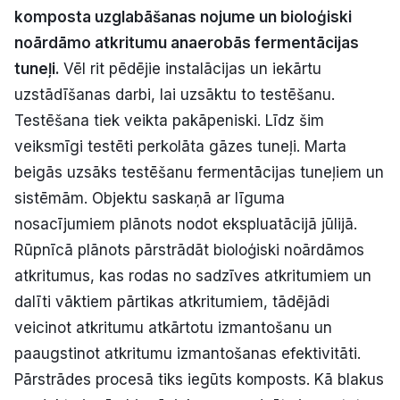
komposta uzglabāšanas nojume un bioloģiski
Politiskā reklāma
noārdāmo atkritumu anaerobās fermentācijas
Par mums
tuneļi.
Vēl rit pēdējie instalācijas un iekārtu
uzstādīšanas darbi, lai uzsāktu to testēšanu.
Kontakti
Testēšana tiek veikta pakāpeniski. Līdz šim
veiksmīgi testēti perkolāta gāzes tuneļi. Marta
Ziņo redakcijai
beigās uzsāks testēšanu fermentācijas tuneļiem un
sistēmām. Objektu saskaņā ar līguma
nosacījumiem plānots nodot ekspluatācijā jūlijā.
Facebook
Instagram
YouTube
Rūpnīcā plānots pārstrādāt bioloģiski noārdāmos
atkritumus, kas rodas no sadzīves atkritumiem un
E-avīze
Abonē
dalīti vāktiem pārtikas atkritumiem, tādējādi
veicinot atkritumu atkārtotu izmantošanu un
paaugstinot atkritumu izmantošanas efektivitāti.
Pārstrādes procesā tiks iegūts komposts. Kā blakus