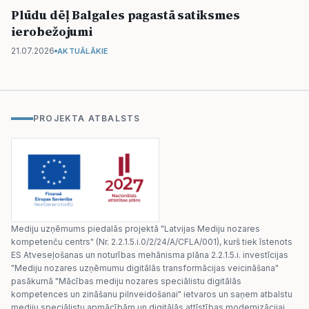
Plūdu dēļ Balgales pagastā satiksmes
ierobežojumi
21.07.2026
AKTUĀLĀKIE
PROJEKTA ATBALSTS
Mediju uzņēmums piedalās projektā "Latvijas Mediju nozares
kompetenču centrs" (Nr. 2.2.1.5.i.0/2/24/A/CFLA/001), kurš tiek īstenots
ES Atveseļošanas un noturības mehānisma plāna 2.2.1.5.i. investīcijas
"Mediju nozares uzņēmumu digitālās transformācijas veicināšana"
pasākumā "Mācības mediju nozares speciālistu digitālās
kompetences un zināšanu pilnveidošanai" ietvaros un saņem atbalstu
mediju speciālistu apmācībām un digitālās attīstības modernizācijai.