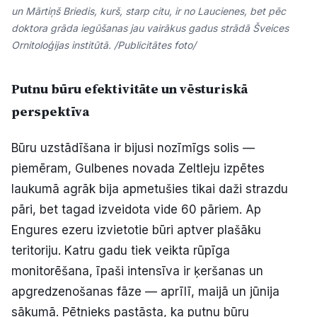
un Mārtiņš Briedis, kurš, starp citu, ir no Laucienes, bet pēc
doktora grāda iegūšanas jau vairākus gadus strādā Šveices
Ornitoloģijas institūtā. /Publicitātes foto/
Putnu būru efektivitāte un vēsturiskā
perspektīva
Būru uzstādīšana ir bijusi nozīmīgs solis —
piemēram, Gulbenes novada Zeltleju izpētes
laukumā agrāk bija apmetušies tikai daži strazdu
pāri, bet tagad izveidota vide 60 pāriem. Ap
Engures ezeru izvietotie būri aptver plašāku
teritoriju. Katru gadu tiek veikta rūpīga
monitorēšana, īpaši intensīva ir ķeršanas un
apgredzenošanas fāze — aprīlī, maijā un jūnija
sākumā. Pētnieks pastāsta, ka putnu būru