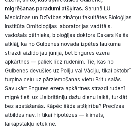
Politiskā reklāma
migrēšanas paradumi atšķiras.
Sarunā LU
Medicīnas un Dzīvības zinātņu fakultātes Bioloģijas
Par mums
institūta Ornitoloģijas laboratorijas vadītājs,
vadošais pētnieks, bioloģijas doktors Oskars Keišs
Kontakti
atklāj, ka no Gulbenes novada izpētes laukuma
strazdi aizlido jau jūnijā, bet Engures ezera
Ziņo redakcijai
apkārtnes — paliek līdz rudenim. Tie, kas no
Gulbenes devušies uz Poliju vai Vāciju, tikai oktobrī
Facebook
Instagram
YouTube
turpina ceļu uz pārziemošanas vietu Britu salās.
Savukārt Engures ezera apkārtnes strazdi rudenī
E-avīze
Abonē
migrē tieši uz Lielbritāniju dažu dienu laikā, turklāt
bez apstāšanās. Kāpēc šāda atšķirība? Precīzas
atbildes nav. Ir tikai hipotēzes — klimats,
laikapstākļu ietekme.