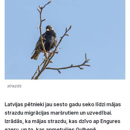
Kultūra
Bizness
Video
Vieta
strazds
Sludinājumi
Latvijas pētnieki jau sesto gadu seko līdzi mājas
Pasākumi
strazdu migrācijas maršrutiem un uzvedībai.
Izrādās, ka mājas strazdu, kas dzīvo ap Engures
Reklāma
ezeru, un to, kas apmetušies Gulbenē,