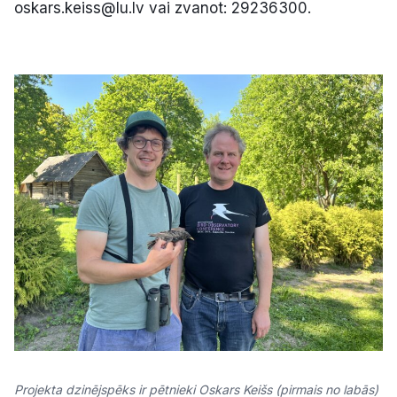
oskars.keiss@lu.lv vai zvanot: 29236300.
Projekta dzinējspēks ir pētnieki Oskars Keišs (pirmais no labās)