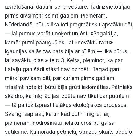
izvietošanai dabā ir sena vēsture. Tādi izvietoti jau
pirms divsimt trīssimt gadiem. Piemēram,
Nīderlandē, būrus lika ļoti pragmātisku apstākļu dēļ
— lai putnus varētu noķert un ēst. «Pagaidīja,
kamēr putni paaugušies, lai «novāktu ražu».
Igaunijas salās tas pats bija ar pīlēm — lika būrus,
lai savāktu olas,» teic O. Keišs, pieminot, ka par
Latviju gan šādi stāsti nav dzirdēti. Tagad gan
mērķi pavisam citi, par kuriem pirms gadiem
trīssimt noteikti būtu bijis grūti iedomāties. Pētnieks
skaidro, ka migrācijas izpēte nav tikai par putniem
— tā palīdz izprast lielākus ekoloģiskos procesus.
Svarīgi saprast, kā un kad putni migrē, lai,
piemēram, nodrošinātu lielāku drošību gaisa
satiksmē. Kā norāda pētnieki, strazdu skaits pēdējo