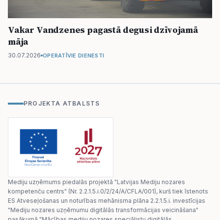
Vakar Vandzenes pagastā degusi dzīvojamā
māja
30.07.2026
OPERATĪVIE DIENESTI
PROJEKTA ATBALSTS
Mediju uzņēmums piedalās projektā "Latvijas Mediju nozares
kompetenču centrs" (Nr. 2.2.1.5.i.0/2/24/A/CFLA/001), kurš tiek īstenots
ES Atveseļošanas un noturības mehānisma plāna 2.2.1.5.i. investīcijas
"Mediju nozares uzņēmumu digitālās transformācijas veicināšana"
pasākumā "Mācības mediju nozares speciālistu digitālās