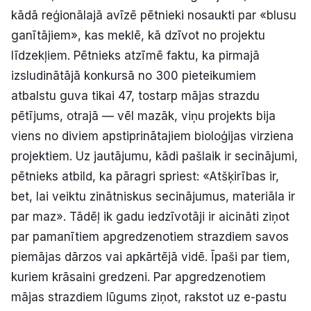
kādā reģionālajā avīzē pētnieki nosaukti par «blusu
ganītājiem», kas meklē, kā dzīvot no projektu
līdzekļiem. Pētnieks atzīmē faktu, ka pirmajā
izsludinātājā konkursā no 300 pieteikumiem
atbalstu guva tikai 47, tostarp mājas strazdu
pētījums, otrajā — vēl mazāk, viņu projekts bija
viens no diviem apstiprinātajiem bioloģijas virziena
projektiem. Uz jautājumu, kādi pašlaik ir secinājumi,
pētnieks atbild, ka pāragri spriest: «Atšķirības ir,
bet, lai veiktu zinātniskus secinājumus, materiāla ir
par maz». Tādēļ ik gadu iedzīvotāji ir aicināti ziņot
par pamanītiem apgredzenotiem strazdiem savos
piemājas dārzos vai apkārtējā vidē. Īpaši par tiem,
kuriem krāsaini gredzeni. Par apgredzenotiem
mājas strazdiem lūgums ziņot, rakstot uz e-pastu