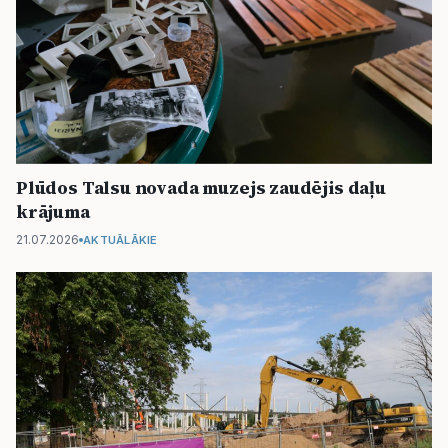
Plūdos Talsu novada muzejs zaudējis daļu
krājuma
21.07.2026
AKTUĀLĀKIE