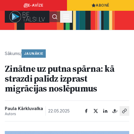
E-AVĪZE
ABONĒ
Ielogoties
Ziņo
App Store
Google Play
Sākums
/
JAUNĀKIE
Zinātne uz putna spārna: kā
Ziņas
strazdi palīdz izprast
migrācijas noslēpumus
Sabiedrība
Dzīvesstils
Paula Kārkluvalka
22.05.2025
Autors
Sports