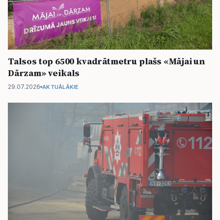
Talsos top 6500 kvadrātmetru plašs «Mājai un
Dārzam» veikals
29.07.2026
AKTUĀLĀKIE