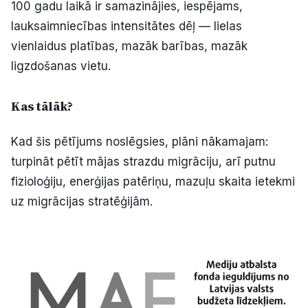
100 gadu laikā ir samazinājies, iespējams,
lauksaimniecības intensitātes dēļ — lielas
vienlaidus platības, mazāk barības, mazāk
ligzdošanas vietu.
Kas tālāk?
Kad šis pētījums noslēgsies, plāni nākamajam:
turpināt pētīt mājas strazdu migrāciju, arī putnu
fizioloģiju, enerģijas patēriņu, mazuļu skaita ietekmi
uz migrācijas stratēģijām.