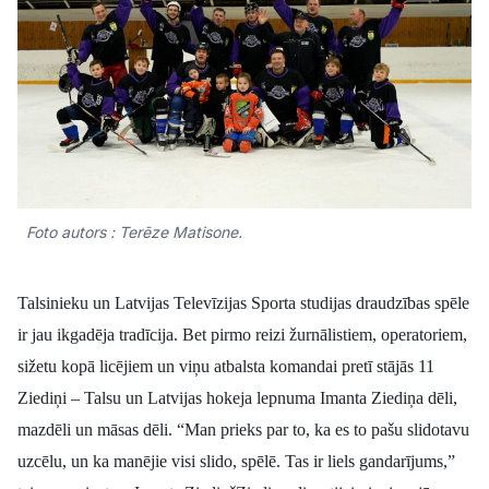
Kultūra
Bizness
Video
Foto autors : Terēze Matisone.
Vieta
Talsinieku un Latvijas Televīzijas Sporta studijas draudzības spēle
ir jau ikgadēja tradīcija. Bet pirmo reizi žurnālistiem, operatoriem,
Sludinājumi
sižetu kopā licējiem un viņu atbalsta komandai pretī stājās 11
Ziediņi – Talsu un Latvijas hokeja lepnuma Imanta Ziediņa dēli,
Pasākumi
mazdēli un māsas dēli.
“Man prieks par to, ka es to pašu slidotavu
Reklāma
uzcēlu, un ka manējie visi slido, spēlē. Tas ir liels gandarījums,”