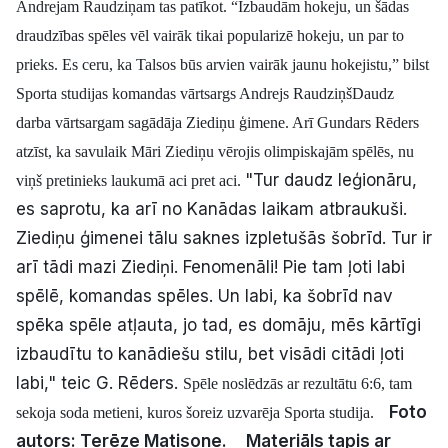
Andrejam Raudziņam tas patīkot.
“Izbaudām hokeju, un šādas
draudzības spēles vēl vairāk tikai popularizē hokeju, un par to
prieks. Es ceru, ka Talsos būs arvien vairāk jaunu hokejistu,” bilst
Sporta studijas komandas vārtsargs Andrejs Raudziņš
Daudz
darba vārtsargam sagādāja Ziediņu ģimene. Arī Gundars Rēders
atzīst, ka savulaik Māri Ziediņu vērojis olimpiskajām spēlēs, nu
"Tur daudz leģionāru,
viņš pretinieks laukumā aci pret aci.
es saprotu, ka arī no Kanādas laikam atbraukuši.
Ziediņu ģimenei tālu saknes izpletušās šobrīd. Tur ir
arī tādi mazi Ziediņi. Fenomenāli! Pie tam ļoti labi
spēlē, komandas spēles. Un labi, ka šobrīd nav
spēka spēle atļauta, jo tad, es domāju, mēs kārtīgi
izbaudītu to kanādiešu stilu, bet visādi citādi ļoti
labi," teic G. Rēders.
Spēle noslēdzās ar rezultātu 6:6, tam
Foto
sekoja soda metieni, kuros šoreiz uzvarēja Sporta studija.
autors: Terēze Matisone.
Materiāls tapis ar