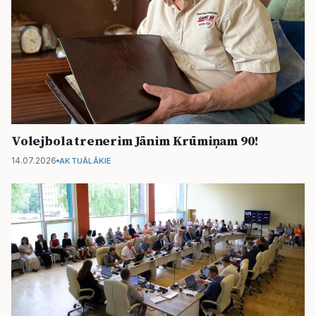
Volejbola trenerim Jānim Krūmiņam 90!
14.07.2026
AKTUĀLĀKIE