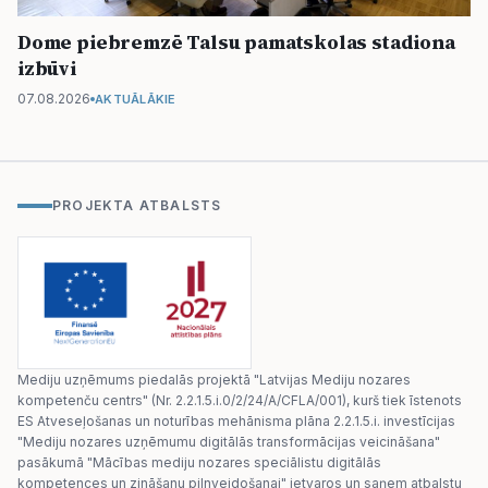
Dome piebremzē Talsu pamatskolas stadiona
izbūvi
07.08.2026
AKTUĀLĀKIE
PROJEKTA ATBALSTS
Mediju uzņēmums piedalās projektā "Latvijas Mediju nozares
kompetenču centrs" (Nr. 2.2.1.5.i.0/2/24/A/CFLA/001), kurš tiek īstenots
ES Atveseļošanas un noturības mehānisma plāna 2.2.1.5.i. investīcijas
"Mediju nozares uzņēmumu digitālās transformācijas veicināšana"
pasākumā "Mācības mediju nozares speciālistu digitālās
kompetences un zināšanu pilnveidošanai" ietvaros un saņem atbalstu