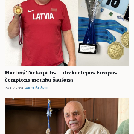
Mārtiņš Turkopulis — divkārtējais Eiropas
čempions medību šaušanā
28.07.2026
AKTUĀLĀKIE