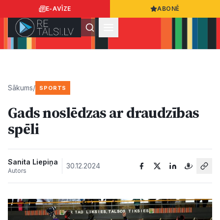
E-AVĪZE
ABONĒ
Ielogoties
Ziņo
App Store
Google Play
Sākums
/
SPORTS
Gads noslēdzas ar draudzības
Ziņas
spēli
Sabiedrība
Sanita Liepiņa
30.12.2024
Autors
Dzīvesstils
Sports