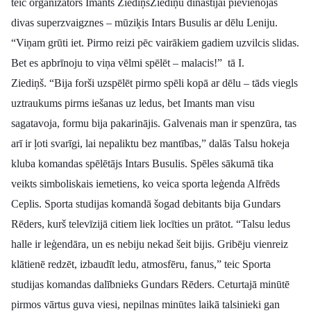
teic organizators Imants Ziediņš
Ziediņu dinastijai pievienojās
Politiskā reklāma
divas superzvaigznes – mūziķis Intars Busulis ar dēlu Leniju.
“Viņam grūti iet. Pirmo reizi pēc vairākiem gadiem uzvilcis slidas.
Par mums
Bet es apbrīnoju to viņa vēlmi spēlēt – malacis!” tā I.
Ziediņš.
“Bija forši uzspēlēt pirmo spēli kopā ar dēlu – tāds viegls
Kontakti
uztraukums pirms iešanas uz ledus, bet Imants man visu
Ziņo redakcijai
sagatavoja, formu bija pakarinājis. Galvenais man ir spenzūra, tas
arī ir ļoti svarīgi, lai nepaliktu bez mantības,” dalās Talsu hokeja
kluba komandas spēlētājs Intars Busulis.
Spēles sākumā tika
Facebook
Instagram
YouTube
veikts simboliskais iemetiens, ko veica sporta leģenda Alfrēds
Ceplis. Sporta studijas komandā šogad debitants bija Gundars
E-avīze
Abonē
Rēders, kurš televīzijā citiem liek locīties un prātot.
“Talsu ledus
halle ir leģendāra, un es nebiju nekad šeit bijis. Gribēju vienreiz
klātienē redzēt, izbaudīt ledu, atmosfēru, fanus,” teic Sporta
studijas komandas dalībnieks Gundars Rēders.
Ceturtajā minūtē
pirmos vārtus guva viesi, nepilnas minūtes laikā talsinieki gan