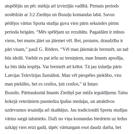
atspēlējās un pēc mirkļa arī izvirzījās vadībā. Pirmais periods
noslēdzās ar 3:2 Ziediņu un Busuļu komandas labā. Savus
pēdējos vārtus Sporta studija guva vien pāris sekundes pirms
perioda beigām.
“Mēs spēlējam uz rezultātu. Pagaidām ir mīnus
viens, bet mums jāiet un jāiemet vēl. Bet, protams, draudzība ir
pāri visam,” pauž G. Rēders.
“Vēl man jāiemācās bremzēt, un tad
būs ideāli. Varbūt es pat iešu uz treniņiem, man Imants apsolīja,
ka būs tāda iespēja. Var bremzēt arī krītot. Tā jau izdarīja pāris
Latvijas Televīzijas žurnālisti. Man vēl piespēles pieklibo, viss
man pieklibo, bet es cenšos, ļoti cenšos,” tā Intars
Busulis.
Pārtraukumā Imants Ziediņš par mūža ieguldījumu Talsu
hokejā veterāniem pasniedza īpašas medaļas, un atraktīvos
uzdevumos iesaistīja arī skatītājus. Jau tradicionāli Sporta studijas
vārtus sargā talsinieks. Daži no viņa komandas biedriem uz ledus
uzkāpj vien reizi gadā, tāpēc vārtsargam esot daudz darba, bet