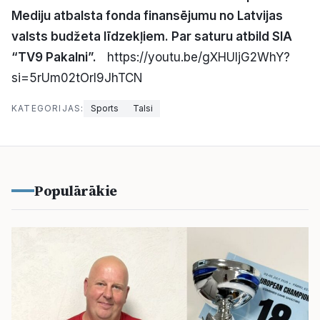
Mediju atbalsta fonda finansējumu no Latvijas
valsts budžeta līdzekļiem. Par saturu atbild SIA
“TV9 Pakalni”.
https://youtu.be/gXHUljG2WhY?
si=5rUm02tOrl9JhTCN
KATEGORIJAS:
Sports
Talsi
Populārākie