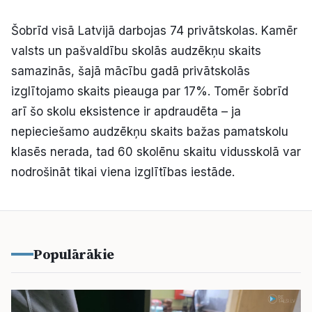
Kultūra
Šobrīd visā Latvijā darbojas 74 privātskolas. Kamēr
valsts un pašvaldību skolās audzēkņu skaits
Bizness
samazinās, šajā mācību gadā privātskolās
izglītojamo skaits pieauga par 17%. Tomēr šobrīd
Video
arī šo skolu eksistence ir apdraudēta – ja
nepieciešamo audzēkņu skaits bažas pamatskolu
Vieta
klasēs nerada, tad 60 skolēnu skaitu vidusskolā var
nodrošināt tikai viena izglītības iestāde.
Sludinājumi
Populārākie
Pasākumi
Reklāma