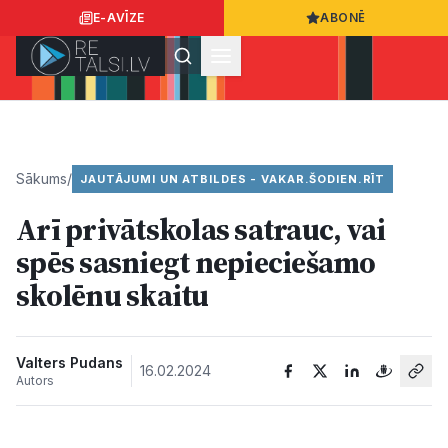
E-AVĪZE
ABONĒ
Ielogoties
Ziņo
App Store
Google Play
Sākums
/
JAUTĀJUMI UN ATBILDES - VAKAR.ŠODIEN.RĪT
Arī privātskolas satrauc, vai
Ziņas
spēs sasniegt nepieciešamo
skolēnu skaitu​
Sabiedrība
Dzīvesstils
Valters Pudans
16.02.2024
Autors
Sports