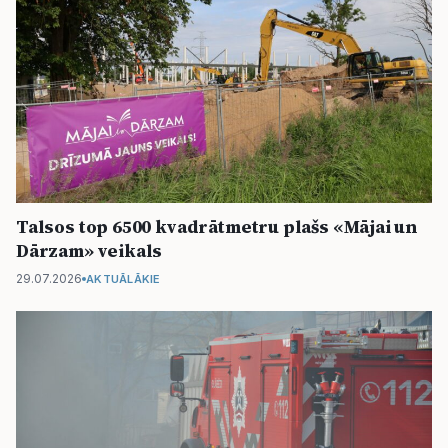
Talsos top 6500 kvadrātmetru plašs «Mājai un
Dārzam» veikals
29.07.2026
AKTUĀLĀKIE