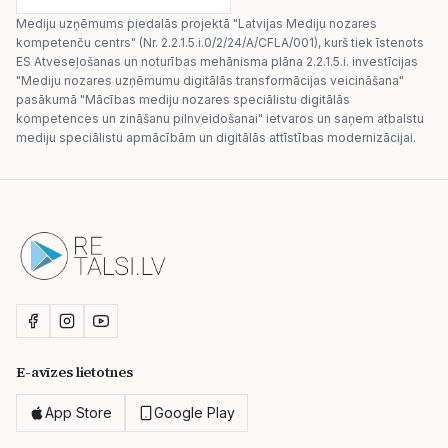
Mediju uzņēmums piedalās projektā "Latvijas Mediju nozares
kompetenču centrs" (Nr. 2.2.1.5.i.0/2/24/A/CFLA/001), kurš tiek īstenots
ES Atveseļošanas un noturības mehānisma plāna 2.2.1.5.i. investīcijas
"Mediju nozares uzņēmumu digitālās transformācijas veicināšana"
pasākumā "Mācības mediju nozares speciālistu digitālās
kompetences un zināšanu pilnveidošanai" ietvaros un saņem atbalstu
mediju speciālistu apmācībām un digitālās attīstības modernizācijai.
E-avīzes lietotnes
App Store
Google Play