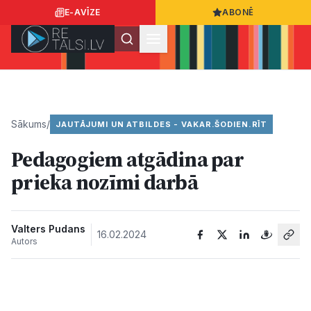
E-AVĪZE
ABONĒ
Ielogoties
Ziņo
App Store
Google Play
Sākums
/
JAUTĀJUMI UN ATBILDES - VAKAR.ŠODIEN.RĪT
Pedagogiem atgādina par
Ziņas
prieka nozīmi darbā​
Sabiedrība
Valters Pudans
16.02.2024
Autors
Dzīvesstils
Sports