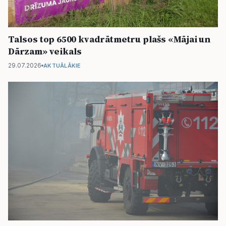
Talsos top 6500 kvadrātmetru plašs «Mājai un
Dārzam» veikals
29.07.2026
AKTUĀLĀKIE