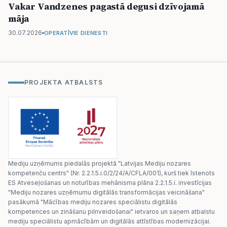
Vakar Vandzenes pagastā degusi dzīvojamā
māja
30.07.2026
OPERATĪVIE DIENESTI
PROJEKTA ATBALSTS
Mediju uzņēmums piedalās projektā "Latvijas Mediju nozares
kompetenču centrs" (Nr. 2.2.1.5.i.0/2/24/A/CFLA/001), kurš tiek īstenots
ES Atveseļošanas un noturības mehānisma plāna 2.2.1.5.i. investīcijas
"Mediju nozares uzņēmumu digitālās transformācijas veicināšana"
pasākumā "Mācības mediju nozares speciālistu digitālās
kompetences un zināšanu pilnveidošanai" ietvaros un saņem atbalstu
mediju speciālistu apmācībām un digitālās attīstības modernizācijai.