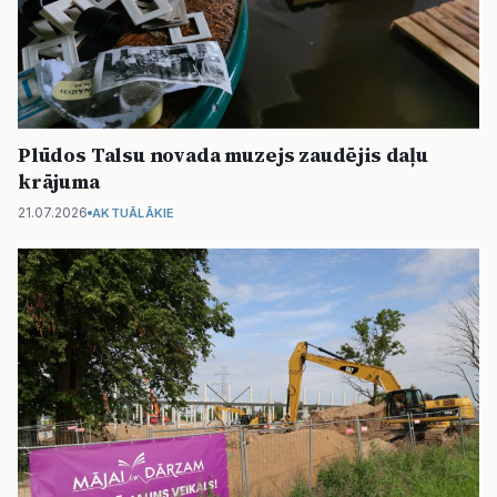
Politiskā reklāma
Par mums
Kontakti
Plūdos Talsu novada muzejs zaudējis daļu
krājuma
Ziņo redakcijai
21.07.2026
AKTUĀLĀKIE
Facebook
Instagram
YouTube
E-avīze
Abonē