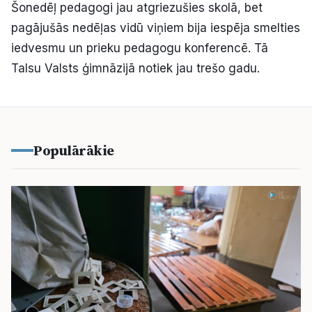
Šonedēļ pedagogi jau atgriezušies skolā, bet
Kultūra
pagājušās nedēļas vidū viņiem bija iespēja smelties
iedvesmu un prieku pedagogu konferencē. Tā
Bizness
Talsu Valsts ģimnāzijā notiek jau trešo gadu.
Video
Populārākie
Vieta
Sludinājumi
Pasākumi
Reklāma