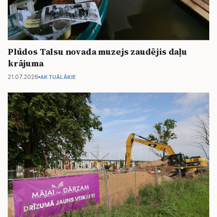
Politiskā reklāma
Par mums
Plūdos Talsu novada muzejs zaudējis daļu
Kontakti
krājuma
21.07.2026
AKTUĀLĀKIE
Ziņo redakcijai
Facebook
Instagram
YouTube
E-avīze
Abonē