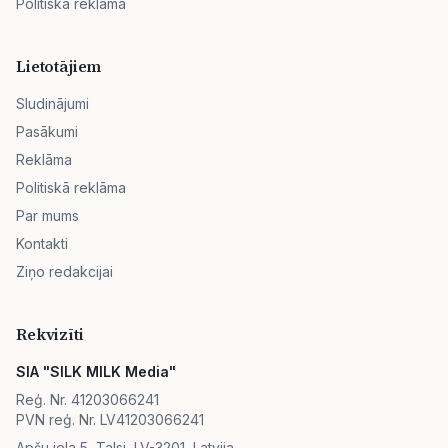
Politiskā reklāma
Lietotājiem
Sludinājumi
Pasākumi
Reklāma
Politiskā reklāma
Par mums
Kontakti
Ziņo redakcijai
Rekvizīti
SIA "SILK MILK Media"
Reģ. Nr. 41203066241
PVN reģ. Nr. LV41203066241
Apšu iela 5, Talsi, LV-3201, Latvija