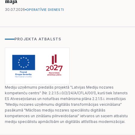
māja
30.07.2026
OPERATĪVIE DIENESTI
PROJEKTA ATBALSTS
Mediju uzņēmums piedalās projektā "Latvijas Mediju nozares
kompetenču centrs" (Nr. 2.2.1.5.i.0/2/24/A/CFLA/001), kurš tiek īstenots
ES Atveseļošanas un noturības mehānisma plāna 2.2.1.5.i. investīcijas
"Mediju nozares uzņēmumu digitālās transformācijas veicināšana"
pasākumā "Mācības mediju nozares speciālistu digitālās
kompetences un zināšanu pilnveidošanai" ietvaros un saņem atbalstu
mediju speciālistu apmācībām un digitālās attīstības modernizācijai.