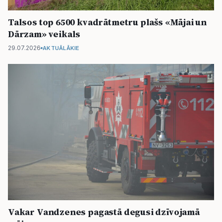
Talsos top 6500 kvadrātmetru plašs «Mājai un
Dārzam» veikals
29.07.2026
AKTUĀLĀKIE
Vakar Vandzenes pagastā degusi dzīvojamā