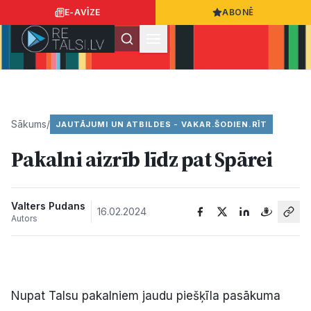
E-AVĪZE
ABONĒ
Ielogoties
Ziņo
App Store
Google Play
Sākums
/
JAUTĀJUMI UN ATBILDES - VAKAR.ŠODIEN.RĪT
Pakalni aizrīb līdz pat Spārei​
Ziņas
Sabiedrība
Valters Pudans
16.02.2024
Autors
Dzīvesstils
Sports
Nupat Talsu pakalniem jaudu piešķīla pasākuma