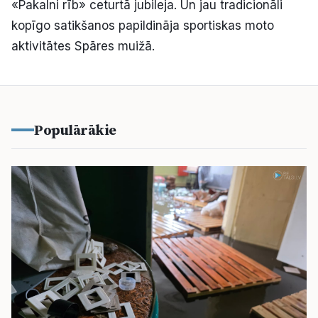
«Pakalni rīb» ceturtā jubileja. Un jau tradicionāli
Kultūra
kopīgo satikšanos papildināja sportiskas moto
aktivitātes Spāres muižā.
Bizness
Video
Populārākie
Vieta
Sludinājumi
Pasākumi
Reklāma