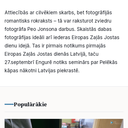
Kultūra
Attiecībās ar cilvēkiem skarbs, bet fotogrāfijās
romantisks rokraksts – tā var raksturot zviedru
Bizness
fotogrāfa Peo Jonsona darbus. Skaistās dabas
fotogrāfijas ideāli arī iederas Eiropas Zaļās Jostas
Video
dienu idejā. Tas ir pirmais notikums pirmajās
Eiropas Zaļās Jostas dienās Latvijā, taču
Vieta
27.septembrī Engurē notiks seminārs par Pelēkās
kāpas nākotni Latvijas piekrastē.
Sludinājumi
Populārākie
Pasākumi
Reklāma