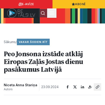
E-AVĪZE
ABONĒ
Ielogoties
Ziņo
App Store
Google Play
Sākums
/
VAKAR.ŠODIEN.RĪT
Peo Jonsona izstāde atklāj
Ziņas
Eiropas Zaļās Jostas dienu
pasākumus Latvijā
Sabiedrība
Dzīvesstils
Niceta Anna Stariņa
23.09.2024
Autors
Sports