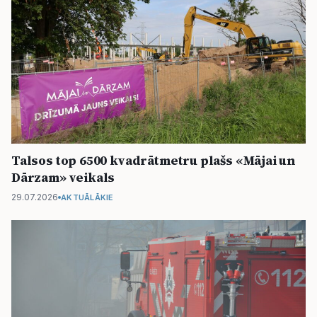
Talsos top 6500 kvadrātmetru plašs «Mājai un
Dārzam» veikals
29.07.2026
AKTUĀLĀKIE