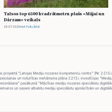
Talsos top 6500 kvadrātmetru plašs «Mājai un
Dārzam» veikals
29.07.2026
AKTUĀLĀKIE
projektā "Latvijas Mediju nozares kompetenču centrs" (Nr. 2.2.1.5.
eseļošanas un noturības mehānisma plāna 2.2.1.5.i. investīcijas "Me
s veicināšana" pasākumā "Mācības mediju nozares speciālistu digitā
ietvaros un saņem atbalstu mediju speciālistu apmācībām un digitālās