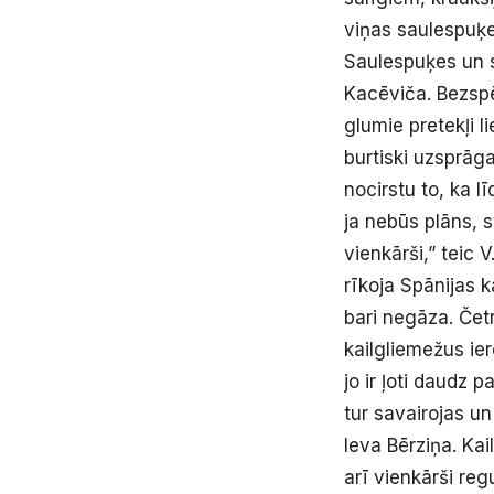
viņas saulespuķe
Saulespuķes un sa
Kacēviča. Bezspē
glumie pretekļi l
burtiski uzsprāga
nocirstu to, ka l
ja nebūs plāns, s
vienkārši,” teic 
rīkoja Spānijas k
bari negāza. Četr
kailgliemežus ier
jo ir ļoti daudz 
tur savairojas un
Ieva Bērziņa. Ka
arī vienkārši reg