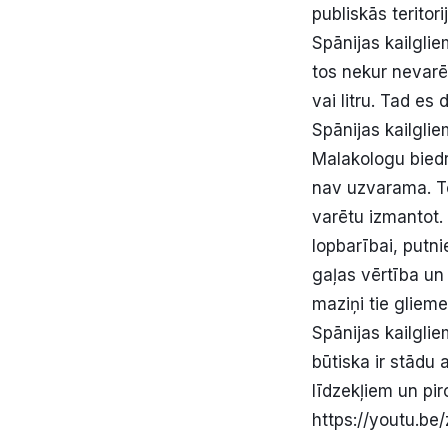
publiskās teritor
Spānijas kailglie
tos nekur nevarēt
vai litru. Tad es
Spānijas kailglie
Malakologu biedr
nav uzvarama. To
varētu izmantot. 
lopbarībai, putni
gaļas vērtība un 
maziņi tie glieme
Spānijas kailglie
būtiska ir stādu 
līdzekļiem un pi
https://youtu.b