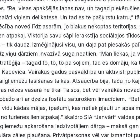
s. “Re, visas apakšējās lapas nav, un tagad pieķērušie
lāti viņiem delikatese. Un tad es te pašķirstu katru,” tā 
cība noved līdz asarām, jo blakus nekoptas teritorijas,
ien atpakaļ. Viktorija savu sāpi ierakstīja sociālajos tīkl
 – tik daudzi izmēģinājuši visu, un daļa pat piesakās pal
īdz viņu dārziem invazīvā suga neatlien. “Man liekas, ja
tratēģija – tagad to, to, to pa soļiem, tad es domāju, ka 
V. Kacēviča. Vairākus gadus pašvaldība un aktīvisti publis
ailgliemežu lasīšanas talkas. Atsaucība bija, taču no kā
as reizes vasarā ne tikai Talsos, bet vēl vairākās novad
obežo arī ar dzelzs fosfātu saturošiem limacīdiem. “Bet 
pa vidu kādas mājas, īpašumi, kas netiek pļauti un apsaimn
 no turienes lien atpakaļ,” skaidro SIA “Janvāri” valdes 
ilgliemežu apkarošana iedzīvotājiem dārga – maksā gan
ulāra zāles pļaušana. Privātpersonas vēl var izmantot pu