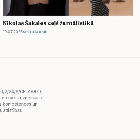
Nikolas Šakales ceļš žurnālistikā
10.07.2026
AKTUĀLĀKIE
i.0/2/24/A/CFLA/001),
diju nozares uzņēmumu
lās kompetences un
 attīstības