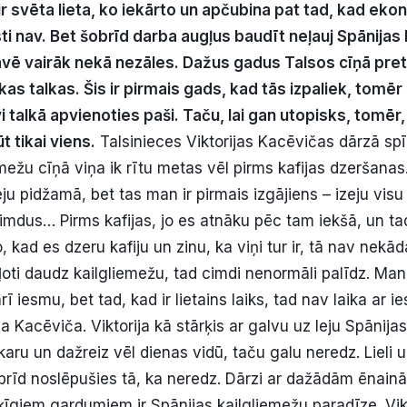
ir svēta lieta, ko iekārto un apčubina pat tad, kad ek
i nav. Bet šobrīd darba augļus baudīt neļauj Spānijas 
ravē vairāk nekā nezāles. Dažus gadus Talsos cīņā pre
kas talkas. Šis ir pirmais gads, kad tās izpaliek, tomēr
i talkā apvienoties paši. Taču, lai gan utopisks, tomēr,
t tikai viens.
Talsinieces Viktorijas Kacēvičas dārzā spī
emežu cīņā viņa ik rītu metas vēl pirms kafijas dzeršana
es eju pidžamā, bet tas man ir pirmais izgājiens – izeju visu t
mdus… Pirms kafijas, jo es atnāku pēc tam iekšā, un ta
o, kad es dzeru kafiju un zinu, ka viņi tur ir, tā nav nekād
ļoti daudz kailgliemežu, tad cimdi nenormāli palīdz. Man 
rī iesmu, bet tad, kad ir lietains laiks, tad nav laika ar 
ija Kacēviča. Viktorija kā stārķis ar galvu uz leju Spānija
vakaru un dažreiz vēl dienas vidū, taču galu neredz. Lieli 
žbrīd noslēpušies tā, ka neredz. Dārzi ar dažādām ēnai
ķīgiem gardumiem ir Spānijas kailgliemežu paradīze. Vikt