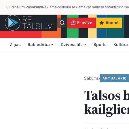
Sludinājumi
Pasākumi
Reklāma
Politiskā reklāma
Par mums
Kontakti
Ziņo re
E-avīze
Abonē
Ziņas
Sabiedrība
Dzīvesstils
Sports
Kultūra
Sākums
/
AKTUĀLĀKIE
Talsos 
kailgli