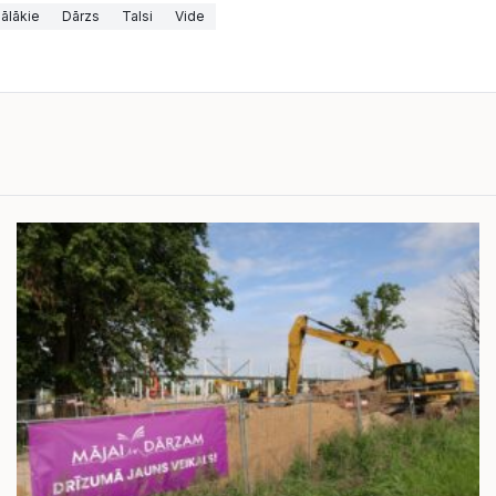
ālākie
Dārzs
Talsi
Vide