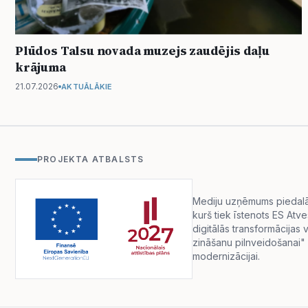
Plūdos Talsu novada muzejs zaudējis daļu
krājuma
21.07.2026
AKTUĀLĀKIE
PROJEKTA ATBALSTS
Mediju uzņēmums piedalās 
kurš tiek īstenots ES Atv
digitālās transformācija
zināšanu pilnveidošanai" 
modernizācijai.