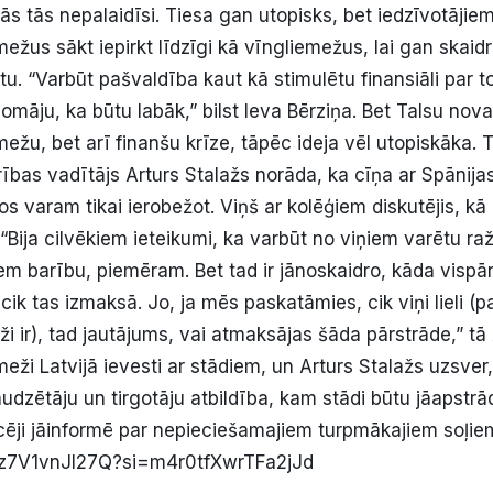
ijās tās nepalaidīsi. Tiesa gan utopisks, bet iedzīvotājie
mežus sākt iepirkt līdzīgi kā vīngliemežus, lai gan skaid
u. “Varbūt pašvaldība kaut kā stimulētu finansiāli par t
 domāju, ka būtu labāk,” bilst Ieva Bērziņa. Bet Talsu nova
mežu, bet arī finanšu krīze, tāpēc ideja vēl utopiskāka. 
ības vadītājs Arturs Stalažs norāda, ka cīņa ar Spānijas
s varam tikai ierobežot. Viņš ar kolēģiem diskutējis, kā
“Bija cilvēkiem ieteikumi, ka varbūt no viņiem varētu ra
em barību, piemēram. Bet tad ir jānoskaidro, kāda vispār
cik tas izmaksā. Jo, ja mēs paskatāmies, cik viņi lieli (pa
ži ir), tad jautājums, vai atmaksājas šāda pārstrāde,” tā 
meži Latvijā ievesti ar stādiem, un Arturs Stalažs uzsver
audzētāju un tirgotāju atbildība, kam stādi būtu jāapstr
rcēji jāinformē par nepieciešamajiem turpmākajiem soļi
e/z7V1vnJI27Q?si=m4r0tfXwrTFa2jJd