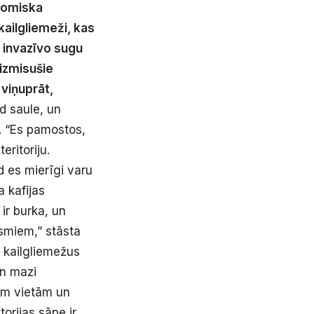
onomiska
kailgliemeži, kas
t invazīvo sugu
 izmisušie
 viņuprāt,
d saule, un
s. “Es pamostos,
eritoriju.
d es mierīgi varu
a kafijas
ir burka, un
iesmiem,” stāsta
s kailgliemežus
un mazi
nām vietām un
orijas sāpe ir