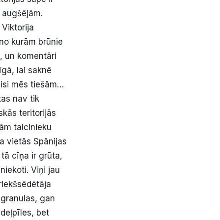
s augšējām.
Viktorija
 no kurām brūnie
os, un komentāri
īgā, lai saknē
 visi mēs tiešām…
tas nav tik
kās teritorijās
jām talcinieku
a vietās Spānijas
tā cīņa ir grūta,
iekoti. Viņi jau
priekšsēdētāja
 granulas, gan
deļpīles, bet