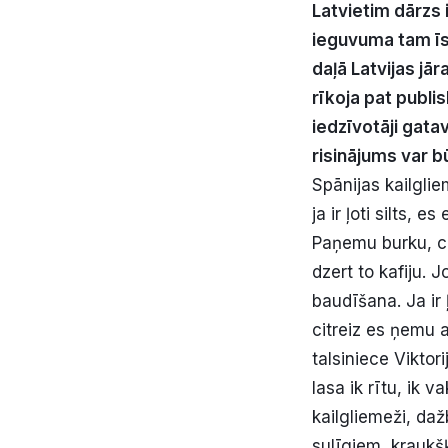
Latvietim dārzs 
ieguvuma tam īst
daļā Latvijas jā
rīkoja pat publis
iedzīvotāji gatav
risinājums var bū
Spānijas kailgli
ja ir ļoti silts, 
Paņemu burku, ci
dzert to kafiju. J
baudīšana. Ja ir 
citreiz es ņemu a
talsiniece Viktor
lasa ik rītu, ik 
kailgliemeži, da
sulīgiem, kraukš