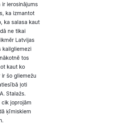
m ir ierosinājums
rs, ka izmantot
o, ka salasa kaut
dā ne tikai
Tikmēr Latvijas
 kailgliemezi
 nākotnē tos
žot kaut ko
 ir šo gliemežu
tiesībā ļoti
A. Stalažs.
, cik joprojām
ādā ķīmiskiem
em.