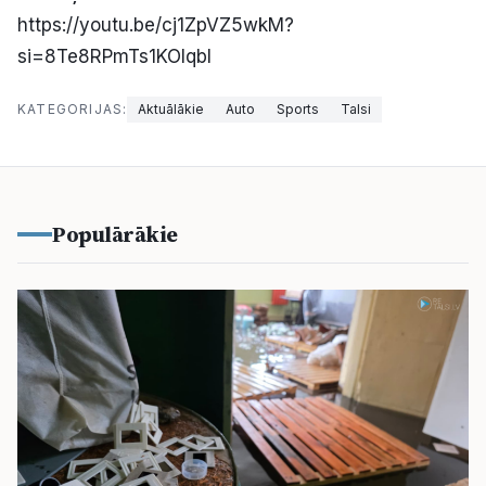
https://youtu.be/cj1ZpVZ5wkM?
si=8Te8RPmTs1KOlqbl
KATEGORIJAS:
Aktuālākie
Auto
Sports
Talsi
Populārākie