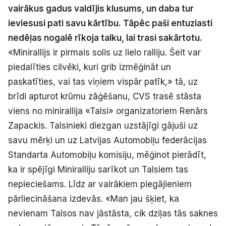
vairākus gadus valdījis klusums, un daba tur
Politiskā reklāma
ieviesusi pati savu kārtību. Tāpēc paši entuziasti
Par mums
nedēļas nogalē rīkoja talku, lai trasi sakārtotu.
«Minirallijs ir pirmais solis uz lielo ralliju. Šeit var
Kontakti
piedalīties cilvēki, kuri grib izmēģināt un
paskatīties, vai tas viņiem vispār patīk,» tā, uz
Ziņo redakcijai
brīdi apturot krūmu zāģēšanu, CVS trasē stāsta
viens no minirallija «Talsi» organizatoriem Renārs
Zapackis. Talsinieki diezgan uzstājīgi gājuši uz
Facebook
Instagram
YouTube
savu mērķi un uz Latvijas Automobiļu federācijas
Standarta Automobiļu komisiju, mēģinot pierādīt,
E-avīze
Abonē
ka ir spējīgi Miniralliju sarīkot un Talsiem tas
nepieciešams. Līdz ar vairākiem piegājieniem
pārliecināšana izdevās. «Man jau šķiet, ka
nevienam Talsos nav jāstāsta, cik dziļas tās saknes