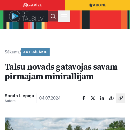
E-AVĪZE
ABONĒ
Ielogoties
Ziņo
App Store
Google Play
Sākums
/
AKTUĀLĀKIE
Talsu novads gatavojas savam
Ziņas
pirmajam minirallijam
Sabiedrība
Sanita Liepiņa
04.07.2024
Autors
Dzīvesstils
Sports