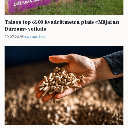
Talsos top 6500 kvadrātmetru plašs «Mājai un
Dārzam» veikals
29.07.2026
AKTUĀLĀKIE