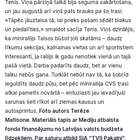
Tenis. Viņa pārziņā talkā bija seguma sakārtošana,
un jau augustā arī viņš pats brauks pa šo trasi.
«Tāpēc jāuztaisa tā, lai prieks pašam sēdēt blakus
un piedalīties,» smaidot sacīja Tenis. Viņš dzirdējis,
ka minirallijs Talsos būšot ļoti skatāms – daudz
līkumu sekcijas, kalnainas vietas un arī sportistiem
interesanti, ja rallijs ik gadu nenotiek vienā un tajā
pašā vietā. Darba padarīts daudz, bet ar vienu
talku nebūs gana. Turklāt nebūt nav tā, ka šobrīd
ieguldīts daudz pūļu, bet pēc minirallija CVS trasi
atkal pametīs novārtā – entuziasti jau ievadījuši
sarunas šeit rīkot arī ziemas kausus un
autosprintus.
Foto autors Terēze
Matisone.
Materiāls tapis ar Mediju atbalsta
fonda finansējumu no Latvijas valsts budžeta
līdzekļiem. Par saturu atbild SIA “TV9 Pakalni”.