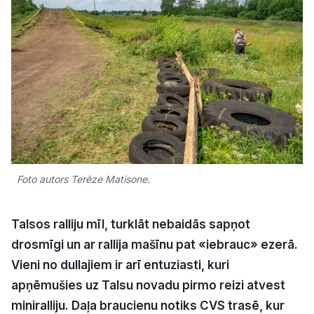
Kultūra
Bizness
Video
Vieta
Foto autors Terēze Matisone.
Sludinājumi
Talsos ralliju mīl, turklāt nebaidās sapņot
drosmīgi un ar rallija mašīnu pat «iebrauc» ezerā.
Pasākumi
Vieni no dullajiem ir arī entuziasti, kuri
apņēmušies uz Talsu novadu pirmo reizi atvest
Reklāma
miniralliju. Daļa braucienu notiks CVS trasē, kur