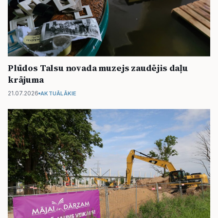
Plūdos Talsu novada muzejs zaudējis daļu
krājuma
21.07.2026
AKTUĀLĀKIE