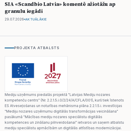
SIA «Scandbio Latvia» komentē ažiotāžu ap
granulu iegādi
29.07.2026
AKTUĀLĀKIE
PROJEKTA ATBALSTS
Mediju uzņēmums piedalās projektā "Latvijas Mediju nozares
kompetenču centrs" (Nr. 2.2.1.5.i.0/2/24/A/CFLA/001), kurš tiek īstenots
ES Atveseļošanas un noturības mehānisma plāna 2.2.1.5.i. investīcijas
"Mediju nozares uzņēmumu digitālās transformācijas veicināšana"
pasākumā "Mācības mediju nozares speciālistu digitālās
kompetences un zināšanu pilnveidošanai" ietvaros un saņem atbalstu
mediju speciālistu apmācībām un digitālās attīstības modernizācijai.