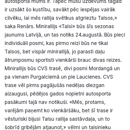
autosportā mums ir. Tāpēc mūsu uzdevums tagad
ir uzsākt šo kustību, savākt pēc iespējas vairāk
cilvēku, lai mēs rallija svētkus atgrieztu Talsos,»
saka Renārs. Minirallijs «Talsi» būs šīs sezonas
jaunums Latvijā, un tas notiks 24.augustā. Būs pieci
individuāli posmi, kas pirmo reizi būs ne tikai
Talsos, bet vispār minirallijā, jo parasti daļu
ātrumposmu sportisti vienkārši brauc divas reizes.
Minirallijs būs CVS trasē, divi posmi Mordangā un
pa vienam Purgalciemā un pie Laucienes. CVS
trase vēl pirms pagājušās nedēļas diezgan
aizaugusi, pēdējos gados nopietni autosporta
pasākumi tajā nav notikuši. «Mēs, protams,
varējām paņemt ko vienkāršāku, bet šī trase ir
vēsturiski bijusi Talsu rallija sastāvdaļa, un to
šobrīd gribējām atjaunot,» vēlmi un talsinieku