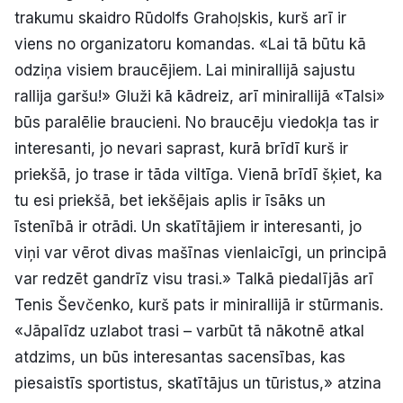
trakumu skaidro Rūdolfs Grahoļskis, kurš arī ir
viens no organizatoru komandas. «Lai tā būtu kā
odziņa visiem braucējiem. Lai minirallijā sajustu
rallija garšu!» Gluži kā kādreiz, arī minirallijā «Talsi»
būs paralēlie braucieni. No braucēju viedokļa tas ir
interesanti, jo nevari saprast, kurā brīdī kurš ir
priekšā, jo trase ir tāda viltīga. Vienā brīdī šķiet, ka
tu esi priekšā, bet iekšējais aplis ir īsāks un
īstenībā ir otrādi. Un skatītājiem ir interesanti, jo
viņi var vērot divas mašīnas vienlaicīgi, un principā
var redzēt gandrīz visu trasi.» Talkā piedalījās arī
Tenis Ševčenko, kurš pats ir minirallijā ir stūrmanis.
«Jāpalīdz uzlabot trasi – varbūt tā nākotnē atkal
atdzims, un būs interesantas sacensības, kas
piesaistīs sportistus, skatītājus un tūristus,» atzina