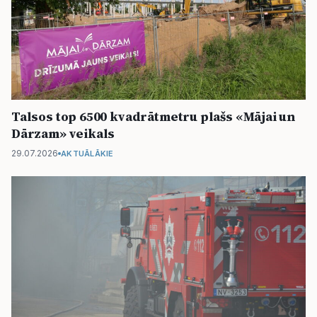
Talsos top 6500 kvadrātmetru plašs «Mājai un
Dārzam» veikals
29.07.2026
AKTUĀLĀKIE