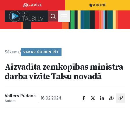
E-AVĪZE
ABONĒ
Ielogoties
Ziņo
App Store
Google Play
Sākums
/
VAKAR.ŠODIEN.RĪT
Aizvadīta zemkopības ministra
Ziņas
darba vizīte Talsu novadā​
Sabiedrība
Valters Pudans
16.02.2024
Autors
Dzīvesstils
Sports