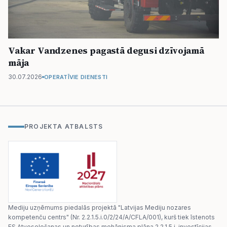
Vakar Vandzenes pagastā degusi dzīvojamā
māja
30.07.2026
OPERATĪVIE DIENESTI
PROJEKTA ATBALSTS
Mediju uzņēmums piedalās projektā "Latvijas Mediju nozares
kompetenču centrs" (Nr. 2.2.1.5.i.0/2/24/A/CFLA/001), kurš tiek īstenots
ES Atveseļošanas un noturības mehānisma plāna 2.2.1.5.i. investīcijas