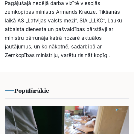
Pagājušajā nedēļā darba vizītē viesojās
Kultūra
zemkopības ministrs Armands Krauze. Tikšanās
laikā AS „Latvijas valsts meži”, SIA „LLKC”, Lauku
Bizness
atbalsta dienesta un pašvaldības pārstāvji ar
ministru pārrunāja katrā nozarē aktuālos
Video
jautājumus, un ko nākotnē, sadarbībā ar
Zemkopības ministriju, varētu risināt kopīgi.
Vieta
Populārākie
Sludinājumi
Pasākumi
Reklāma