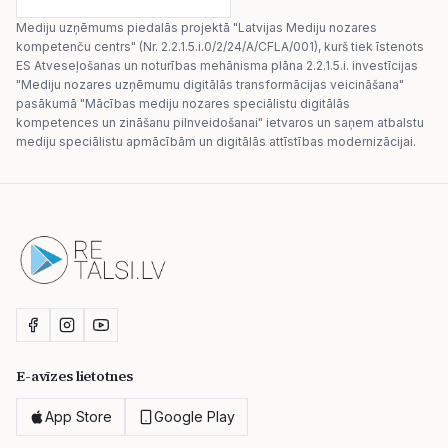
Mediju uzņēmums piedalās projektā "Latvijas Mediju nozares
kompetenču centrs" (Nr. 2.2.1.5.i.0/2/24/A/CFLA/001), kurš tiek īstenots
ES Atveseļošanas un noturības mehānisma plāna 2.2.1.5.i. investīcijas
"Mediju nozares uzņēmumu digitālās transformācijas veicināšana"
pasākumā "Mācības mediju nozares speciālistu digitālās
kompetences un zināšanu pilnveidošanai" ietvaros un saņem atbalstu
mediju speciālistu apmācībām un digitālās attīstības modernizācijai.
E-avīzes lietotnes
App Store
Google Play