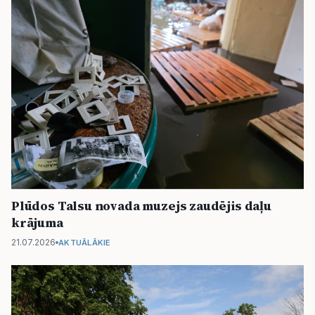
Plūdos Talsu novada muzejs zaudējis daļu
krājuma
21.07.2026
AKTUĀLĀKIE