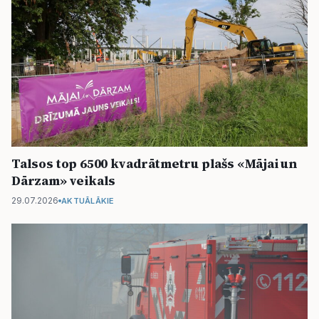
Talsos top 6500 kvadrātmetru plašs «Mājai un
Dārzam» veikals
29.07.2026
AKTUĀLĀKIE