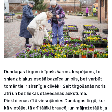
Kultūra
Bizness
Video
Vieta
Dundagas tirgum ir īpašs šarms. Iespējams, to
sniedz blakus esošā baznīca un pils, bet varbūt
Sludinājumi
tomēr tie ir sirsnīgie cilvēki. Šeit tirgošanās noris
Pasākumi
ātri un bez liekas stāvēšanas aukstumā.
Piektdienas rītā viesojāmies Dundagas tirgū, kur
Reklāma
kā vietējie, tā arī tālāki braucēji un mājražotāji bija