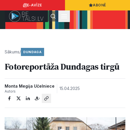
E-AVĪZE
ABONĒ
Ielogoties
Ziņo
App Store
Google Play
Sākums
/
DUNDAGA
Fotoreportāža Dundagas tirgū
Ziņas
Sabiedrība
Monta Megija Učelniece
15.04.2025
Autors
Dzīvesstils
Sports