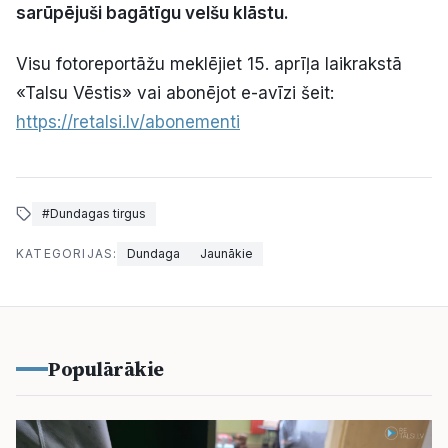
sarūpējuši bagātīgu velšu klāstu.
Politiskā reklāma
Visu fotoreportāžu meklējiet 15. aprīļa laikrakstā
Par mums
«Talsu Vēstis» vai abonējot e-avīzi šeit:
https://retalsi.lv/abonementi
Kontakti
Ziņo redakcijai
#Dundagas tirgus
KATEGORIJAS:
Dundaga
Jaunākie
Facebook
Instagram
YouTube
E-avīze
Abonē
Populārākie