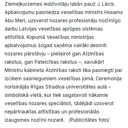
Ziemeļkurzemes iedzīvotāju labā» pauž J. Lācis.
Apbalvojumu pasniedza veselības ministrs Hosams
Abu Meri, uzsverot nozares profesionāļu nozīmīgo
darbu Latvijas veselības aprūpes sistēmas
attīstībā. Kopumā Veselības ministrijas
apbalvojumus šogad saņēma vairāki desmiti
nozares pārstāvju – piešķirot gan Atzinības
rakstus, gan Pateicības rakstus –, savukārt
Ministru kabineta Atzinības raksti tika pasniegti par
izciliem sasniegumiem veselības jomā. Ceremonija
norisinājās Rīgas Stradiņa universitātes aulā –
simboliskā vietā, kur tiek sagatavoti nākamie
veselības nozares speciālisti, tādējādi uzsverot
nepārtrauktas attīstības un profesionālās
izaugsmes nozīmi nozarē. /Publicitātes foto/