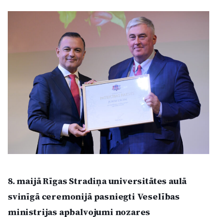
Kultūra
Bizness
Video
Vieta
Sludinājumi
Pasākumi
8. maijā Rīgas Stradiņa universitātes aulā
svinīgā ceremonijā pasniegti Veselības
Reklāma
ministrijas apbalvojumi nozares