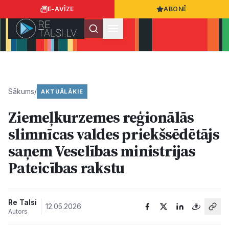
E-AVĪZE
ABONĒ
Ielogoties
Ziņo
App Store
Google Play
Sākums
/
AKTUĀLĀKIE
Ziemeļkurzemes reģionālās
Ziņas
slimnīcas valdes priekšsēdētājs
saņem Veselības ministrijas
Sabiedrība
Pateicības rakstu
Dzīvesstils
Re Talsi
12.05.2026
Autors
Sports