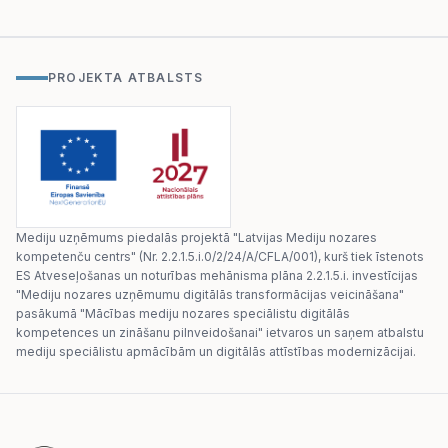
PROJEKTA ATBALSTS
Mediju uzņēmums piedalās projektā "Latvijas Mediju nozares
kompetenču centrs" (Nr. 2.2.1.5.i.0/2/24/A/CFLA/001), kurš tiek īstenots
ES Atveseļošanas un noturības mehānisma plāna 2.2.1.5.i. investīcijas
"Mediju nozares uzņēmumu digitālās transformācijas veicināšana"
pasākumā "Mācības mediju nozares speciālistu digitālās
kompetences un zināšanu pilnveidošanai" ietvaros un saņem atbalstu
mediju speciālistu apmācībām un digitālās attīstības modernizācijai.