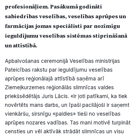
profesionāļiem. Pasākumā godināti
Politiskā reklāma
sabiedrības veselības, veselības aprūpes un
Par mums
farmācijas jomas speciālisti par nozīmīgu
ieguldījumu veselības sistēmas stiprināšanā
Kontakti
un attīstībā.
Ziņo redakcijai
Apbalvošanas ceremonijā Veselības ministrijas
Pateicības rakstu par ieguldījumu veselības
Facebook
Instagram
YouTube
aprūpes reģionālajā attīstībā saņēma arī
Ziemeļkurzemes reģionālās slimnīcas valdes
priekšsēdētājs Juris Lācis. «Ir ļoti patīkami, ka tiek
E-avīze
Abonē
novērtēts mans darbs, un īpaši pacilājoši ir saņemt
vienkāršu, sirsnīgu «paldies» tieši no veselības
aprūpes nozares vadības. Tas mani motivē turpināt
censties un vēl aktīvāk strādāt slimnīcas un visu