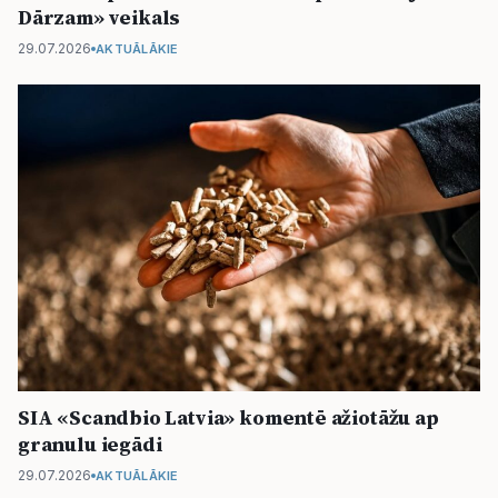
Dārzam» veikals
29.07.2026
AKTUĀLĀKIE
SIA «Scandbio Latvia» komentē ažiotāžu ap
granulu iegādi
29.07.2026
AKTUĀLĀKIE