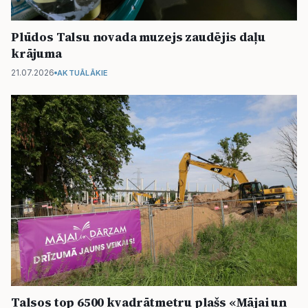
Plūdos Talsu novada muzejs zaudējis daļu
krājuma
21.07.2026
AKTUĀLĀKIE
Talsos top 6500 kvadrātmetru plašs «Mājai un