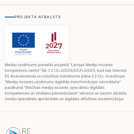
PROJEKTA ATBALSTS
Mediju uzņēmums piedalās projektā "Latvijas Mediju nozares
kompetenču centrs" (Nr. 2.2.1.5.i.0/2/24/A/CFLA/001), kurš tiek īstenots
ES Atveseļošanas un noturības mehānisma plāna 2.2.1.5.i. investīcijas
"Mediju nozares uzņēmumu digitālās transformācijas veicināšana"
pasākumā "Mācības mediju nozares speciālistu digitālās
kompetences un zināšanu pilnveidošanai" ietvaros un saņem atbalstu
mediju speciālistu apmācībām un digitālās attīstības modernizācijai.