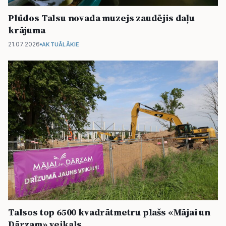
Plūdos Talsu novada muzejs zaudējis daļu
krājuma
21.07.2026
AKTUĀLĀKIE
Talsos top 6500 kvadrātmetru plašs «Mājai un
Dārzam» veikals