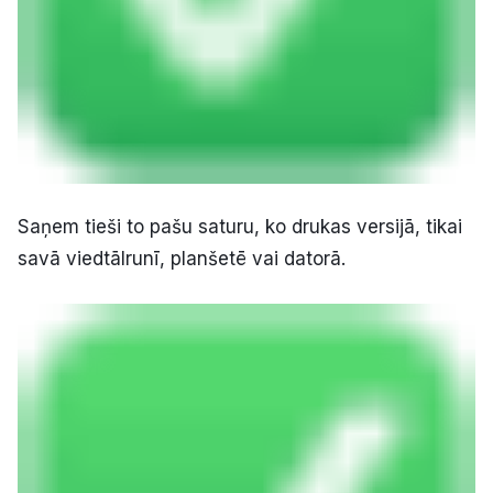
Saņem tieši to pašu saturu, ko drukas versijā, tikai
savā viedtālrunī, planšetē vai datorā.