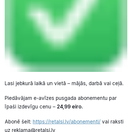
Lasi jebkurā laikā un vietā – mājās, darbā vai ceļā.
Piedāvājam e-avīzes pusgada abonementu par
īpaši izdevīgu cenu –
24,99 eiro.
Abonē šeit:
https://retalsi.lv/abonementi/
vai raksti
uz reklama@retalsi.lv