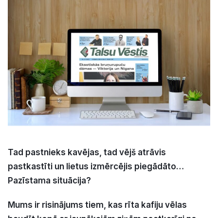
Kultūra
Bizness
Video
Vieta
Tad pastnieks kavējas, tad vējš atrāvis
Sludinājumi
pastkastīti un lietus izmērcējis piegādāto…
Pasākumi
Pazīstama situācija?
Mums ir risinājums tiem, kas rīta kafiju vēlas
Reklāma