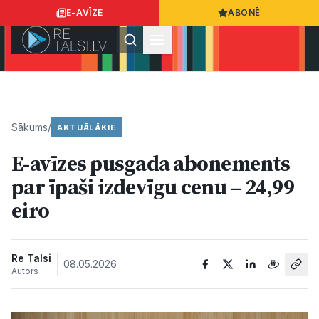
E-AVĪZE
ABONĒ
Ielogoties
Ziņo
App Store
Google Play
Sākums
/
AKTUĀLĀKIE
E-avīzes pusgada abonements
Ziņas
par īpaši izdevīgu cenu – 24,99
eiro
Sabiedrība
Dzīvesstils
Re Talsi
08.05.2026
Autors
Sports