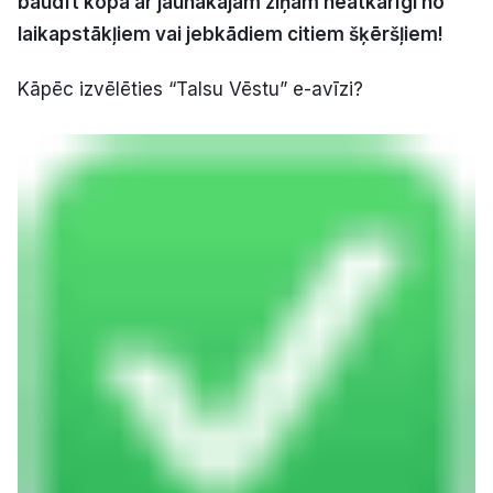
baudīt kopā ar jaunākajām ziņām neatkarīgi no
Politiskā reklāma
laikapstākļiem vai jebkādiem citiem šķēršļiem!
Par mums
Kāpēc izvēlēties “Talsu Vēstu” e-avīzi?
Kontakti
Ziņo redakcijai
Facebook
Instagram
YouTube
E-avīze
Abonē